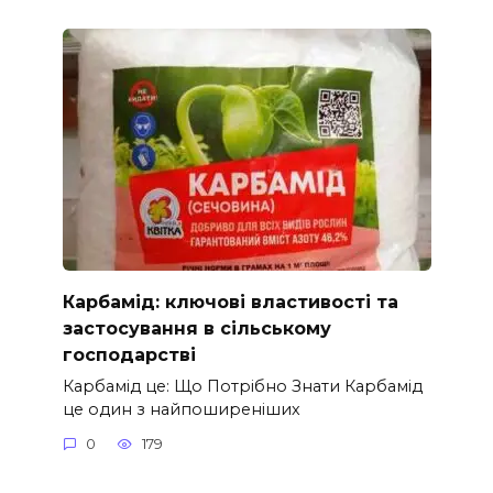
Карбамід: ключові властивості та
застосування в сільському
господарстві
Карбамід це: Що Потрібно Знати Карбамід
це один з найпоширеніших
0
179