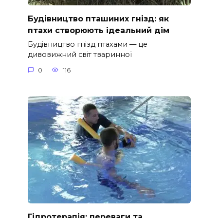
Будівництво пташиних гнізд: як
птахи створюють ідеальний дім
Будівництво гнізд птахами — це
дивовижний світ тваринної
0
116
Гідротерапія: переваги та