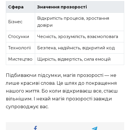
Сфера
Значення прозорості
Відкритість процесів, зростання
Бізнес
довіри
Стосунки
Чесність, зрозумілість, взаємоповага
Технології
Безпека, надійність, відкритий код
Мистецтво
Щирість, відвертість, сила емоцій
Підбиваючи підсумки, магія прозорості — не
лише красиві слова. Це шлях до покращення
нашого життя. Бо коли відкриваєш все, стаєш
вільнішим. І нехай магія прозорості завжди
супроводжує вас.