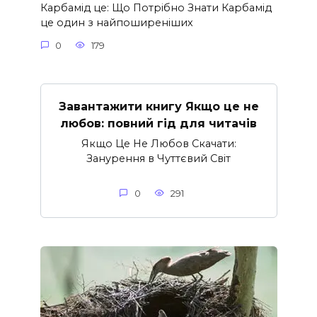
Карбамід це: Що Потрібно Знати Карбамід
це один з найпоширеніших
0
179
Завантажити книгу Якщо це не
любов: повний гід для читачів
Якщо Це Не Любов Скачати:
Занурення в Чуттєвий Світ
0
291