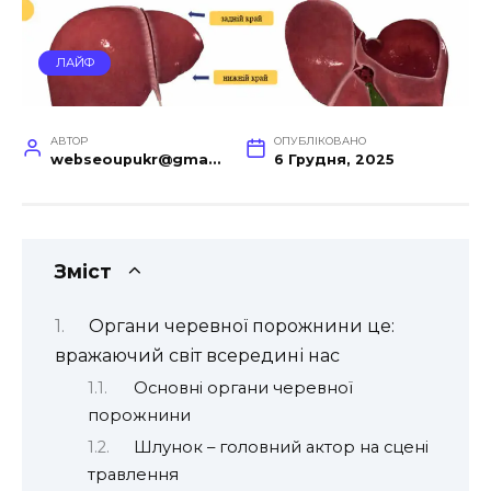
ЛАЙФ
АВТОР
ОПУБЛІКОВАНО
webseoupukr@gmail.com
6 Грудня, 2025
Зміст
Органи черевної порожнини це:
вражаючий світ всередині нас
Основні органи черевної
порожнини
Шлунок – головний актор на сцені
травлення