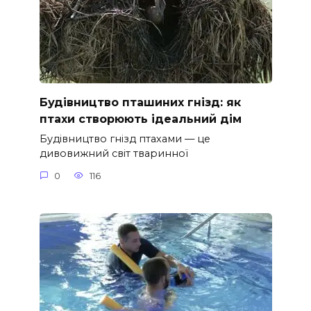
Будівництво пташиних гнізд: як
птахи створюють ідеальний дім
Будівництво гнізд птахами — це
дивовижний світ тваринної
0
116