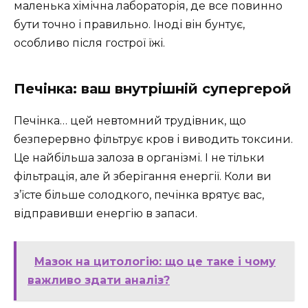
маленька хімічна лабораторія, де все повинно
бути точно і правильно. Іноді він бунтує,
особливо після гострої їжі.
Печінка: ваш внутрішній супергерой
Печінка… цей невтомний трудівник, що
безперервно фільтрує кров і виводить токсини.
Це найбільша залоза в організмі. І не тільки
фільтрація, але й зберігання енергії. Коли ви
з’їсте більше солодкого, печінка врятує вас,
відправивши енергію в запаси.
Мазок на цитологію: що це таке і чому
важливо здати аналіз?