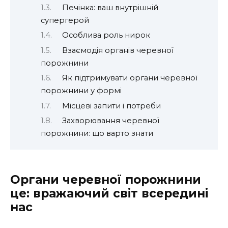
Печінка: ваш внутрішній
супергерой
Особлива роль нирок
Взаємодія органів черевної
порожнини
Як підтримувати органи черевної
порожнини у формі
Місцеві запити і потреби
Захворювання черевної
порожнини: що варто знати
Органи черевної порожнини
це: вражаючий світ всередині
нас