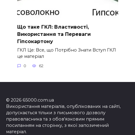
Що таке ГКЛ: Властивості,
Використання та Переваги
Гіпсокартону
ГКЛ Це: Все, що Потрібно Знати Вступ ГКЛ
це матеріал
0
62
© 2026 65000.com.ua
Використання матеріалів, опублікованих на сайті,
допускається тільки з письмового дозволу
правовласника та з обов'язковим прямим
посиланням на сторінку, з якої запозичений
матеріал.