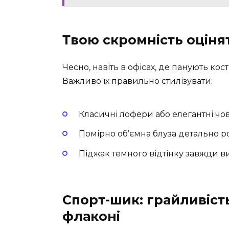
Твою скромність оцінят
Чесно, навіть в офісах, де панують ко
Важливо їх правильно стилізувати.
Класичні лофери або елегантні ч
Помірно об’ємна блуза детально р
Піджак темного відтінку завжди 
Спорт-шик: грайливіст
флаконі