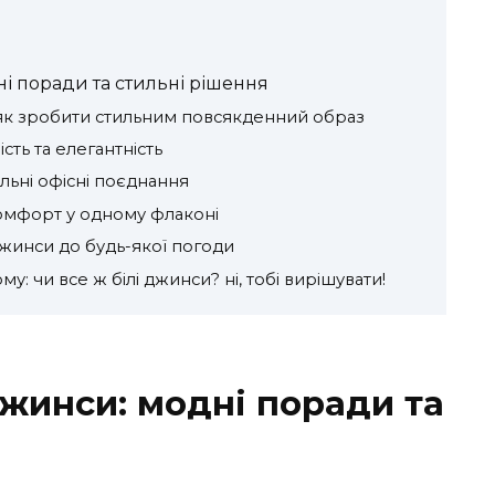
ні поради та стильні рішення
 як зробити стильним повсякденний образ
сть та елегантність
ильні офісні поєднання
комфорт у одному флаконі
джинси до будь-якої погоди
: чи все ж білі джинси? ні, тобі вирішувати!
джинси: модні поради та