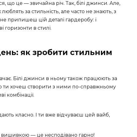
я, що це — звичайна річ. Так, білі джинси. Але,
люблять за стильність, але часто не знають, з
не припишеш цій деталі гардеробу: і
ві горизонти в стилі.
день: як зробити стильним
ачає. Білі джинси в ньому також працюють за
що ти хочеш створити з ними по-справжньому
ві комбінації.
дають класно. І ти вже відчуваєш цей вайб,
ю вишивкою — це несподівано гарно!