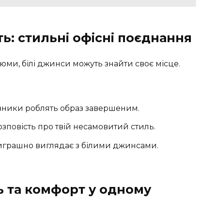
ь: стильні офісні поєднання
стюми, білі джинси можуть знайти своє місце.
овники роблять образ завершеним.
озповість про твій несамовитий стиль.
виграшно виглядає з білими джинсами.
ь та комфорт у одному