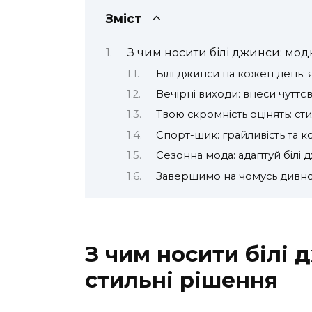
Зміст
З чим носити білі джинси: мод
Білі джинси на кожен день:
Вечірні виходи: внеси чуттєві
Твою скромність оцінять: ст
Спорт-шик: грайливість та 
Сезонна мода: адаптуй білі 
Завершимо на чомусь дивному
З чим носити білі 
стильні рішення