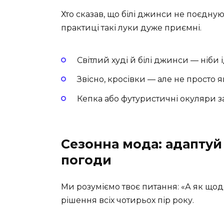
Хто сказав, що білі джинси не поєдну
практиці такі луки дуже приємні.
Світлий худі й білі джинси — ніби
Звісно, кросівки — але не просто які
Кепка або футуристичні окуляри з
Сезонна мода: адаптуй 
погоди
Ми розуміємо твоє питання: «А як щод
рішення всіх чотирьох пір року.