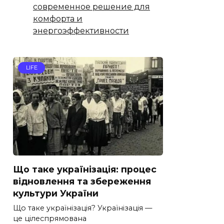
современное решение для
комфорта и
энергоэффективности
LIFE
Що таке українізація: процес
відновлення та збереження
культури України
Що таке українізація? Українізація —
це цілеспрямована