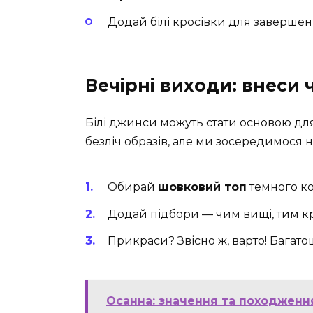
Додай білі кросівки для завершенн
Вечірні виходи: внеси ч
Білі джинси можуть стати основою для
безліч образів, але ми зосередимося н
Обирай
шовковий топ
темного ко
Додай підбори — чим вищі, тим кра
Прикраси? Звісно ж, варто! Багато
Осанна: значення та походження