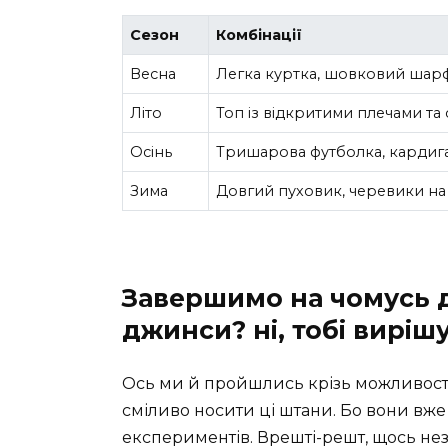
Сезон
Комбінації
Весна
Легка куртка, шовковий шарф
Літо
Топ із відкритими плечами та 
Осінь
Тришарова футболка, кардига
Зима
Довгий пуховик, черевики на 
Завершимо на чомусь д
джинси? ні, тобі виріш
Ось ми й пройшлись крізь можливості т
сміливо носити ці штани. Бо вони вж
експериментів. Врешті-решт, щось не