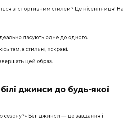
ються зі спортивним стилем? Це нісенітниця! На
 ідеально пасують одне до одного.
сь там, а стильні, яскраві.
авершать цей образ.
білі джинси до будь-якої
о сезону?» Білі джинси — це завдання і