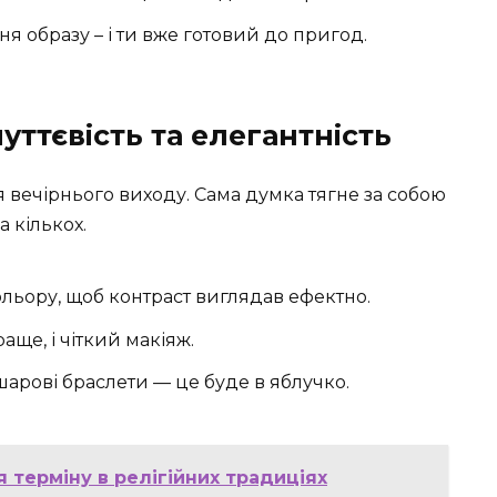
я образу – і ти вже готовий до пригод.
уттєвість та елегантність
 вечірнього виходу. Сама думка тягне за собою
а кількох.
льору, щоб контраст виглядав ефектно.
ще, і чіткий макіяж.
шарові браслети — це буде в яблучко.
 терміну в релігійних традиціях