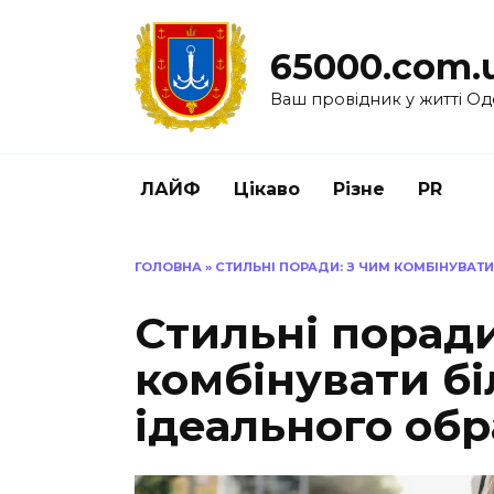
Перейти
до
65000.com.
вмісту
Ваш провідник у житті Од
ЛАЙФ
Цікаво
Різне
PR
ГОЛОВНА
»
СТИЛЬНІ ПОРАДИ: З ЧИМ КОМБІНУВАТ
Стильні поради
комбінувати бі
ідеального обр