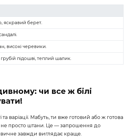
, яскравий берет.
сандалі.
н, високі черевики.
грубій підошві, теплий шалик.
ивному: чи все ж білі
увати!
а варіації. Мабуть, ти вже готовий або ж готова
е не просто штани. Це — запрошення до
звичне завжди виглядає краще.