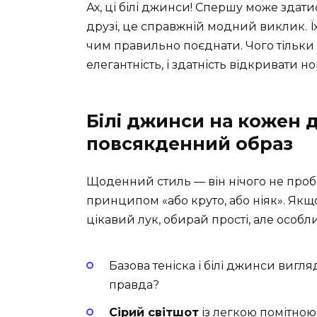
Ах, ці білі джинси! Спершу може здатис
друзі, це справжній модний виклик. Їх 
чим правильно поєднати. Чого тільки 
елегантність, і здатність відкривати но
Білі джинси на кожен 
повсякденний образ
Щоденний стиль — він нічого не проб
принципом «або круто, або ніяк». Як
цікавий лук, обирай прості, але особли
Базова теніска і білі джинси вигля
правда?
Сірий світшот
із легкою помітно