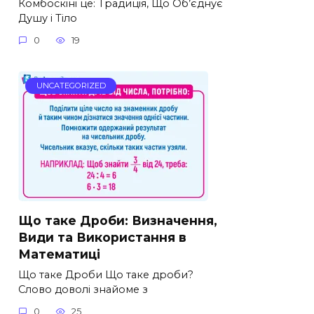
Комбоскіні це: Традиція, Що Об’єднує
Душу і Тіло
0
19
UNCATEGORIZED
Що таке Дроби: Визначення,
Види та Використання в
Математиці
Що таке Дроби Що таке дроби?
Слово доволі знайоме з
0
25