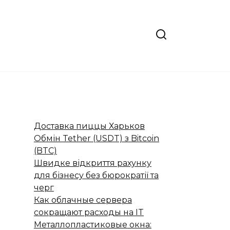
Доставка пиццы Харьков
Обмін Tether (USDT) з Bitcoin
(BTC)
Швидке відкриття рахунку
для бізнесу без бюрократії та
черг
Как облачные сервера
сокращают расходы на IT
Металлопластиковые окна: