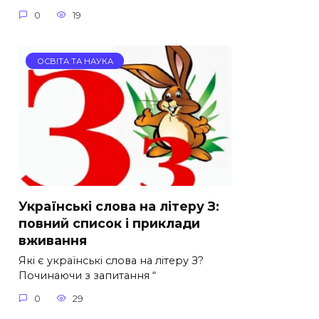
0
19
ОСВІТА ТА НАУКА
Українські слова на літеру З:
повний список і приклади
вживання
Які є українські слова на літеру З?
Починаючи з запитання “
0
29