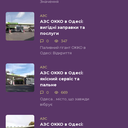
Значення
АЗС
АЗС OKKO в Одесі:
вигідні заправки та
послуги
0
347
Паливний гігант OKKO в
Одесі: Відкриття
АЗС
АЗС OKKO в Одесі:
якісний сервіс та
пальне
0
669
Одеса… місто, що завжди
вібрує
АЗС
АЗС OKKO в Одесі: