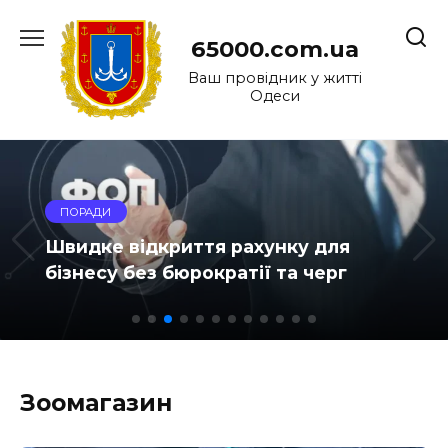
Перейти
до
65000.com.ua
вмісту
Ваш провідник у житті
Одеси
UNCATEGORIZED
Металлопластиковые окна:
современное решение для
комфорта и энергоэффективности
Зоомагазин