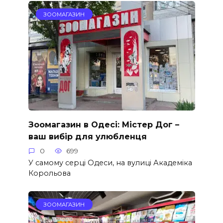
ЗООМАГАЗИН
Зоомагазин в Одесі: Містер Дог –
ваш вибір для улюбленця
0
699
У самому серці Одеси, на вулиці Академіка
Корольова
ЗООМАГАЗИН