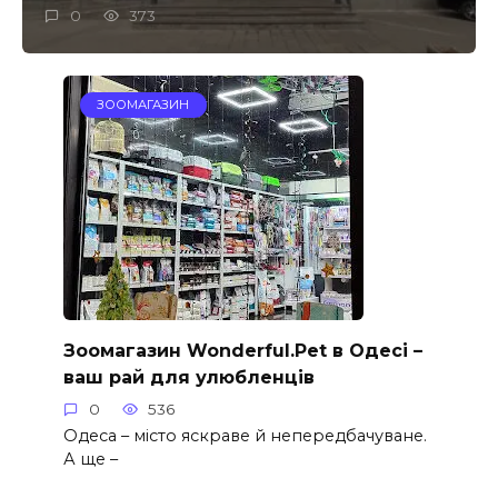
0
373
ЗООМАГАЗИН
Зоомагазин Wonderful.Pet в Одесі –
ваш рай для улюбленців
0
536
Одеса – місто яскраве й непередбачуване.
А ще –