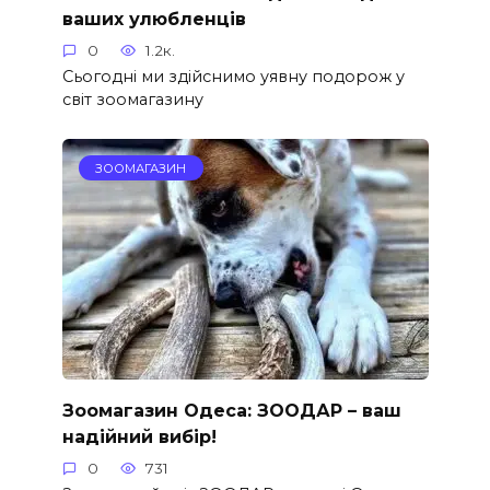
ваших улюбленців
0
1.2к.
Сьогодні ми здійснимо уявну подорож у
світ зоомагазину
ЗООМАГАЗИН
Зоомагазин Одеса: ЗООДАР – ваш
надійний вибір!
0
731