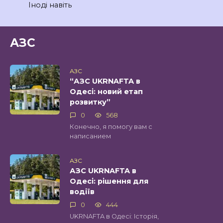
Іноді навіть
АЗС
АЗС
“АЗС UKRNAFTA в
Одесі: новий етап
розвитку”
0
568
Конечно, я помогу вам с
написанием
АЗС
АЗС UKRNAFTA в
Одесі: рішення для
водіїв
0
444
UKRNAFTA в Одесі: Історія,