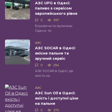
АЗС UPG в Одесі:
паливо з сервісом
європейського рівня
0
397
Блукаючи по вуличках
Одеси, ти
АЗС
АЗС SOCAR в Одесі:
якісне пальне та
зручний сервіс
0
294
АЗК SOCAR в Одесі: де
якість на
АЗС
АЗС Sun Oil в Одесі:
якість і доступні ціни
на пальне
0
370