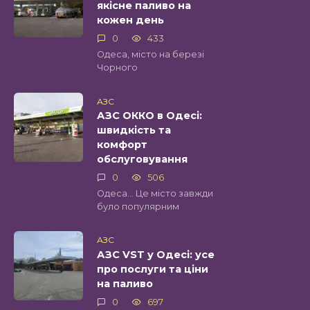
якісне паливо на
кожен день
0
433
Одеса, місто на березі
Чорного
АЗС
АЗС ОККО в Одесі:
швидкість та
комфорт
обслуговування
0
506
Одеса… Це місто завжди
було популярним
АЗС
АЗС VST у Одесі: усе
про послуги та ціни
на паливо
0
697