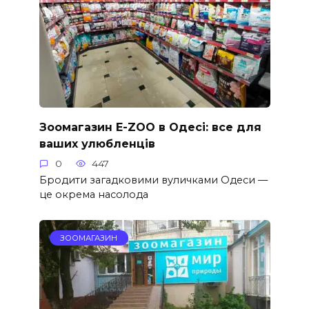
Зоомагазин E-ZOO в Одесі: все для
ваших улюбленців
0
447
Бродити загадковими вуличками Одеси —
це окрема насолода
ЗООМАГАЗИН