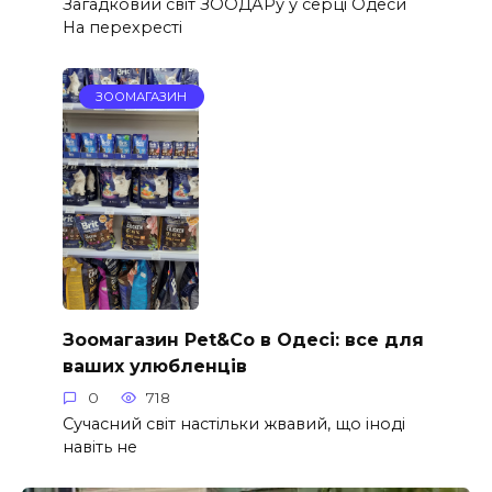
Загадковий світ ЗООДАРу у серці Одеси
На перехресті
ЗООМАГАЗИН
Зоомагазин Pet&Co в Одесі: все для
ваших улюбленців
0
718
Сучасний світ настільки жвавий, що іноді
навіть не