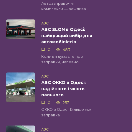
Автозаправочні
комплекси — важлива
АЗС
АЗС SLON в Одесі:
найкращий вибір для
автомобілістів
0
483
Коли ви думаєте про
заправки, напевно
АЗС
АЗС OKKO в Одесі:
надійність і якість
пального
0
257
OKKO в Одесі: Більше ніж
заправка
АЗС