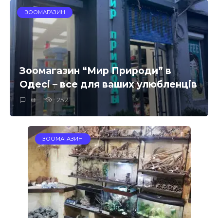
ЗООМАГАЗИН
Зоомагазин “Мир Природи” в
Одесі – все для ваших улюбленців
0
252
ЗООМАГАЗИН