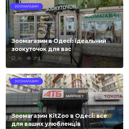
ЗООМАГАЗИН
Зоомагазин в Одесі: ідеальний
зоокуточок для вас
0
272
ЗООМАГАЗИН
Зоомагазин KitZoo в Одесі: все
для ваших улюбленців