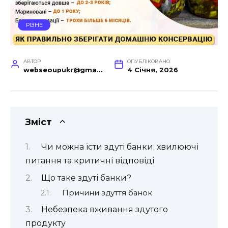
РІЗНЕ
АВТОР
ОПУБЛІКОВАНО
webseoupukr@gmail.com
4 Січня, 2026
Зміст
Чи можна їсти здуті банки: хвилюючі
питання та критичні відповіді
Що таке здуті банки?
Причини здуття банок
Небезпека вживання здутого
продукту