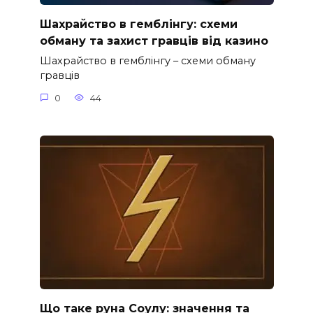
Шахрайство в гемблінгу: схеми
обману та захист гравців від казино
Шахрайство в гемблінгу – схеми обману
гравців
0
44
Що таке руна Соулу: значення та