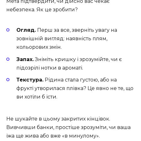
Мета підтвердити, чи дійсно вас чекає
небезпека. Як це зробити?
Огляд.
Перш за все, зверніть увагу на
зовнішній вигляд: наявність плям,
кольорових змін.
Запах.
Зніміть кришку і зрозумійте, чи є
підозрілі нотки в ароматі.
Текстура.
Рідина стала густою, або на
фрукті утворилася плівка? Це явно не те, що
ви хотіли б їсти.
Не шукайте в цьому закритих кінцівок.
Вивчивши банки, простіше зрозуміти, чи ваша
їжа ще жива або вже «в минулому».