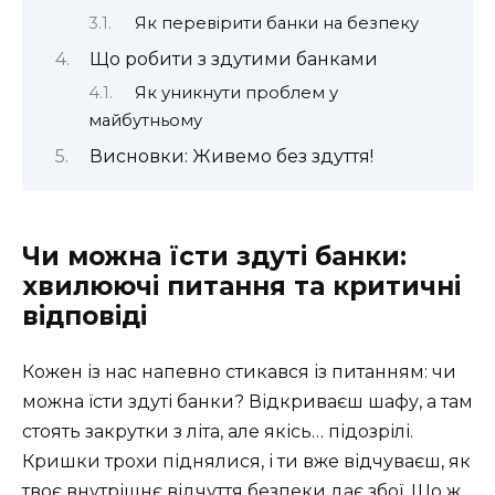
Як перевірити банки на безпеку
Що робити з здутими банками
Як уникнути проблем у
майбутньому
Висновки: Живемо без здуття!
Чи можна їсти здуті банки:
хвилюючі питання та критичні
відповіді
Кожен із нас напевно стикався із питанням: чи
можна їсти здуті банки? Відкриваєш шафу, а там
стоять закрутки з літа, але якісь… підозрілі.
Кришки трохи піднялися, і ти вже відчуваєш, як
твоє внутрішнє відчуття безпеки дає збої. Що ж