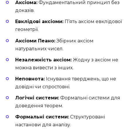
Аксіома:
Фундаментальний принцип без
доказів.
Евклідові аксіоми:
П’ять аксіом евклідової
геометрії.
Аксіоми Пеано:
Збірник аксіом
натуральних чисел.
Незалежність аксіом:
Жодну з аксіом не
можна вивести з інших.
Неповнота:
Існування тверджень, що не
довідні чи спростовні.
Логічні системи:
Формальні системи для
доведення теорем.
Формальні системи:
Структуровані
настанови для аналізу.