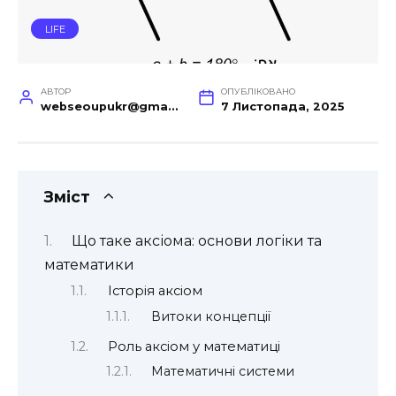
LIFE
АВТОР
ОПУБЛІКОВАНО
webseoupukr@gmail.com
7 Листопада, 2025
Зміст
Що таке аксіома: основи логіки та
математики
Історія аксіом
Витоки концепції
Роль аксіом у математиці
Математичні системи