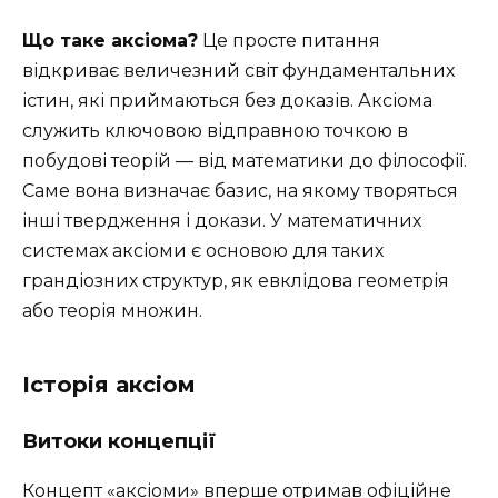
Що таке аксіома?
Це просте питання
відкриває величезний світ фундаментальних
істин, які приймаються без доказів. Аксіома
служить ключовою відправною точкою в
побудові теорій — від математики до філософії.
Саме вона визначає базис, на якому творяться
інші твердження і докази. У математичних
системах аксіоми є основою для таких
грандіозних структур, як евклідова геометрія
або теорія множин.
Історія аксіом
Витоки концепції
Концепт «аксіоми» вперше отримав офіційне