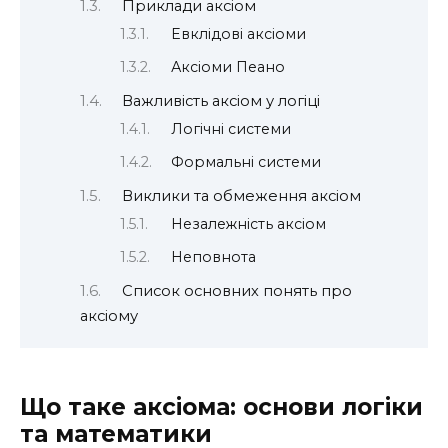
Приклади аксіом
Евклідові аксіоми
Аксіоми Пеано
Важливість аксіом у логіці
Логічні системи
Формальні системи
Виклики та обмеження аксіом
Незалежність аксіом
Неповнота
Список основних понять про
аксіому
Що таке аксіома: основи логіки
та математики