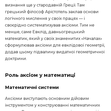
визнання ще у стародавній Греції. Там
грецький філософ Арістотель заклав основи
логічного мислення у своїх працях — і
своєрідно систематизував аксіоми. Тим не
менше, саме Евклід, давньогрецький
математик, який у своїх знаменитих «Началах»
сформулював аксіоми для евклідової геометрії,
додав цьому підвалину видатної геометричної
доктрини.
Роль аксіом у математиці
Математичні системи
Аксіоми виступають основним дійовим
інструментом у конструюванні математичних