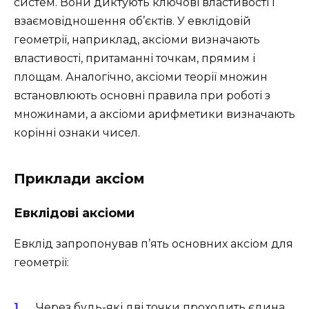
систем. Вони диктують ключові властивості і
взаємовідношення об’єктів. У евклідовій
геометрії, наприклад, аксіоми визначають
властивості, притаманні точкам, прямим і
площам. Аналогічно, аксіоми теорії множин
встановлюють основні правила при роботі з
множинами, а аксіоми арифметики визначають
корінні ознаки чисел.
Приклади аксіом
Евклідові аксіоми
Евклід запропонував п’ять основних аксіом для
геометрії:
Через будь-які дві точки проходить єдина