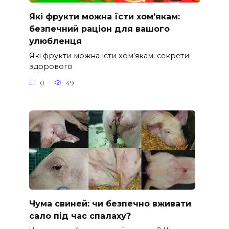
Які фрукти можна їсти хом’якам:
безпечний раціон для вашого
улюбленця
Які фрукти можна їсти хом’якам: секрети
здорового
0
49
Чума свиней: чи безпечно вживати
сало під час спалаху?