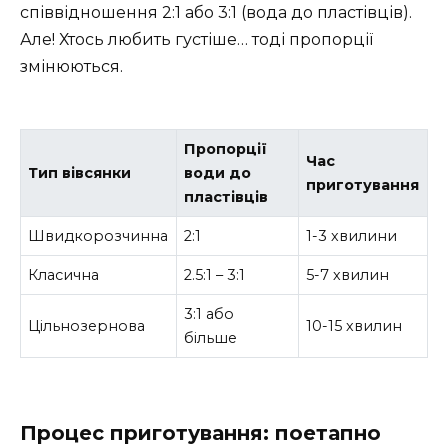
співвідношення 2:1 або 3:1 (вода до пластівців).
Але! Хтось любить густіше… тоді пропорції
змінюються.
Пропорції
Час
Тип вівсянки
води до
приготування
пластівців
Швидкорозчинна
2:1
1-3 хвилини
Класична
2.5:1 – 3:1
5-7 хвилин
3:1 або
Цільнозернова
10-15 хвилин
більше
Процес приготування: поетапно