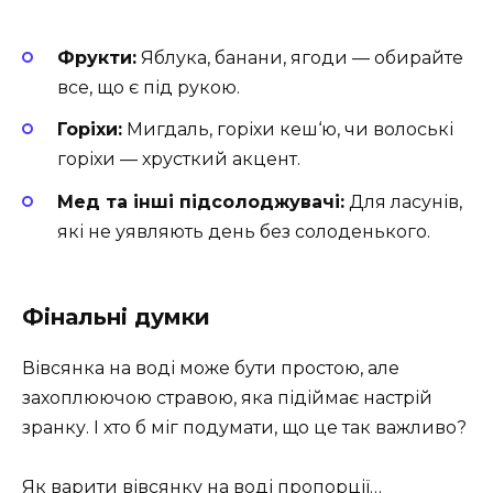
Фрукти:
Яблука, банани, ягоди — обирайте
все, що є під рукою.
Горіхи:
Мигдаль, горіхи кеш‘ю, чи волоські
горіхи — хрусткий акцент.
Мед та інші підсолоджувачі:
Для ласунів,
які не уявляють день без солоденького.
Фінальні думки
Вівсянка на воді може бути простою, але
захоплюючою стравою, яка підіймає настрій
зранку. І хто б міг подумати, що це так важливо?
Як варити вівсянку на воді пропорції…