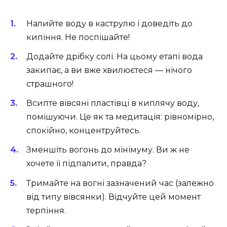
Налийте воду в каструлю і доведіть до
кипіння. Не поспішайте!
Додайте дрібку солі. На цьому етапі вода
закипає, а ви вже хвилюєтеся — нічого
страшного!
Всипте вівсяні пластівці в киплячу воду,
помішуючи. Це як та медитація: рівномірно,
спокійно, концентруйтесь.
Зменшіть вогонь до мінімуму. Ви ж не
хочете її підпалити, правда?
Тримайте на вогні зазначений час (залежно
від типу вівсянки). Відчуйте цей момент
терпіння.