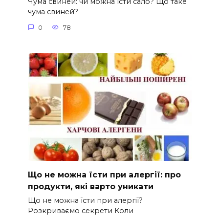
Чума свиней: чи можна їсти сало? Що таке
чума свиней?
0
78
Що не можна їсти при алергії: про
продукти, які варто уникати
Що не можна їсти при алергії?
Розкриваємо секрети Коли