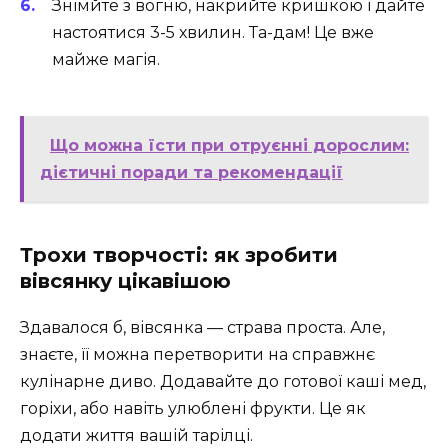
Знімйте з вогню, накрийте кришкою і дайте
настоятися 3-5 хвилин. Та-дам! Це вже
майже магія.
Що можна їсти при отруєнні дорослим:
дієтичні поради та рекомендації
Трохи творчості: як зробити
вівсянку цікавішою
Здавалося б, вівсянка — страва проста. Але,
знаєте, її можна перетворити на справжнє
кулінарне диво. Додавайте до готової каші мед,
горіхи, або навіть улюблені фрукти. Це як
додати життя вашій тарілці.