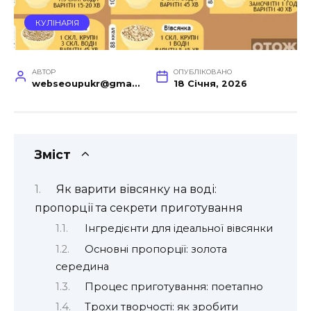
КУЛІНАРІЯ
АВТОР
ОПУБЛІКОВАНО
webseoupukr@gmail.com
18 Січня, 2026
Зміст
Як варити вівсянку на воді:
пропорції та секрети приготування
Інгредієнти для ідеальної вівсянки
Основні пропорції: золота
середина
Процес приготування: поетапно
Трохи творчості: як зробити