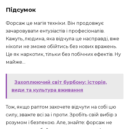
Підсумок
Форсаж це магія техніки. Він продовжує
зачаровувати ентузіастів і професіоналів.
Кажуть, людина, яка відчула це насправді, вже
ніколи не зможе обійтись без нових вражень.
Це як наркотик, тільки без побічних ефектів. Ну
майже…
Захоплюючий світ бурбону: історія,
види та культура вживання
Тож, якщо раптом захочете відчути на собі цю
силу, зважте всі за і проти. Зробіть свій вибір з
розумом і безпекою. Але, знайте: форсаж не