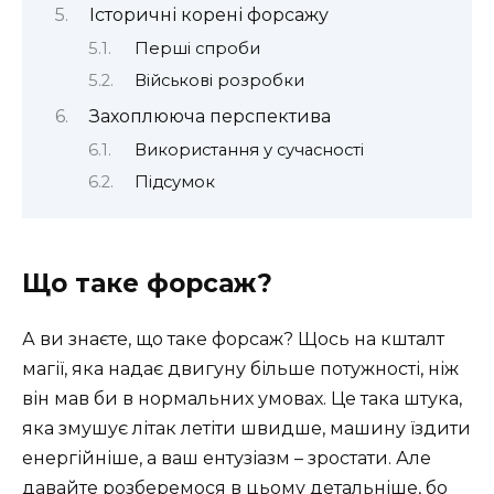
Історичні корені форсажу
Перші спроби
Військові розробки
Захоплююча перспектива
Використання у сучасності
Підсумок
Що таке форсаж?
А ви знаєте, що таке форсаж? Щось на кшталт
магії, яка надає двигуну більше потужності, ніж
він мав би в нормальних умовах. Це така штука,
яка змушує літак летіти швидше, машину їздити
енергійніше, а ваш ентузіазм – зростати. Але
давайте розберемося в цьому детальніше, бо