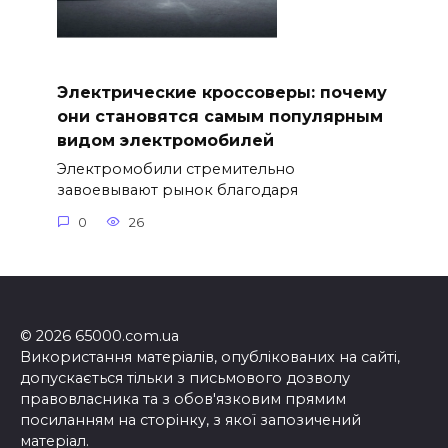
Электрические кроссоверы: почему
они становятся самым популярным
видом электромобилей
Электромобили стремительно
завоевывают рынок благодаря
0
26
© 2026 65000.com.ua
Використання матеріалів, опублікованих на сайті,
допускається тільки з письмового дозволу
правовласника та з обов'язковим прямим
посиланням на сторінку, з якої запозичений
матеріал.