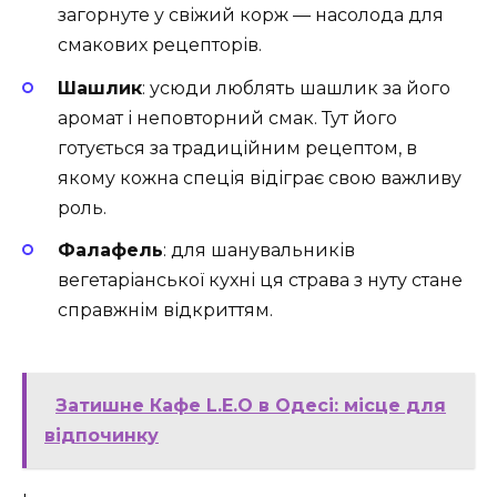
загорнуте у свіжий корж — насолода для
смакових рецепторів.
Шашлик
: усюди люблять шашлик за його
аромат і неповторний смак. Тут його
готується за традиційним рецептом, в
якому кожна спеція відіграє свою важливу
роль.
Фалафель
: для шанувальників
вегетаріанської кухні ця страва з нуту стане
справжнім відкриттям.
Затишне Кафе L.E.O в Одесі: місце для
відпочинку