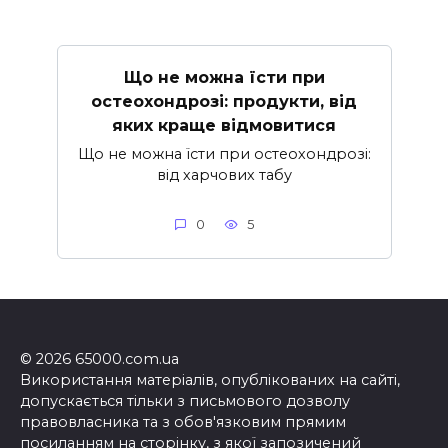
Що не можна їсти при
остеохондрозі: продукти, від
яких краще відмовитися
Що не можна їсти при остеохондрозі:
від харчових табу
0
5
© 2026 65000.com.ua
Використання матеріалів, опублікованих на сайті,
допускається тільки з письмового дозволу
правовласника та з обов'язковим прямим
посиланням на сторінку, з якої запозичений