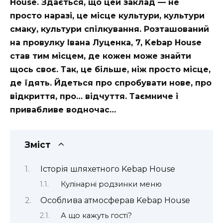
House. Здається, що цей заклад — не
просто наразі, це місце культури, культури
смаку, культури спілкування. Розташований
на провулку Івана Луценка, 7, Kebap House
став тим місцем, де кожен може знайти
щось своє. Так, це більше, ніж просто місце,
де їдять. Йдеться про спробувати нове, про
відкриття, про… відчуття. Таємниче і
привабливе водночас…
Зміст
Історія шляхетного Kebap House
Кулінарні родзинки меню
Особлива атмосферав Kebap House
А що кажуть гості?