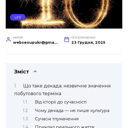
LIFE
АВТОР
ОПУБЛІКОВАНО
webseoupukr@gmail.com
23 Грудня, 2025
Зміст
Що таке декада: незвичне значення
побутового терміна
Від історії до сучасності
Чому декада — не лише культура
Сучасні тлумачення
Приклад реального життя: