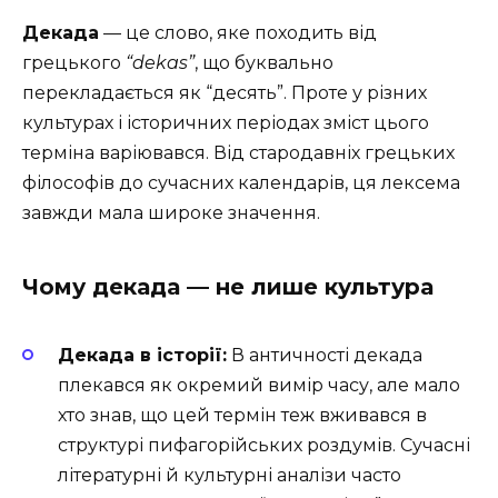
Декада
— це слово, яке походить від
грецького
“dekas”
, що буквально
перекладається як “десять”. Проте у різних
культурах і історичних періодах зміст цього
терміна варіювався. Від стародавніх грецьких
філософів до сучасних календарів, ця лексема
завжди мала широке значення.
Чому декада — не лише культура
Декада в історії:
В античності декада
плекався як окремий вимір часу, але мало
хто знав, що цей термін теж вживався в
структурі пифагорійських роздумів. Сучасні
літературні й культурні аналізи часто