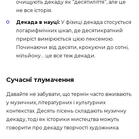
очищують декаду як “десятиліття”, але це
не вся історія.
Декада в науці:
У фізиці декада стосується
логарифмічних шкал, де десятикратний
приріст вимірюється цією лексемою.
Починаючи від десяти, крокуючи до сотні,
мільйону… це все теж декади.
Сучасні тлумачення
Давайте не забувати, що термін часто вживають
у музичних, літературних і культурних
контекстах. Десять пісень складають музичну
декаду, тоді як історики мистецтва можуть
говорити про декаду творчості художника.