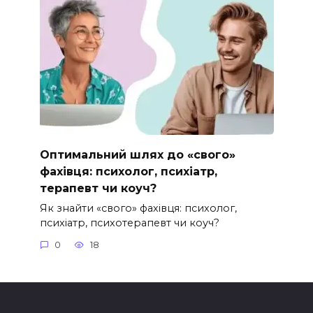
Оптимальний шлях до «свого»
фахівця: психолог, психіатр,
терапевт чи коуч?
Як знайти «свого» фахівця: психолог,
психіатр, психотерапевт чи коуч?
0
18