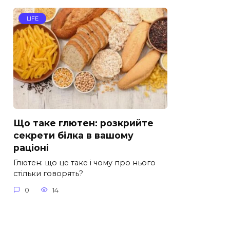
LIFE
Що таке глютен: розкрийте
секрети білка в вашому
раціоні
Глютен: що це таке і чому про нього
стільки говорять?
0
14