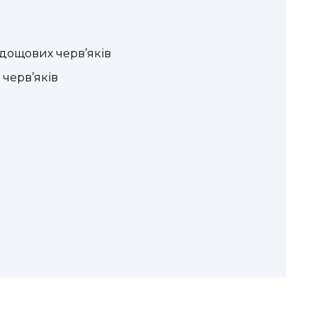
 дощових черв’яків
 черв’яків