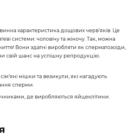
инна характеристика дощових черв’яків. Це
теві системи: чоловічу та жіночу. Так, можна
иття! Вони здатні виробляти як сперматозоїди,
чи свій шанс на успішну репродукцію.
сім’яні мішки та везикули, які нагадують
гання сперми.
чниками, де виробляються яйцеклітини.
я