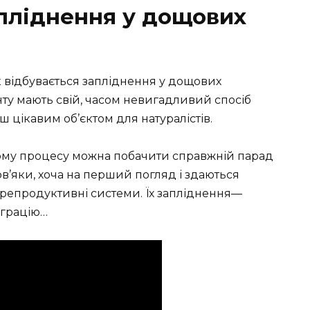
апліднення у дощових
к відбувається запліднення у дощових
унту мають свій, часом невигадливий спосіб
ьш цікавим об’єктом для натуралістів.
овому процесу можна побачити справжній парад
рв’яки, хоча на перший погляд і здаються
репродуктивні системи. Їх запліднення—
 грацію…