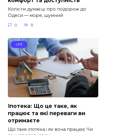
комфорт та доступність
Коли ти думаєш про подорож до
Одеси — море, шумний
0
11
LIFE
Іпотека: Що це таке, як
працює та які переваги ви
отримаєте
Що таке іпотека і як вона працює Чи