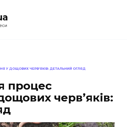
ua
еси
НЯ У ДОЩОВИХ ЧЕРВ’ЯКІВ: ДЕТАЛЬНИЙ ОГЛЯД
я процес
дощових черв’яків:
яд