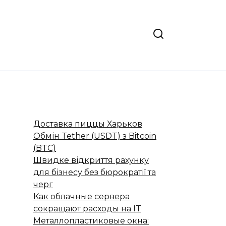
Доставка пиццы Харьков
Обмін Tether (USDT) з Bitcoin
(BTC)
Швидке відкриття рахунку
для бізнесу без бюрократії та
черг
Как облачные сервера
сокращают расходы на IT
Металлопластиковые окна: