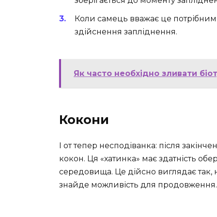
зберігається до моменту заплідне
Коли самець вважає це потрібним
здійснення запліднення.
Як часто необхідно зливати біо
Кокони
І от тепер несподіванка: після закін
кокон. Ця «хатинка» має здатність об
середовища. Це дійсно виглядає так, 
знайде можливість для продовження.