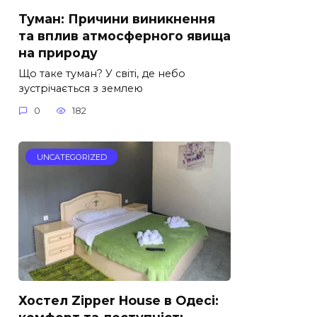
Туман: Причини виникнення
та вплив атмосферного явища
на природу
Що таке туман? У світі, де небо
зустрічається з землею
0
182
UNCATEGORIZED
Хостел Zipper House в Одесі: