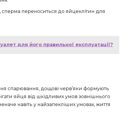
ння.
, сперма переноситься до яйцеклітин для
туалет для його правильної експлуатації?
чення спарювання, дощові черв’яки формують
ерігати яйця від шкідливих умов зовнішнього
неначе навіть у найзапекліших умовах, життя