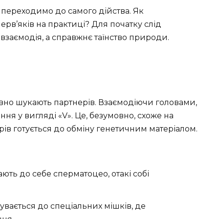
р переходимо до самого дійства. Як
ерв’яків на практиці? Для початку слід
 взаємодія, а справжнє таїнство природи.
ивно шукають партнерів. Взаємодіючи головами,
ня у вигляді «V». Це, безумовно, схоже на
рів готується до обміну генетичним матеріалом.
ть до себе сперматоцео, отакі собі
увається до спеціальних мішків, де