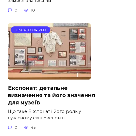
замислювалися ви
0
10
UNCATEGORIZED
Експонат: детальне
визначення та його значення
для музеїв
Що таке Експонат і його роль у
сучасному світі Експонат
0
43