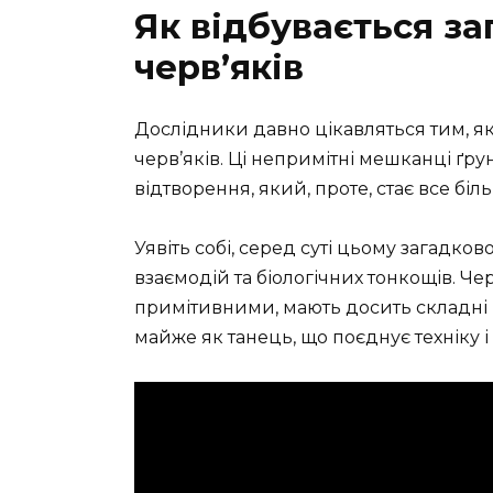
Як відбувається з
черв’яків
Дослідники давно цікавляться тим, я
черв’яків. Ці непримітні мешканці ґр
відтворення, який, проте, стає все біл
Уявіть собі, серед суті цьому загадк
взаємодій та біологічних тонкощів. Че
примітивними, мають досить складні 
майже як танець, що поєднує техніку і