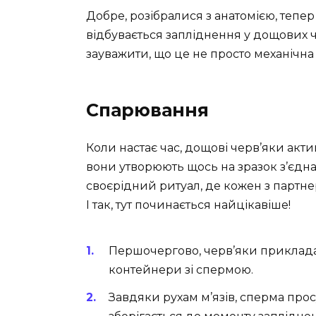
Добре, розібралися з анатомією, тепе
відбувається запліднення у дощових ч
зауважити, що це не просто механічна
Спарювання
Коли настає час, дощові черв’яки акт
вони утворюють щось на зразок з’єднан
своєрідний ритуал, де кожен з партне
І так, тут починається найцікавіше!
Першочергово, черв’яки прикладаю
контейнери зі спермою.
Завдяки рухам м’язів, сперма прос