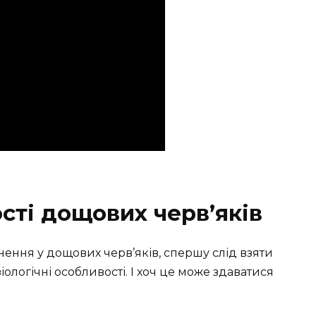
сті дощових черв’яків
нення у дощових черв’яків, спершу слід взяти
ізіологічні особливості. І хоч це може здаватися