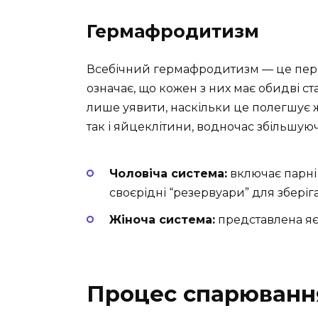
Гермафродитизм
Всебічний гермафродитизм — це перв
означає, що кожен з них має обидві ста
лише уявити, наскільки це полегшує ж
так і яйцеклітини, водночас збільшую
Чоловіча система:
включає парні 
своєрідні “резервуари” для збері
Жіноча система:
представлена яє
Процес спарюванн