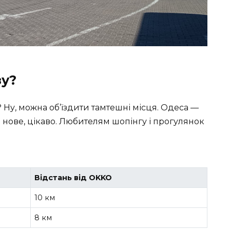
у?
? Ну, можна об’їздити тамтешні місця. Одеса —
сь нове, цікаво. Любителям шопінгу і прогулянок
Відстань від OKKO
10 км
8 км