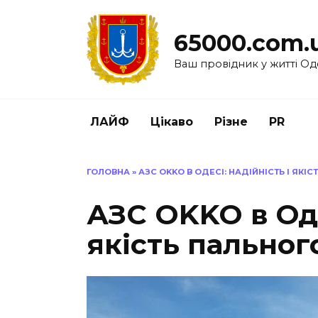
Перейти
до
65000.com.
вмісту
Ваш провідник у житті Од
ЛАЙФ
Цікаво
Різне
PR
ГОЛОВНА
»
АЗС OKKO В ОДЕСІ: НАДІЙНІСТЬ І ЯКІ
АЗС OKKO в Оде
якість пальног