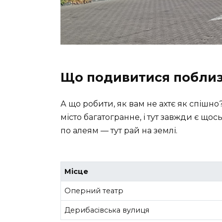
Що подивитися поблиз
А що робити, як вам не ахтє як спішно
місто багатогранне, і тут завжди є що
по алеям — тут рай на землі.
Місце
Оперний театр
Дерибасівська вулиця