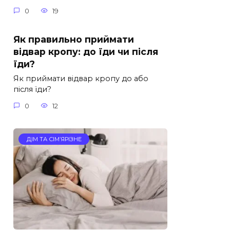
0
19
Як правильно приймати
відвар кропу: до їди чи після
їди?
Як приймати відвар кропу до або
після їди?
0
12
ДІМ ТА СІМ’ЯРІЗНЕ