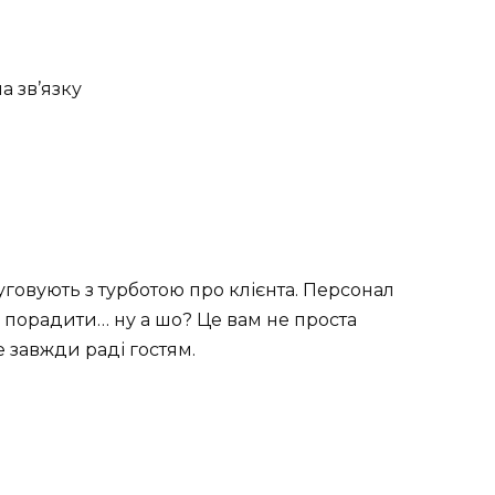
а зв’язку
говують з турботою про клієнта. Персонал
 порадити… ну а шо? Це вам не проста
е завжди раді гостям.