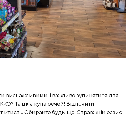
ути виснажливими, і важливо зупинятися для
KO? Та ціла купа речей! Відпочити,
скупитися… Обирайте будь-що. Справжній оазис