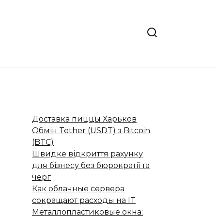
Доставка пиццы Харьков
Обмін Tether (USDT) з Bitcoin
(BTC)
Швидке відкриття рахунку
для бізнесу без бюрократії та
черг
Как облачные сервера
сокращают расходы на IT
Металлопластиковые окна: