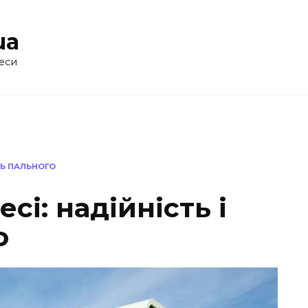
ua
еси
СТЬ ПАЛЬНОГО
сі: надійність і
о