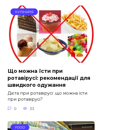
КУЛІНАРІЯ
Що можна їсти при
ротавірусі: рекомендації для
швидкого одужання
Дієта при ротавірусі: що можна їсти
при ротавірусі?
0
33
FOOD