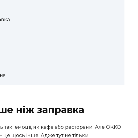
авка
ня
ьше ніж заправка
 такі емоції, як кафе або ресторани. Але OKKO
 це щось інше. Адже тут не тільки