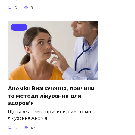
0
9
LIFE
Анемія: Визначення, причини
та методи лікування для
здоров’я
Що таке анемія: причини, симптоми та
лікування Анемія
0
43