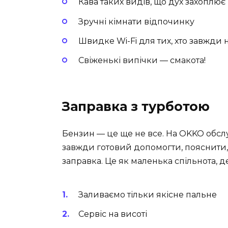
Кава таких видів, що дух захоплює
Зручні кімнати відпочинку
Швидке Wi-Fi для тих, хто завжди н
Свіженькі випічки — смакота!
Заправка з турботою
Бензин — це ще не все. На OKKO обслу
завжди готовий допомогти, пояснити,
заправка. Це як маленька спільнота, д
Заливаємо тільки якісне пальне
Сервіс на висоті