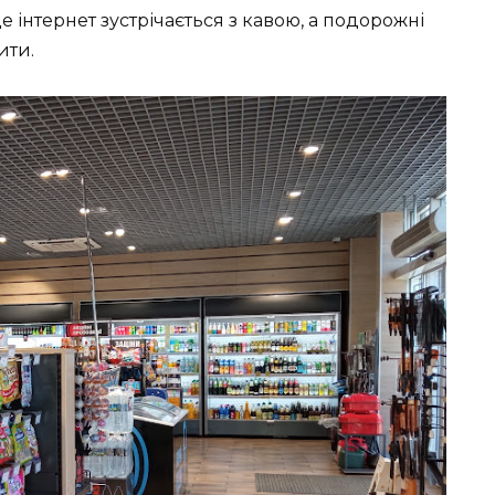
е інтернет зустрічається з кавою, а подорожні
ити.