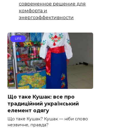
современное решение для
комфорта и
энергоэффективности
LIFE
Що таке Кушак: все про
традиційний український
елемент одягу
Що таке Кушак? Кушак — ніби слово
незвичне, правда?