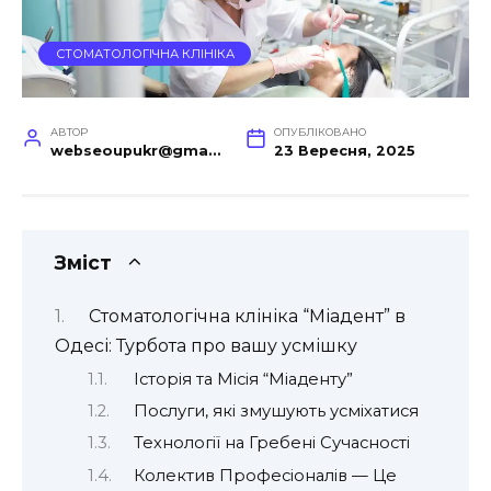
СТОМАТОЛОГІЧНА КЛІНІКА
АВТОР
ОПУБЛІКОВАНО
webseoupukr@gmail.com
23 Вересня, 2025
Зміст
Стоматологічна клініка “Міадент” в
Одесі: Турбота про вашу усмішку
Історія та Місія “Міаденту”
Послуги, які змушують усміхатися
Технології на Гребені Сучасності
Колектив Професіоналів — Це