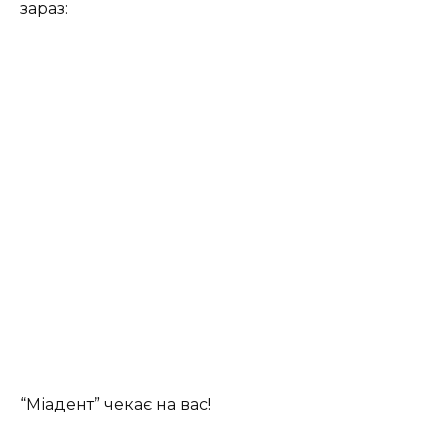
зараз:
“Міадент” чекає на вас!