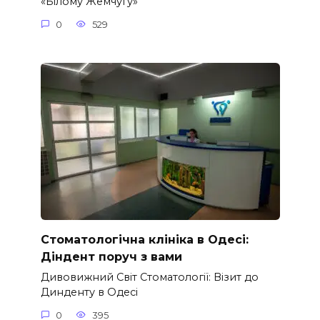
«Білому Жемчугу»
0
529
Стоматологічна клініка в Одесі:
Діндент поруч з вами
Дивовижний Світ Стоматології: Візит до
Динденту в Одесі
0
395