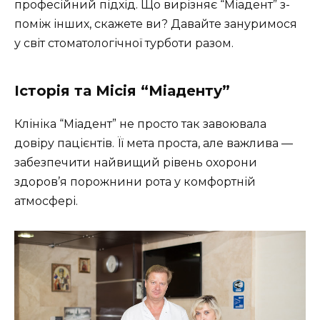
професійний підхід. Що вирізняє “Міадент” з-
поміж інших, скажете ви? Давайте зануримося
у світ стоматологічної турботи разом.
Історія та Місія “Міаденту”
Клініка “Міадент” не просто так завоювала
довіру пацієнтів. Її мета проста, але важлива —
забезпечити найвищий рівень охорони
здоров’я порожнини рота у комфортній
атмосфері.