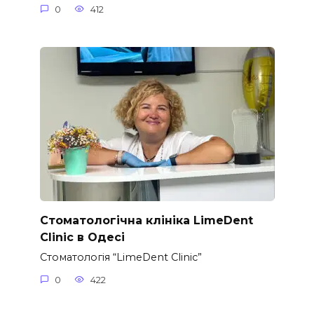
0
412
Стоматологічна клініка LimeDent
Clinic в Одесі
Стоматологія “LimeDent Clinic”
0
422