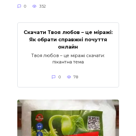
0
352
Скачати Твоя любов – це міражі:
Як обрати справжні почуття
онлайн
Твоя любов – це міражі скачати:
пікантна тема
0
78