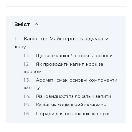
Зміст
Капінг це: Майстерність відчувати
каву
Що таке капінг? Історія та основи
Як проводити капінг: крок за
кроком
Аромат і смак: основні компоненти
капінгу
Різновидності та локальні запити
Капінг як соціальний феномен
Поради для початківців каперів