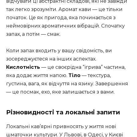
відчувати ці абстрактні складові, які не завжди
так легко зрозуміти. Аромат кави — це тільки
початок. Це як пригода, яка починається з
неймовірних ароматичних вібрацій. Спочатку
запах, а потім — смак.
Коли запах входить у вашу свідомість, ви
зосереджуєтеся на інших аспектах.
Кислотність
— це своєрідна “ігрива” частина,
яка додає життя напою.
Тіло
— текстура,
густина, вага, як відчуття на язику. Завершення
— це посмак, ехо, яке залишається з вами.
Різновидності та локальні запити
Локальні кав’ярні привносять у життя нові
шматочки культури. У Львові, в Одесі, у Києві