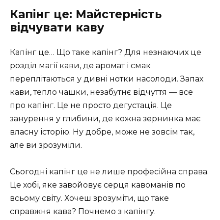
Капінг це: Майстерність
відчувати каву
Капінг це… Що таке капінг? Для незнаючих це
розділ магії кави, де аромат і смак
переплітаються у дивні нотки насолоди. Запах
кави, тепло чашки, незабутнє відчуття — все
про капінг. Це не просто дегустація. Це
занурення у глибини, де кожна зернинка має
власну історію. Ну добре, може не зовсім так,
але ви зрозуміли.
Сьогодні капінг це не лише професійна справа.
Це хобі, яке завойовує серця кавоманів по
всьому світу. Хочеш зрозуміти, що таке
справжня кава? Почнемо з капінгу.