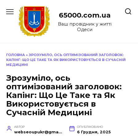
Перейти
до
65000.com.ua
вмісту
Ваш провідник у житті
Одеси
ГОЛОВНА
»
ЗРОЗУМІЛО, ОСЬ ОПТИМІЗОВАНИЙ ЗАГОЛОВОК:
КАПІНГ: ЩО ЦЕ ТАКЕ ТА ЯК ВИКОРИСТОВУЄТЬСЯ В СУЧАСНІЙ
МЕДИЦИНІ
Зрозуміло, ось
оптимізований заголовок:
Капінг: Що Це Таке та Як
Використовується в
Сучасній Медицині
АВТОР
ОПУБЛІКОВАНО
webseoupukr@gmail.com
6 Грудня, 2025