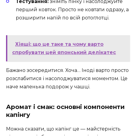
Тестування:
зніміть пінку і насолоджуйте
перший ковток. Просто не ковтати одразу, а
розширити напій по всій ротоглотці.
Хіяші: що це таке та чому варто
спробувати цей японський делікатес
Бажано зосередитися. Хоча… Іноді варто просто
розслабитися і насолоджуватися моментом. Це
наче маленька подорож у чашці.
Аромат і смак: основні компоненти
капінгу
Можна сказати, що капінг це — майстерність