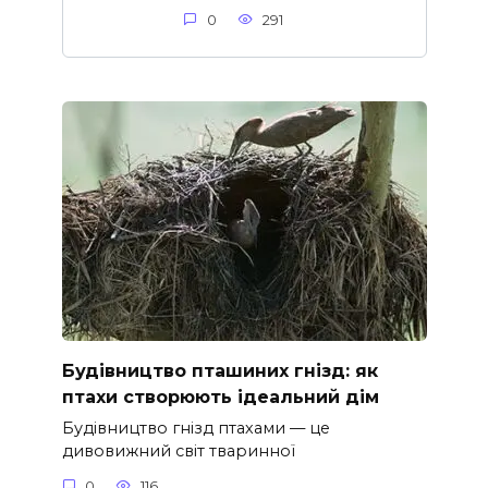
0
291
Будівництво пташиних гнізд: як
птахи створюють ідеальний дім
Будівництво гнізд птахами — це
дивовижний світ тваринної
0
116