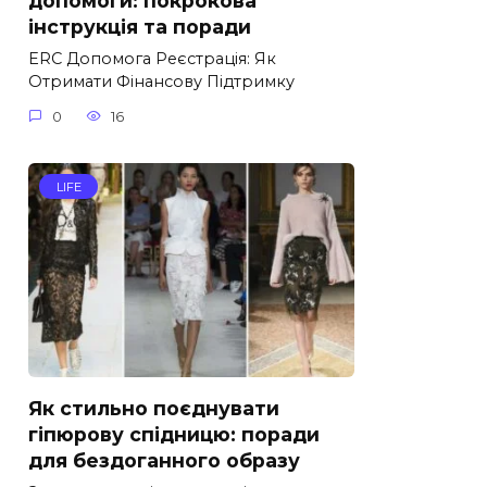
допомоги: покрокова
інструкція та поради
ERC Допомога Реєстрація: Як
Отримати Фінансову Підтримку
0
16
LIFE
Як стильно поєднувати
гіпюрову спідницю: поради
для бездоганного образу