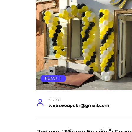
ПЕКАРНЯ
АВТОР
webseoupukr@gmail.com
Пекарня “Містер Булкінс”: Смач