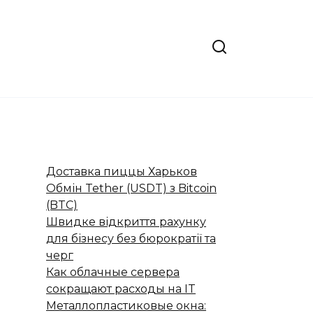
Доставка пиццы Харьков
Обмін Tether (USDT) з Bitcoin
(BTC)
Швидке відкриття рахунку
для бізнесу без бюрократії та
черг
Как облачные сервера
сокращают расходы на IT
Металлопластиковые окна: