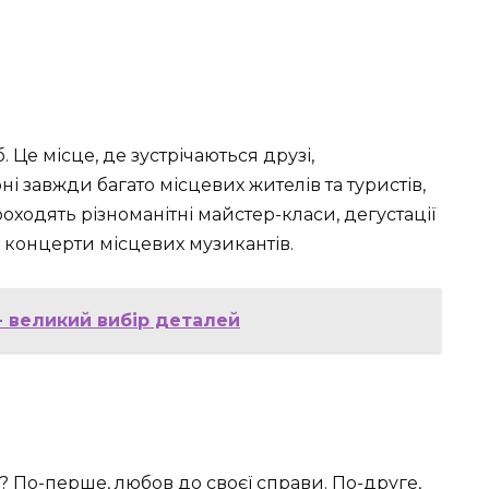
. Це місце, де зустрічаються друзі,
і завжди багато місцевих жителів та туристів,
роходять різноманітні майстер-класи, дегустації
і концерти місцевих музикантів.
- великий вибір деталей
? По-перше, любов до своєї справи. По-друге,