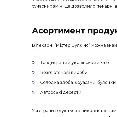
сучасних змін. Це дозволило пекарні в
Асортимент продук
В пекарні “Містер Булкінс” можна зна
Традиційний український хліб
Безглютенові вироби
Солодка здоба: круасани, булочки 
Авторські десерти
Усі страви готуються з використання