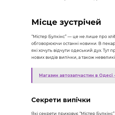
Місце зустрічей
“Містер Булкінс” — це не лише про хліб
обговорюючи останні новини. В пекарн
які хочуть відчути одеський дух. Тут п
нових видів випічки, а також невелик
Магазин автозапчастин в Одесі 
Секрети випічки
Які секрети приховує “Містер Булкінс”