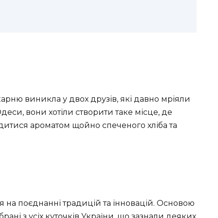
арню виникла у двох друзів, які давно мріяли
деси, вони хотіли створити таке місце, де
дитися ароматом щойно спеченого хліба та
ся на поєднанні традицій та інновацій. Основою
рані з усіх куточків України, що зазнали деяких