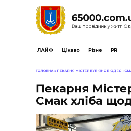
Перейти
до
65000.com.
вмісту
Ваш провідник у житті Од
ЛАЙФ
Цікаво
Різне
PR
ГОЛОВНА
»
ПЕКАРНЯ МІСТЕР БУЛКІНС В ОДЕСІ: С
Пекарня Містер
Смак хліба що