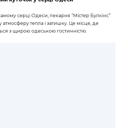
 самому серці Одеси, пекарня “Містер Булкінс”
 атмосферу тепла і затишку. Це місце, де
ться з щирою одеською гостинністю.