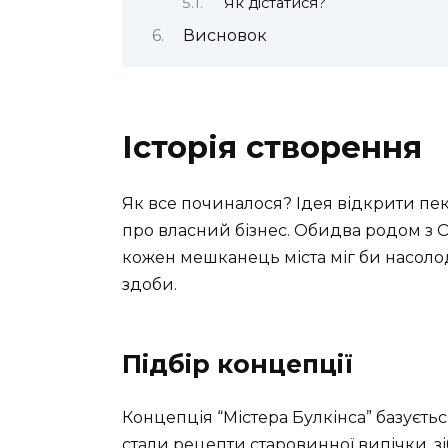
Як дістатися?
Висновок
Історія створення
Як все починалося? Ідея відкрити пек
про власний бізнес. Обидва родом з О
кожен мешканець міста міг би насоло
здоби.
Підбір концепції
Концепція “Містера Булкінса” базуєть
стали рецепти старовинної випічки, зіб