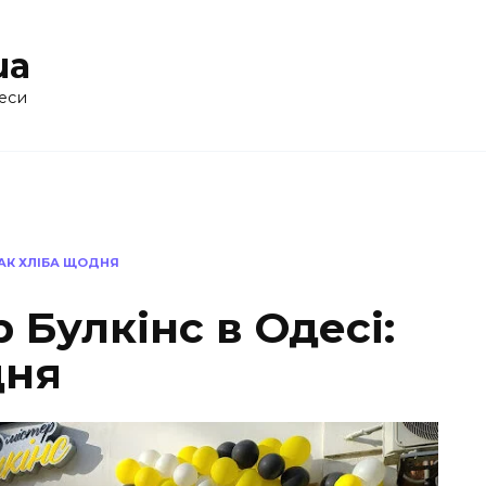
ua
еси
МАК ХЛІБА ЩОДНЯ
 Булкінс в Одесі:
дня