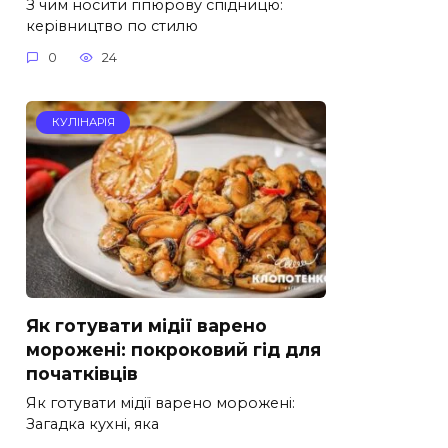
З чим носити гіпюрову спідницю:
керівництво по стилю
0
24
КУЛІНАРІЯ
Як готувати мідії варено
морожені: покроковий гід для
початківців
Як готувати мідії варено морожені:
Загадка кухні, яка