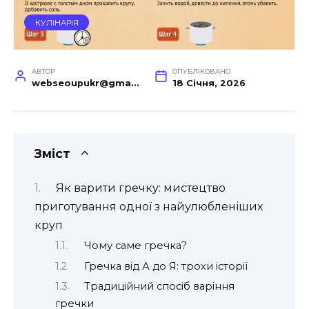
КУЛІНАРІЯ
АВТОР
ОПУБЛІКОВАНО
webseoupukr@gmail.com
18 Січня, 2026
Зміст
Як варити гречку: мистецтво
приготування одної з найулюбленіших
круп
Чому саме гречка?
Гречка від А до Я: трохи історії
Традиційний спосіб варіння
гречки