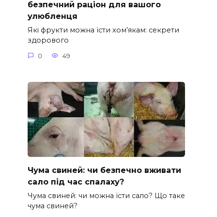
безпечний раціон для вашого
улюбленця
Які фрукти можна їсти хом’якам: секрети
здорового
0
49
Чума свиней: чи безпечно вживати
сало під час спалаху?
Чума свиней: чи можна їсти сало? Що таке
чума свиней?