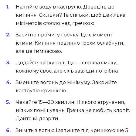
Налийте воду в каструлю. Доведіть до
кипіння. Скільки? Та стільки, щоб декілька
міліметрів стояло над гречкою.
Засипте промиту гречку. Це є момент
істини. Кипіння повинно трохи ослабнути,
але це тимчасово.
Додайте щіпку солі. Це — справа смаку,
кожному своє, але сіль завжди потрібна.
Зменште вогонь до мінімуму. Закрийте
каструлю кришкою.
Чекайте 15—20 хвилин. Ніякого втручання,
ніяких помішувань. Гречка не любить клопіт.
Дайте їй дозріти.
Зніміть з вогню і залиште під кришкою ще 5