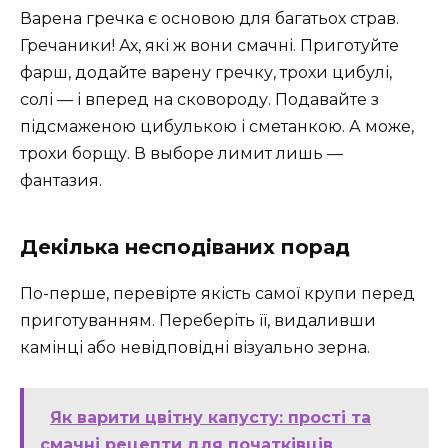
Варена гречка є основою для багатьох страв.
Гречаники! Ах, які ж вони смачні. Приготуйте
фарш, додайте варену гречку, трохи цибулі,
солі — і вперед на сковороду. Подавайте з
підсмаженою цибулькою і сметанкою. А може,
трохи борщу. В выборе лимит лишь —
фантазия.
Декілька несподіваних порад
По-перше, перевірте якість самої крупи перед
приготуванням. Переберіть її, видаливши
камінці або невідповідні візуально зерна.
Як варити цвітну капусту: прості та
смачні рецепти для початківців