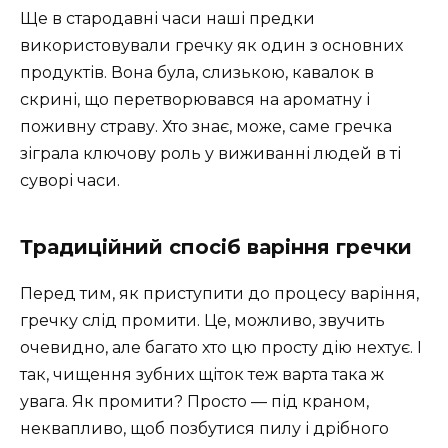
Ще в стародавні часи наші предки
використовували гречку як один з основних
продуктів. Вона була, слизькою, кавалок в
скрині, що перетворювався на ароматну і
поживну страву. Хто знає, може, саме гречка
зіграла ключову роль у виживанні людей в ті
суворі часи.
Традиційний спосіб варіння гречки
Перед тим, як приступити до процесу варіння,
гречку слід промити. Це, можливо, звучить
очевидно, але багато хто цю просту дію нехтує. І
так, чищення зубних щіток теж варта така ж
увага. Як промити? Просто — під краном,
неквапливо, щоб позбутися пилу і дрібного