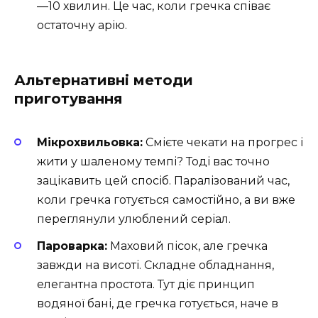
—10 хвилин. Це час, коли гречка співає
остаточну арію.
Альтернативні методи
приготування
Мікрохвильовка:
Смієте чекати на прогрес і
жити у шаленому темпі? Тоді вас точно
зацікавить цей спосіб. Паралізований час,
коли гречка готується самостійно, а ви вже
переглянули улюблений серіал.
Пароварка:
Маховий пісок, але гречка
завжди на висоті. Складне обладнання,
елегантна простота. Тут діє принцип
водяної бані, де гречка готується, наче в