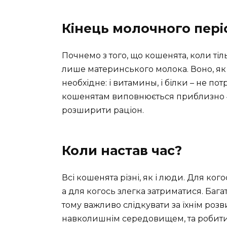
Кінець молочного пері
Почнемо з того, що кошенята, коли тіл
лише материнського молока. Воно, як а
необхідне: і витамины, і білки – не пот
кошенятам виповнюється приблизно 4 т
розширити раціон.
Коли настав час?
Всі кошенята різні, як і люди. Для ко
а для когось злегка затриматися. Бага
тому важливо слідкувати за їхнім розв
навколишнім середовищем, та робити