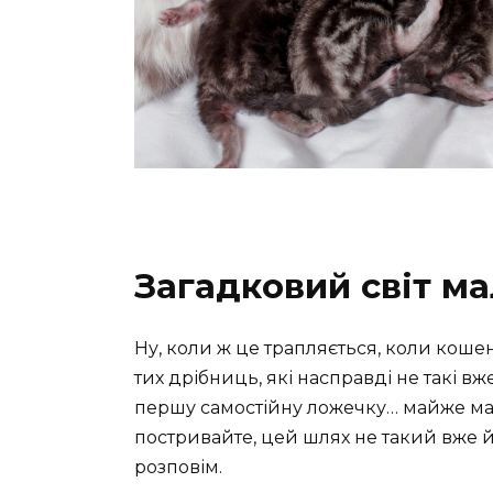
Загадковий світ ма
Ну, коли ж це трапляється, коли кошен
тих дрібниць, які насправді не такі в
першу самостійну ложечку… майже магі
постривайте, цей шлях не такий вже й 
розповім.