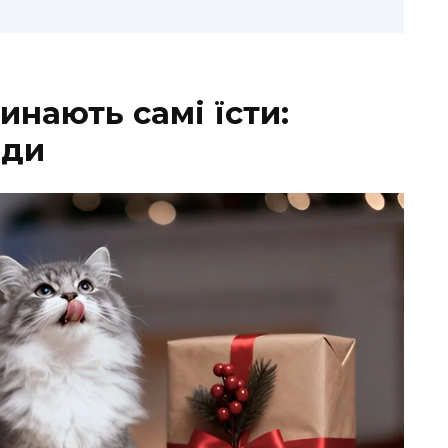
нають самі їсти:
ади