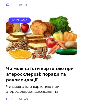
0
19
КУЛІНАРІЯ
Чи можна їсти картоплю при
атеросклерозі: поради та
рекомендації
Чи можна їсти картоплю при
атеросклерозі: дослідження
0
49