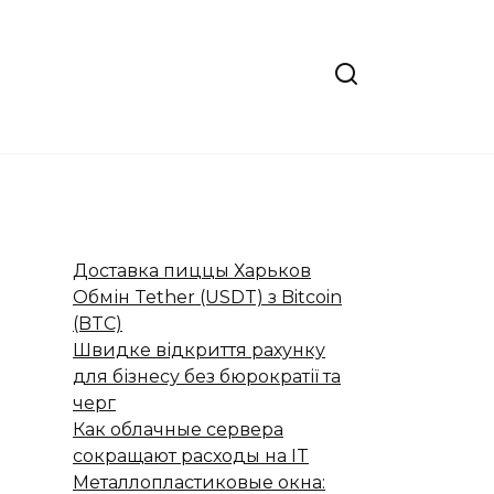
Доставка пиццы Харьков
Обмін Tether (USDT) з Bitcoin
(BTC)
Швидке відкриття рахунку
для бізнесу без бюрократії та
черг
Как облачные сервера
сокращают расходы на IT
Металлопластиковые окна: