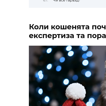
Чи все гаразд?
Коли кошенята почи
експертиза та пор