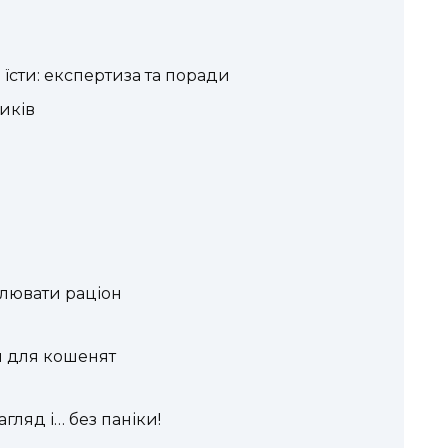
їсти: експертиза та поради
иків
алювати раціон
ня для кошенят
гляд і… без паніки!