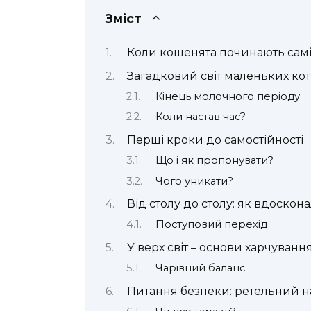
Зміст
Коли кошенята починають самі 
Загадковий світ маленьких кот
Кінець молочного періоду
Коли настав час?
Перші кроки до самостійності
Що і як пропонувати?
Чого уникати?
Від столу до столу: як вдоскон
Поступовий перехід
У верх світ – основи харчуван
Чарівний баланс
Питання безпеки: ретельний на