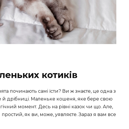
леньких котиків
ята починають самі їсти? Ви ж знаєте, це одна з
же й дрібниці. Маленьке кошеня, яке бере свою
чний момент. Десь на рівні казок чи що. Але,
простий, як ви, може, уявляєте. Зараз я вам все