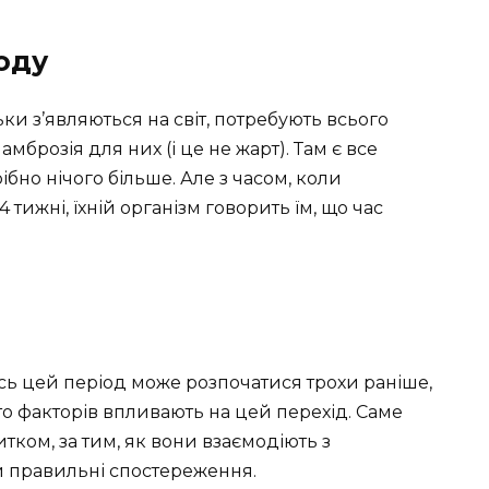
оду
ьки з’являються на світ, потребують всього
мброзія для них (і це не жарт). Там є все
рібно нічого більше. Але з часом, коли
ижні, їхній організм говорить їм, що час
гось цей період може розпочатися трохи раніше,
то факторів впливають на цей перехід. Саме
итком, за тим, як вони взаємодіють з
 правильні спостереження.