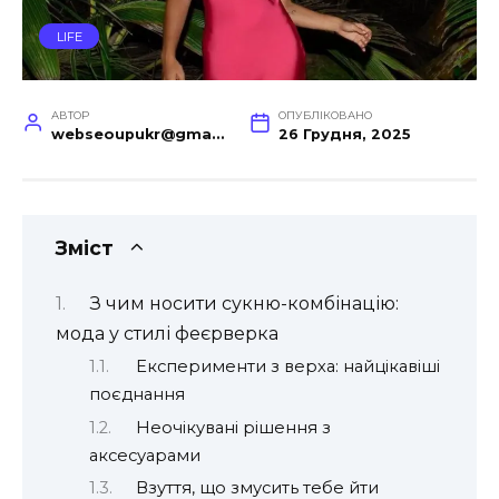
LIFE
АВТОР
ОПУБЛІКОВАНО
webseoupukr@gmail.com
26 Грудня, 2025
Зміст
З чим носити сукню-комбінацію:
мода у стилі феєрверка
Експерименти з верха: найцікавіші
поєднання
Неочікувані рішення з
аксесуарами
Взуття, що змусить тебе йти