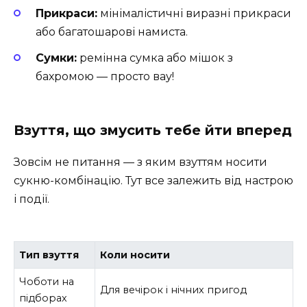
Прикраси:
мінімалістичні виразні прикраси
або багатошарові намиста.
Сумки:
ремінна сумка або мішок з
бахромою — просто вау!
Взуття, що змусить тебе йти вперед
Зовсім не питання — з яким взуттям носити
сукню-комбінацію. Тут все залежить від настрою
і події.
Тип взуття
Коли носити
Чоботи на
Для вечірок і нічних пригод
підборах