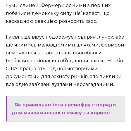
чуми свиней. Фермери одними з перших
побачили демонську силу цієї напасті, що
каскадною реакцією розносить хаос.
І у світі, де вірус подорожує повітрям, луною або
ще якимись маловідомими шляхами, фермери
опиняються в стані справжньої облоги.
Глобальні регіональні об’єднання, такі як ЄС або
США, працюють над нормотворчими
документами для захисту ринків, але виклики
все одно зав’язані вузлами нерозгаданими.
Як правильно їсти грейпфрут: поради
для максимального смаку та користі