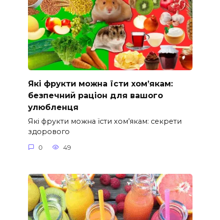
Які фрукти можна їсти хом’якам:
безпечний раціон для вашого
улюбленця
Які фрукти можна їсти хом’якам: секрети
здорового
0
49