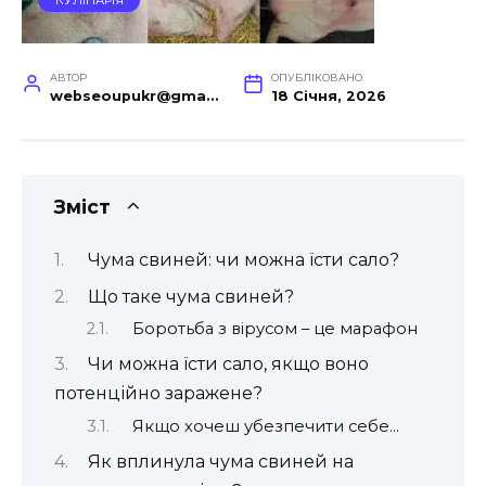
АВТОР
ОПУБЛІКОВАНО
webseoupukr@gmail.com
18 Січня, 2026
Зміст
Чума свиней: чи можна їсти сало?
Що таке чума свиней?
Боротьба з вірусом – це марафон
Чи можна їсти сало, якщо воно
потенційно заражене?
Якщо хочеш убезпечити себе…
Як вплинула чума свиней на