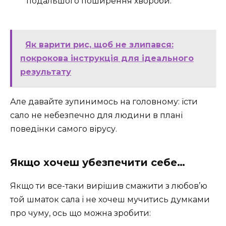
подальшого поширення хвороби.
Як варити рис, щоб не злипався:
покрокова інструкція для ідеального
результату
Але давайте зупинимось на головному: їсти
сало не небезпечно для людини в плані
поведінки самого вірусу.
Якщо хочеш убезпечити себе…
Якщо ти все-таки вирішив смажити з любов’ю
той шматок сала і не хочеш мучитись думками
про чуму, ось що можна зробити: