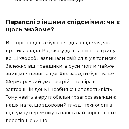
Паралелі з іншими епідеміями: чи є
щось знайоме?
В історії людства була не одна епідемія, яка
вразила стада. Від сказу до пташиного грипу –
всі ці хвороби залишали свій слід у літописах.
Залежно від поведінки, віруси могли майже
знищити певні галузі. Але завжди було «але».
Фермерський умонастрій – це віра в
завтрашній день і неабияка наполегливість.
Тому навіть в еру глобальних загроз завжди є
надія на те, що здоровий глузд і технології в
підсумку переможуть навіть найжорстокіших
ворогів. Поки що.