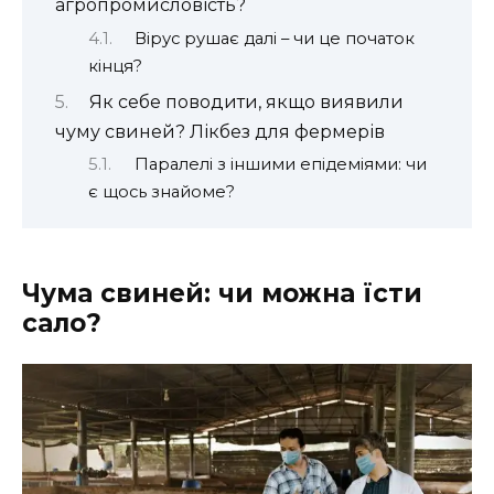
агропромисловість?
Вірус рушає далі – чи це початок
кінця?
Як себе поводити, якщо виявили
чуму свиней? Лікбез для фермерів
Паралелі з іншими епідеміями: чи
є щось знайоме?
Чума свиней: чи можна їсти
сало?