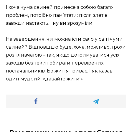
І хоча чума свиней принесе з собою багато
проблем, потрібно пам’ятати: після злетів
завжди настають… ну ви зрозуміли.
На завершення, чи можна їсти сало у світі чуми
свиней? Відповіддю буде, хоча, можливо, трохи
розпливчатою – так, якщо дотримуватися усіх
заходів безпеки і обирати перевірених
постачальників. Бо життя триває. І як казав
один мудрий: «давайте жити!»