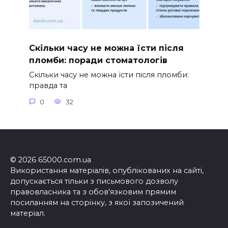
Скільки часу не можна їсти після
пломби: поради стоматологів
Скільки часу не можна їсти після пломби:
правда та
0
32
© 2026 65000.com.ua
Використання матеріалів, опублікованих на сайті,
допускається тільки з письмового дозволу
правовласника та з обов'язковим прямим
посиланням на сторінку, з якої запозичений
матеріал.