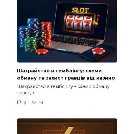
Шахрайство в гемблінгу: схеми
обману та захист гравців від казино
Шахрайство в гемблінгу – схеми обману
гравців
0
44