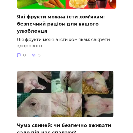
Які фрукти можна їсти хом’якам:
безпечний раціон для вашого
улюбленця
Які фрукти можна їсти хом’якам: секрети
здорового
0
51
Чума свиней: чи безпечно вживати
сало під час спалаху?