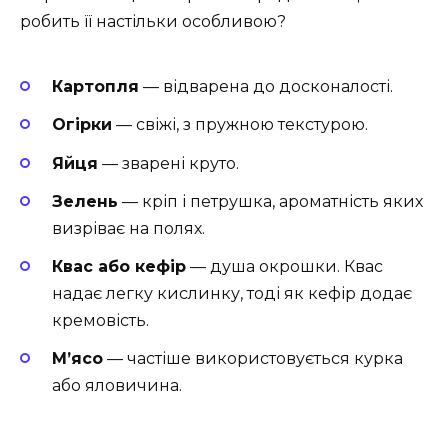
робить її настільки особливою?
Картопля
— відварена до досконалості.
Огірки
— свіжі, з пружною текстурою.
Яйця
— зварені круто.
Зелень
— кріп і петрушка, ароматність яких
визріває на полях.
Квас або кефір
— душа окрошки. Квас
надає легку кислинку, тоді як кефір додає
кремовість.
М’ясо
— частіше використовується курка
або яловичина.