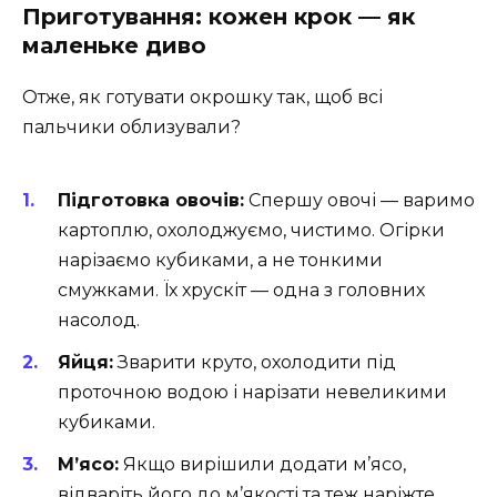
Приготування: кожен крок — як
маленьке диво
Отже, як готувати окрошку так, щоб всі
пальчики облизували?
Підготовка овочів:
Спершу овочі — варимо
картоплю, охолоджуємо, чистимо. Огірки
нарізаємо кубиками, а не тонкими
смужками. Їх хрускіт — одна з головних
насолод.
Яйця:
Зварити круто, охолодити під
проточною водою і нарізати невеликими
кубиками.
М’ясо:
Якщо вирішили додати м’ясо,
відваріть його до м’якості та теж наріжте