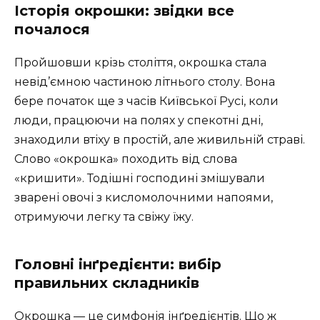
Історія окрошки: звідки все
почалося
Пройшовши крізь століття, окрошка стала
невід’ємною частиною літнього столу. Вона
бере початок ще з часів Київської Русі, коли
люди, працюючи на полях у спекотні дні,
знаходили втіху в простій, але живильній страві.
Слово «окрошка» походить від слова
«кришити». Тодішні господині змішували
зварені овочі з кисломолочними напоями,
отримуючи легку та свіжу їжу.
Головні інґредієнти: вибір
правильних складників
Окрошка — це симфонія інґредієнтів. Що ж