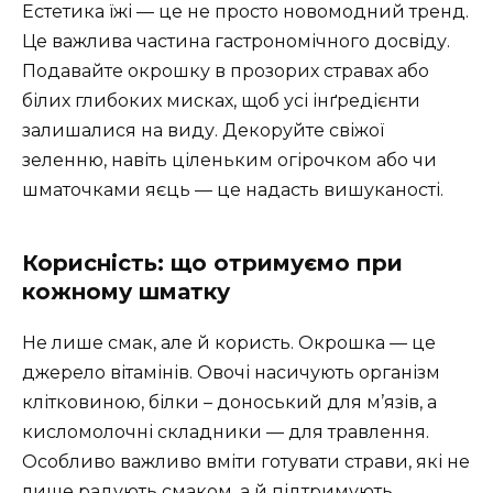
Естетика їжі — це не просто новомодний тренд.
Це важлива частина гастрономічного досвіду.
Подавайте окрошку в прозорих стравах або
білих глибоких мисках, щоб усі інґредієнти
залишалися на виду. Декоруйте свіжої
зеленню, навіть ціленьким огірочком або чи
шматочками яєць — це надасть вишуканості.
Корисність: що отримуємо при
кожному шматку
Не лише смак, але й користь. Окрошка — це
джерело вітамінів. Овочі насичують організм
клітковиною, білки – доноський для м’язів, а
кисломолочні складники — для травлення.
Особливо важливо вміти готувати страви, які не
лише радують смаком, а й підтримують