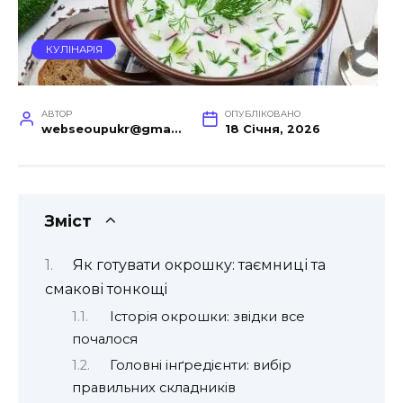
КУЛІНАРІЯ
АВТОР
ОПУБЛІКОВАНО
webseoupukr@gmail.com
18 Січня, 2026
Зміст
Як готувати окрошку: таємниці та
смакові тонкощі
Історія окрошки: звідки все
почалося
Головні інґредієнти: вибір
правильних складників