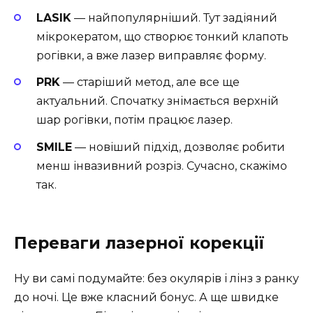
LASIK
— найпопулярніший. Тут задіяний
мікрокератом, що створює тонкий клапоть
рогівки, а вже лазер виправляє форму.
PRK
— старіший метод, але все ще
актуальний. Спочатку знімається верхній
шар рогівки, потім працює лазер.
SMILE
— новіший підхід, дозволяє робити
менш інвазивний розріз. Сучасно, скажімо
так.
Переваги лазерної корекції
Ну ви самі подумайте: без окулярів і лінз з ранку
до ночі. Це вже класний бонус. А ще швидке