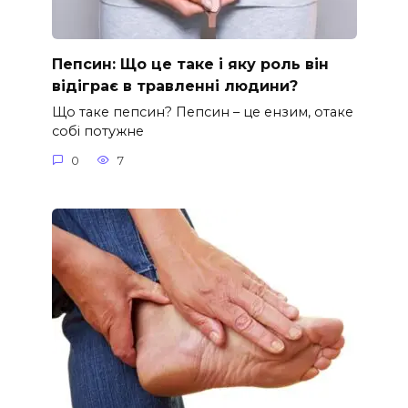
Пепсин: Що це таке і яку роль він
відіграє в травленні людини?
Що таке пепсин? Пепсин – це ензим, отаке
собі потужне
0
7