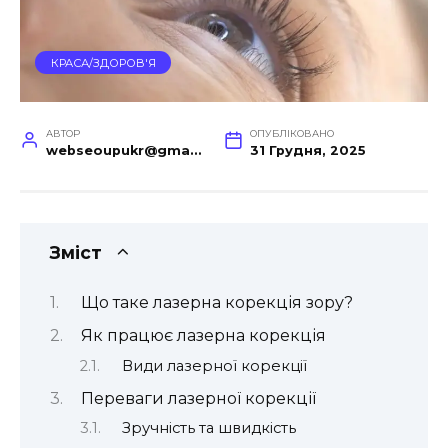
КРАСА/ЗДОРОВ'Я
АВТОР
ОПУБЛІКОВАНО
webseoupukr@gmail.com
31 Грудня, 2025
Зміст
Що таке лазерна корекція зору?
Як працює лазерна корекція
Види лазерної корекції
Переваги лазерної корекції
Зручність та швидкість