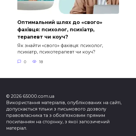
Оптимальний шлях до «свого»
фахівця: психолог, психіатр,
терапевт чи коуч?
Як знайти «свого» фахівця: психолог,
психіатр, психотерапевт чи коуч?
0
18
© 2026 65000.com.ua
Використання матеріалів, опублікованих на сайті,
допускається тільки з письмового дозволу
правовласника та з обов'язковим прямим
посиланням на сторінку, з якої запозичений
матеріал.