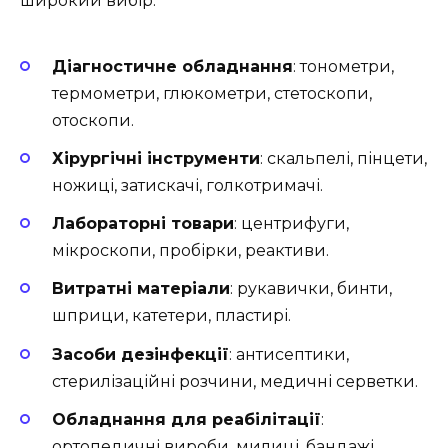
широкий вибір:
Діагностичне обладнання
: тонометри,
термометри, глюкометри, стетоскопи,
отоскопи.
Хірургічні інструменти
: скальпелі, пінцети,
ножиці, затискачі, голкотримачі.
Лабораторні товари
: центрифуги,
мікроскопи, пробірки, реактиви.
Витратні матеріали
: рукавички, бинти,
шприци, катетери, пластирі.
Засоби дезінфекції
: антисептики,
стерилізаційні розчини, медичні серветки.
Обладнання для реабілітації
:
ортопедичні вироби, милиці, бандажі,