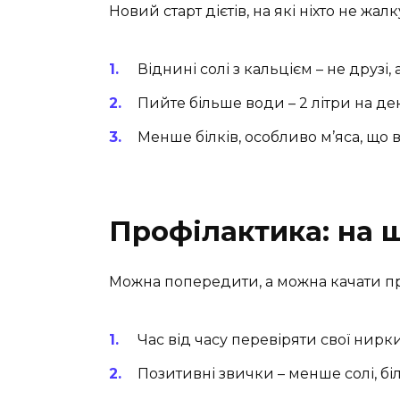
Новий старт дієтів, на які ніхто не жалк
Віднині солі з кальцієм – не друзі, 
Пийте більше води – 2 літри на де
Менше білків, особливо м’яса, що в
Профілактика: на 
Можна попередити, а можна качати пр
Час від часу перевіряти свої нирки
Позитивні звички – менше солі, бі