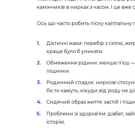
камінчиків в нирках з часом. І це вже
Ось що часто робить піску капітальну
Дієтичні жахи: перебір з сіллю, жир
краще було б уникати.
Обмеження рідини: менше п’єш — 
піщинки.
Родинний спадок: ниркові стосунк
Як то кажуть, нікуди від роду не д
Сидячий образ життя: застій і піщ
Проблеми зі здоров’ям: діабет, за
історію.