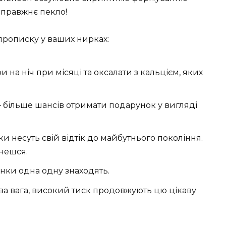
 справжнє пекло!
 прописку у ваших нирках:
и на ніч при місяці та оксалати з кальцієм, яких
більше шансів отримати подарунок у вигляді
и несуть свій відтік до майбутнього покоління.
інешся.
инки одна одну знаходять.
йва вага, високий тиск продовжують цю цікаву