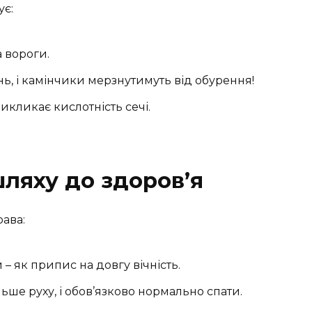
ує:
а вороги.
нь, і камінчики мерзнутимуть від обурення!
икликає кислотність сечі.
шляху до здоров’я
ава:
 – як припис на довгу вічність.
льше руху, і обов’язково нормально спати.