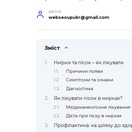
АВТОР
webseoupukr@gmail.com
Зміст
Нирки та пісок – як лікувати
Причини появи
Симптоми та ознаки
Діагностика
Як лікувати пісок в нирках?
Медикаментозне лікування
Дієта при піску в нирках
Профілактика: на шляху до здо