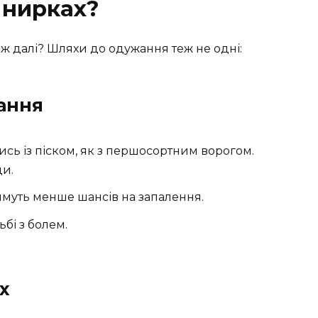
в нирках?
 ж далі? Шляхи до одужання теж не одні:
ання
сь із піском, як з першосортним ворогом.
ди.
муть менше шансів на запалення.
ьбі з болем.
х