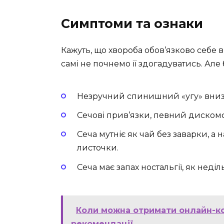
Симптоми та ознаки
Кажуть, що хвороба обов’язково себе в
самі не почнемо її здогадуватись. Але б
Незручний спинишний «угу» вниз
Сечові прив’язки, певний дискомф
Сеча мутніє як чай без заварки, а 
листочки.
Сеча має запах ностальгії, як неділ
Коли можна отримати онлайн-ко
рекомендації