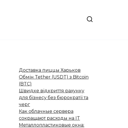
Доставка пиццы Харьков
Обмін Tether (USDT) з Bitcoin
(BTC)
Швидке відкриття рахунку
для бізнесу без бюрократії та
черг
Как облачные сервера
сокращают расходы на IT
Металлопластиковые окна: