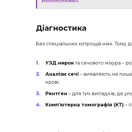
Діагностика
Без спеціальних хитрощів ніяк. Тому д
УЗД нирок
та сечового міхура – ро
Аналізи сечі
– виявляють не лише с
крові.
Рентген
– для тих випадків, де у
Комп’ютерна томографія (КТ)
– п