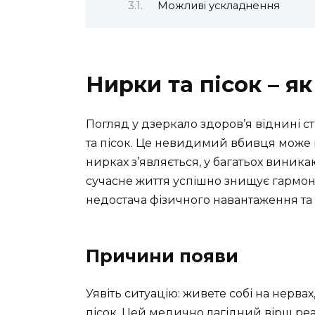
Можливі ускладнення
Нирки та пісок – як
Погляд у дзеркало здоров’я віднині 
та пісок. Це невидимий вбивця може п
нирках з’являється, у багатьох виника
сучасне життя успішно знищує гармоні
недостача фізичного навантаження та не
Причини появи
Уявіть ситуацію: живете собі на нервах,
пісок. Цей медично лагідний вірш р