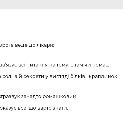
орога веде до лікаря:
зв’язує всі питання на тему: є там чи немає.
олі, а й секрети у вигляді білків і краплинок
льтразвук занадто ромашковий.
оказує все, що варто знати.