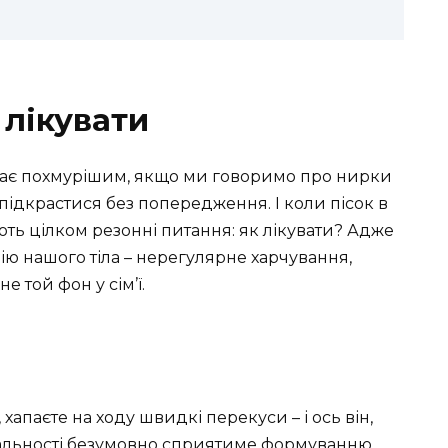
 лікувати
стає похмурішим, якщо ми говоримо про нирки
ідкрастися без попередження. І коли пісок в
ють цілком резонні питання: як лікувати? Адже
ю нашого тіла – нерегулярне харчування,
 той фон у сім’ї.
 хапаєте на ходу швидкі перекуси – і ось він,
еальності безумовно сприятиме формуванню