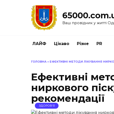
Перейти
до
65000.com.
вмісту
Ваш провідник у житті Од
ЛАЙФ
Цікаво
Різне
PR
ГОЛОВНА
»
ЕФЕКТИВНІ МЕТОДИ ЛІКУВАННЯ НИРКО
Ефективні мет
ниркового піск
рекомендації
ЗДОРОВ’Я