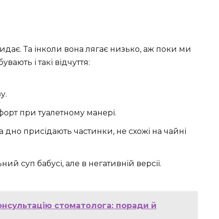
идає. Та інколи вона лягає низько, аж поки ми
увають і такі відчуття:
у.
орт при туалетному манері.
на дно присідають частинки, не схожі на чайні
ьний суп бабусі, але в негативній версії.
нсультацію стоматолога: поради й