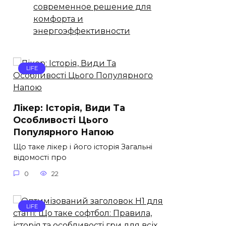
современное решение для
комфорта и
энергоэффективности
LIFE
Лікер: Історія, Види Та
Особливості Цього
Популярного Напою
Що таке лікер і його історія Загальні
відомості про
0
22
LIFE