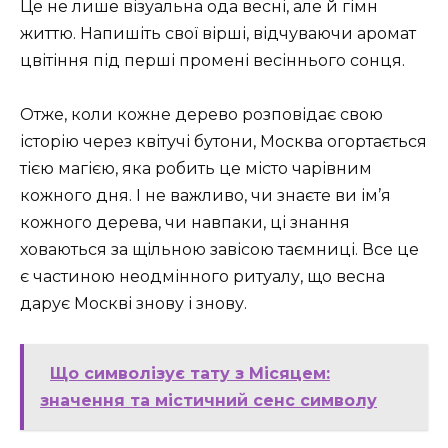
Це не лише візуальна ода весні, але й гімн
життю. Напишіть свої вірші, відчуваючи аромат
цвітіння під перші промені весіннього сонця.
Отже, коли кожне дерево розповідає свою
історію через квітучі бутони, Москва огортається
тією магією, яка робить це місто чарівним
кожного дня. І не важливо, чи знаєте ви ім’я
кожного дерева, чи навпаки, ці знання
ховаються за щільною завісою таємниці. Все це
є частиною неодмінного ритуалу, що весна
дарує Москві знову і знову.
Що символізує тату з Місяцем:
значення та містичний сенс символу