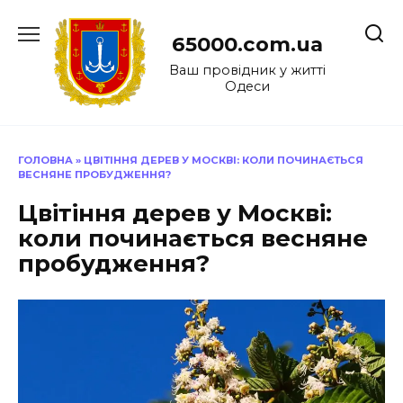
Перейти
до
65000.com.ua
вмісту
Ваш провідник у житті
Одеси
ГОЛОВНА
»
ЦВІТІННЯ ДЕРЕВ У МОСКВІ: КОЛИ ПОЧИНАЄТЬСЯ
ВЕСНЯНЕ ПРОБУДЖЕННЯ?
Цвітіння дерев у Москві:
коли починається весняне
пробудження?