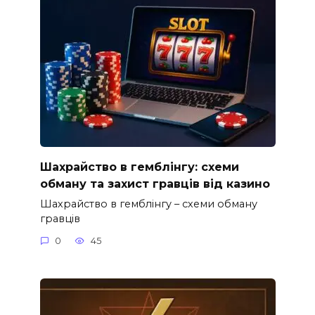
Шахрайство в гемблінгу: схеми
обману та захист гравців від казино
Шахрайство в гемблінгу – схеми обману
гравців
0
45