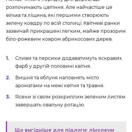
розпочинають цвітіння. Але найчастіше це
вільха та ліщина, які першими створюють
зелену ковдру по всій столиці. Квітневі ранки
зазвичай прикрашені легким, майже прозорим
біло-рожевим ковром абрикосових дерев.
Сливи та персики додаватимуть яскравих
фарб у другій половині квітня.
Вишня та яблуня наповнять місто
ароматами на межі квітня та травня.
Ясени зі своїм розкриллим зеленим листям
завершать овальну ротацію.
Що вигідніше для підлоги: лінолеум