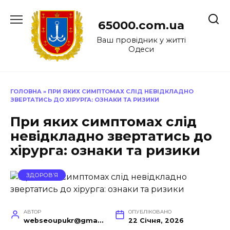
Перейти
до
65000.com.ua
вмісту
Ваш провідник у житті
Одеси
ГОЛОВНА
»
ПРИ ЯКИХ СИМПТОМАХ СЛІД НЕВІДКЛАДНО
ЗВЕРТАТИСЬ ДО ХІРУРГА: ОЗНАКИ ТА РИЗИКИ
При яких симптомах слід
невідкладно звертатись до
хірурга: ознаки та ризики
ЗДОРОВ’Я
АВТОР
ОПУБЛІКОВАНО
webseoupukr@gmail.com
22 Січня, 2026