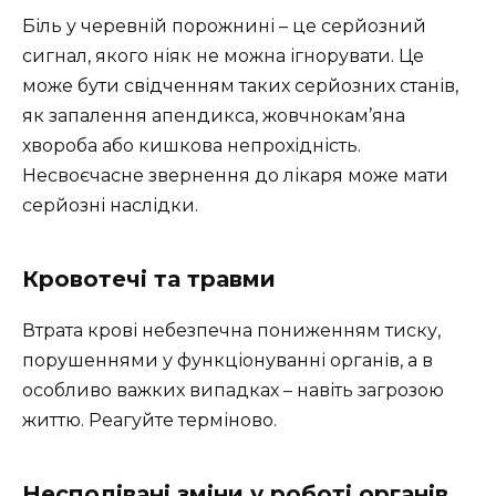
Біль у черевній порожнині – це серйозний
сигнал, якого ніяк не можна ігнорувати. Це
може бути свідченням таких серйозних станів,
як запалення апендикса, жовчнокам’яна
хвороба або кишкова непрохідність.
Несвоєчасне звернення до лікаря може мати
серйозні наслідки.
Кровотечі та травми
Втрата крові небезпечна пониженням тиску,
порушеннями у функціонуванні органів, а в
особливо важких випадках – навіть загрозою
життю. Реагуйте терміново.
Несподівані зміни у роботі органів