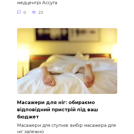
медцентрі Ассута
0
23
Масажери для ніг: обираємо
відповідний пристрій під ваш
бюджет
Масажери для ступнів: вибір масажера для
ніг залежно