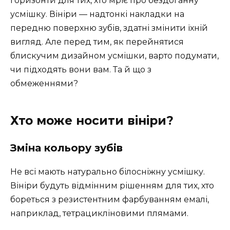
горизонти для тих, хто мріє про бездоганну
усмішку. Вініри — надтонкі накладки на
передню поверхню зубів, здатні змінити їхній
вигляд. Але перед тим, як перейнятися
блискучим дизайном усмішки, варто подумати,
чи підходять вони вам. Та й що з
обмеженнями?
Хто може носити вініри?
Зміна кольору зубів
Не всі мають натурально білосніжну усмішку.
Вініри будуть відмінним рішенням для тих, хто
бореться з резистентним фарбуванням емалі,
наприклад, тетрацикліновими плямами.