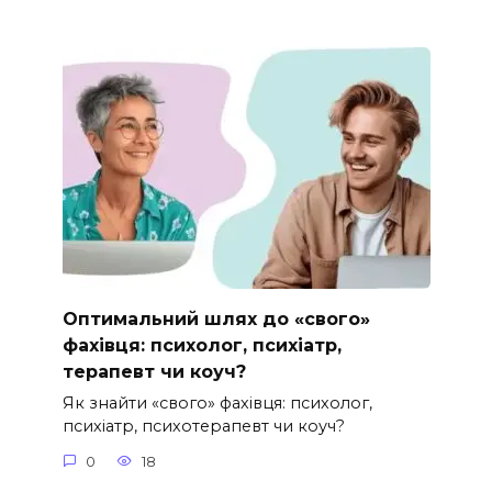
Оптимальний шлях до «свого»
фахівця: психолог, психіатр,
терапевт чи коуч?
Як знайти «свого» фахівця: психолог,
психіатр, психотерапевт чи коуч?
0
18