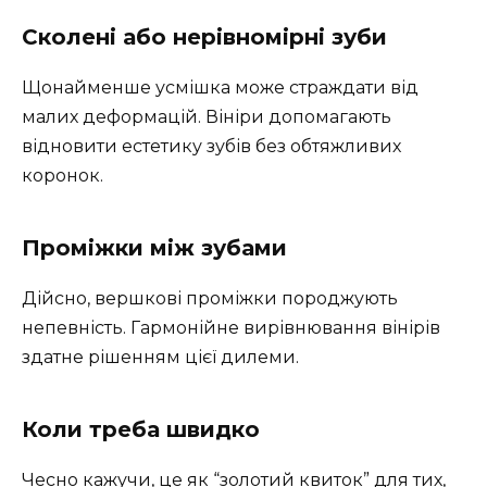
Сколені або нерівномірні зуби
Щонайменше усмішка може страждати від
малих деформацій. Вініри допомагають
відновити естетику зубів без обтяжливих
коронок.
Проміжки між зубами
Дійсно, вершкові проміжки породжують
непевність. Гармонійне вирівнювання вінірів
здатне рішенням цієї дилеми.
Коли треба швидко
Чесно кажучи, це як “золотий квиток” для тих,