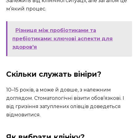
Залежить від клінічної ситуації, але загалом це
м’який процес.
Різниця між пробіотиками та
пребіотиками: ключові аспекти для
здоров'я
Скільки служать вініри?
10–15 років, а може й довше, з належним
доглядом. Стоматологічні візити обов’язкові. І
від гризіння затуплених олівців доведеться
відмовитися.
Як вибрати клініку?