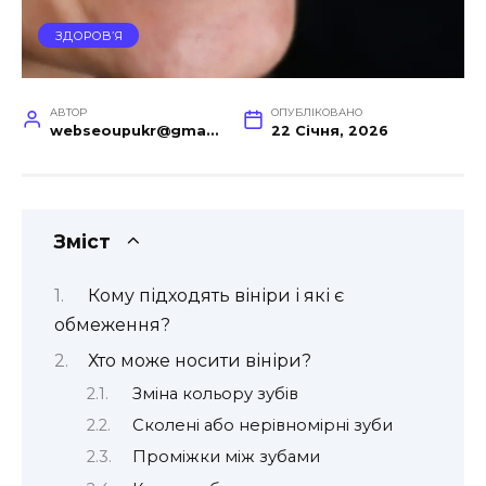
ЗДОРОВ’Я
АВТОР
ОПУБЛІКОВАНО
webseoupukr@gmail.com
22 Січня, 2026
Зміст
Кому підходять вініри і які є
обмеження?
Хто може носити вініри?
Зміна кольору зубів
Сколені або нерівномірні зуби
Проміжки між зубами