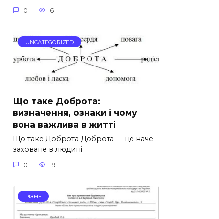
0
6
UNCATEGORIZED
Що таке Доброта:
визначення, ознаки і чому
вона важлива в житті
Що таке Доброта Доброта — це наче
заховане в людині
0
19
РІЗНЕ