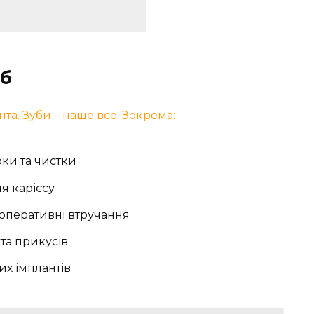
еб
нта. Зуби – наше все. Зокрема:
рки та чистки
я карієсу
і оперативні втручання
та прикусів
их імплантів