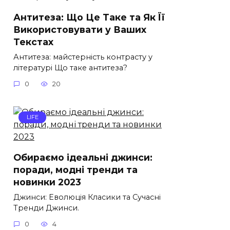
Антитеза: Що Це Таке та Як Її
Використовувати у Ваших
Текстах
Антитеза: майстерність контрасту у
літературі Що таке антитеза?
0
20
LIFE
Обираємо ідеальні джинси:
поради, модні тренди та
новинки 2023
Джинси: Еволюція Класики та Сучасні
Тренди Джинси.
0
4