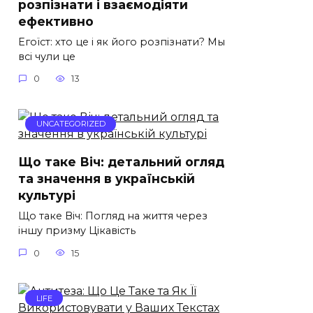
розпізнати і взаємодіяти
ефективно
Егоїст: хто це і як його розпізнати? Мы
всі чули це
0
13
UNCATEGORIZED
Що таке Віч: детальний огляд
та значення в українській
культурі
Що таке Віч: Погляд на життя через
іншу призму Цікавість
0
15
LIFE