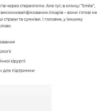
 через стереотипи. Але тут, в клініці “Smile”,
висококваліфікованих лікарів – вони готові не
 страхи та сумніви. І головне, у їхньому
слово.
лювання
логії
ної хірургії
ч для підтримки