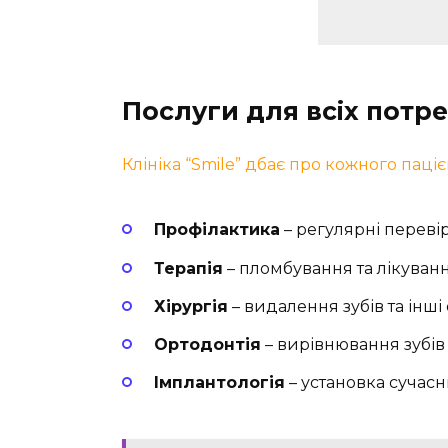
Послуги для всіх потр
Клініка “Smile” дбає про кожного паціє
Профілактика
– регулярні переві
Терапія
– пломбування та лікуванн
Хірургія
– видалення зубів та інш
Ортодонтія
– вирівнювання зубів 
Імплантологія
– установка сучасн