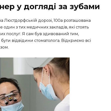
нер у догляді за зубами
на Люстдорфській дорозі, 100а розташована
це один з тих медичних закладів, які стоять
них послуг. Я сам був здивований тим,
бути відвідини стоматолога. Відкриємо всі
зом.