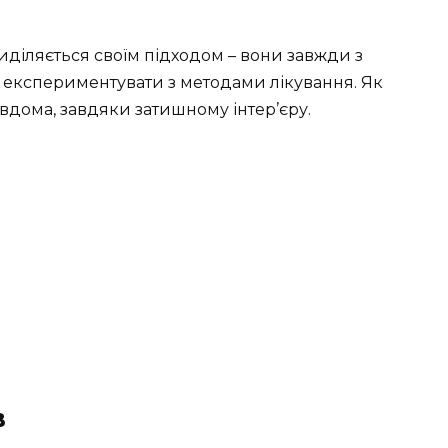
” виділяється своїм підходом – вони завжди з
ся експериментувати з методами лікування. Як
е вдома, завдяки затишному інтер’єру.
в