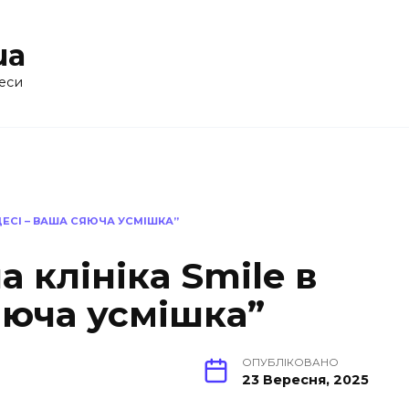
ua
еси
ДЕСІ – ВАША СЯЮЧА УСМІШКА”
а клініка Smile в
яюча усмішка”
ОПУБЛІКОВАНО
23 Вересня, 2025