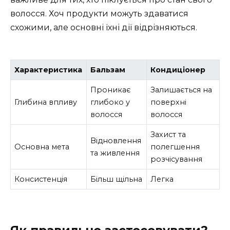
волосся. Хоч продукти можуть здаватися
схожими, але основні їхні дії відрізняються.
Характеристика
Бальзам
Кондиціонер
Проникає
Залишається на
Глибина впливу
глибоко у
поверхні
волосся
волосся
Захист та
Відновлення
Основна мета
полегшення
та живлення
розчісування
Консистенція
Більш щільна
Легка