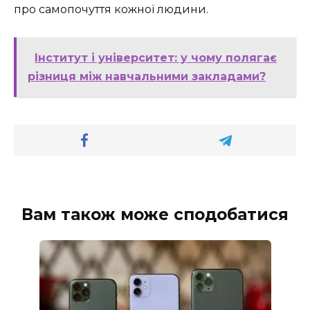
про самопочуття кожної людини.
Інститут і університет: у чому полягає
різниця між навчальними закладами?
Вам також може сподобатися