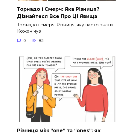
Торнадо і Смерч: Яка Різниця?
Дізнайтеся Все Про Ці Явища
Торнадо і смерч: Різниця, яку варто знати
Кожен чув
0
85
Різниця між “one” та “ones”: як