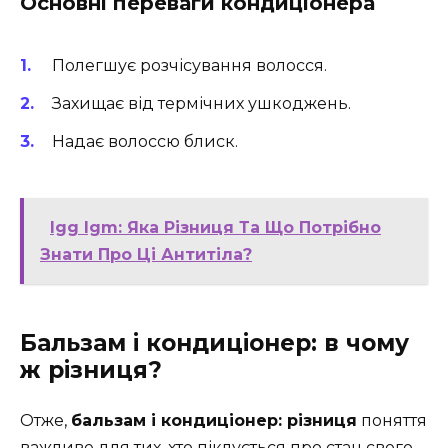
Основні переваги кондиціонера
Полегшує розчісування волосся.
Захищає від термічних ушкоджень.
Надає волоссю блиск.
Igg Igm: Яка Різниця Та Що Потрібно
Знати Про Ці Антитіла?
Бальзам і кондиціонер: в чому
ж різниця?
Отже,
бальзам і кондиціонер: різниця
поняття
важливе для тих, хто піклується про стан свого