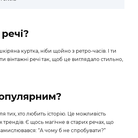
 речі?
кіряна куртка, ніби щойно з ретро-часів. І ти
ти вінтажні речі так, щоб це виглядало стильно,
популярним?
я тих, хто любить історію. Це можливість
трендів. Є щось магічне в старих речах, що
замислювався: “А чому б не спробувати?”