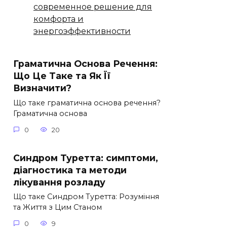
современное решение для
комфорта и
энергоэффективности
Граматична Основа Речення:
Що Це Таке та Як Її
Визначити?
Що таке граматична основа речення?
Граматична основа
0
20
Синдром Туретта: симптоми,
діагностика та методи
лікування розладу
Що таке Синдром Туретта: Розуміння
та Життя з Цим Станом
0
9