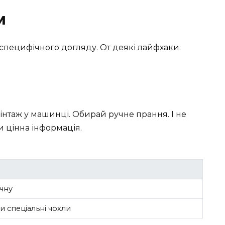
м
ь специфічного догляду. От деякі лайфхаки.
вінтаж у машинці. Обирай ручне прання. І не
и цінна інформація.
чну
 спеціальні чохли