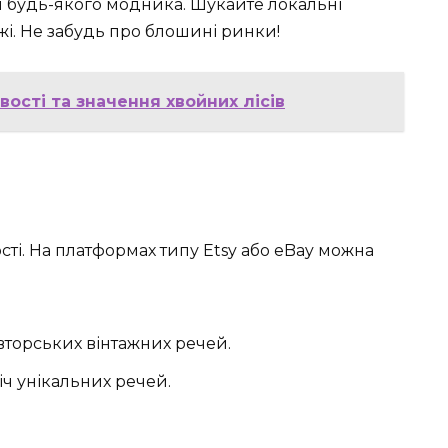
ля будь-якого модника. Шукайте локальні
ажі. Не забудь про блошині ринки!
ості та значення хвойних лісів
ті. На платформах типу Etsy або eBay можна
вторських вінтажних речей.
іч унікальних речей.