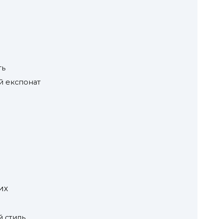
ть
й експонат
их
й стиль