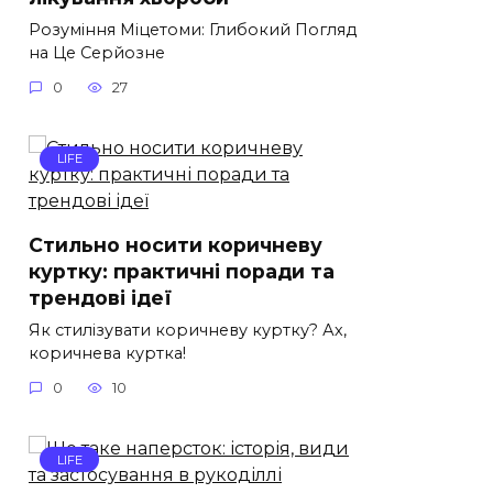
Розуміння Міцетоми: Глибокий Погляд
на Це Серйозне
0
27
LIFE
Стильно носити коричневу
куртку: практичні поради та
трендові ідеї
Як стилізувати коричневу куртку? Ах,
коричнева куртка!
0
10
LIFE