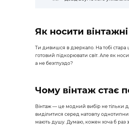
Як носити вінтажні
Ти дивишся в дзеркало. На тобі стара ш
готовий підкорювати світ. Але як носи
а не безглуздо?
Чому вінтаж стає 
Вінтаж — це модний вибір не тільки дл
виділитися серед натовпу однотипних 
мають душу. Думаю, кожен хоча б раз 