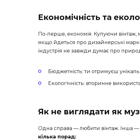
Економічність та еколо
По-перше, економія. Купуючи вінтаж,
якщо йдеться про дизайнерські марки
індустрія не завжди думає про природ
Бюджетність: ти отримуєш унікальні
Екологічність: вторинне використ
Як не виглядати як му
Одна справа — любити вінтаж. Інша —
кілька порад: