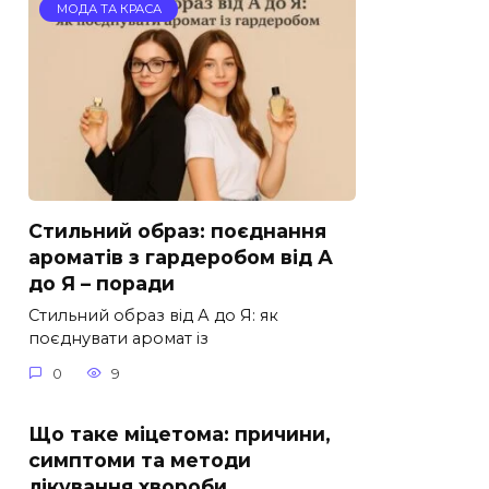
МОДА ТА КРАСА
Стильний образ: поєднання
ароматів з гардеробом від А
до Я – поради
Стильний образ від А до Я: як
поєднувати аромат із
0
9
Що таке міцетома: причини,
симптоми та методи
лікування хвороби