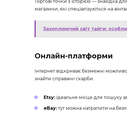
Торгові точки з історією — знахідка д
магазини, які спеціалізуються на вінт
Захоплюючий світ тайги: особлив
Онлайн-платформи
Інтернет відкриває безмежні можливос
знайти справжні скарби.
Etsy:
ідеальне місце для пошуку а
eBay:
тут можна натрапити на безл