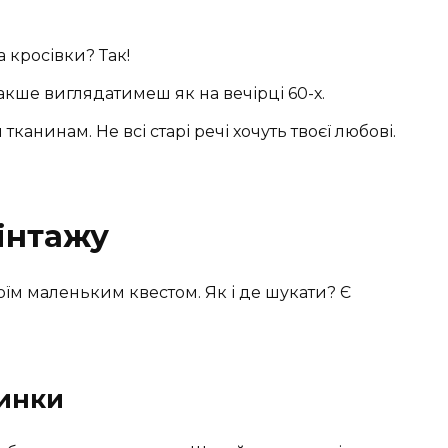
 кросівки? Так!
акше виглядатимеш як на вечірці 60-х.
анинам. Не всі старі речі хочуть твоєї любові.
вінтажу
оїм маленьким квестом. Як і де шукати? Є
ринки