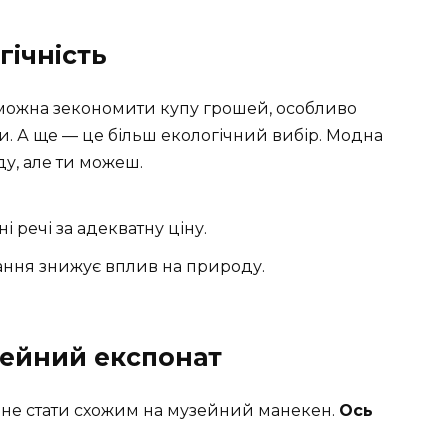
гічність
 можна зекономити купу грошей, особливо
. А ще — це більш екологічний вибір. Модна
у, але ти можеш.
 речі за адекватну ціну.
ання знижує вплив на природу.
зейний експонат
 не стати схожим на музейний манекен.
Ось