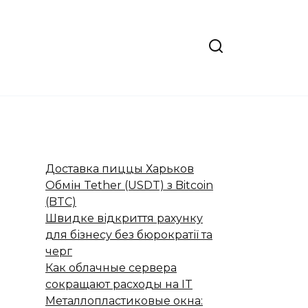
Доставка пиццы Харьков
Обмін Tether (USDT) з Bitcoin
(BTC)
Швидке відкриття рахунку
для бізнесу без бюрократії та
черг
Как облачные сервера
сокращают расходы на IT
Металлопластиковые окна: