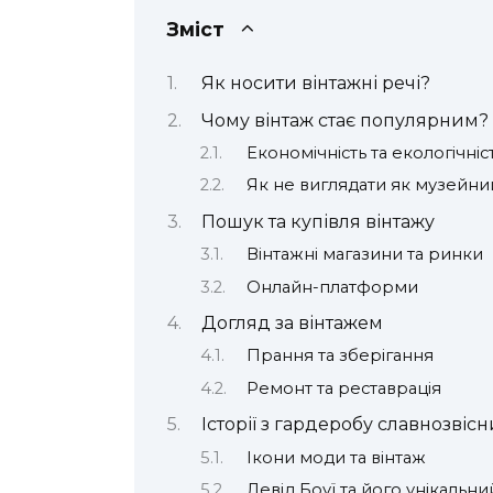
Зміст
Як носити вінтажні речі?
Чому вінтаж стає популярним?
Економічність та екологічніс
Як не виглядати як музейни
Пошук та купівля вінтажу
Вінтажні магазини та ринки
Онлайн-платформи
Догляд за вінтажем
Прання та зберігання
Ремонт та реставрація
Історії з гардеробу славнозвісн
Ікони моди та вінтаж
Девід Боуї та його унікальни