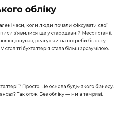
ького обліку
далекі часи, коли люди почали фіксувати свої
аписи з’явилися ще у стародавній Месопотамії.
волюціонував, реагуючи на потреби бізнесу.
 столітті бухгалтерія стала більш зрозумілою.
алтерії? Просто. Це основа будь-якого бізнесу.
нсах? Так отож. Без обліку — ми в темряві.