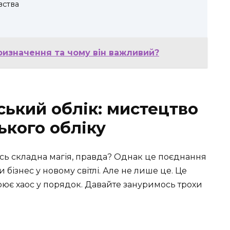
вства
призначення та чому він важливий?
ський облік: мистецтво
ського обліку
ась складна магія, правда? Однак це поєднання
 бізнес у новому світлі. Але не лише це. Це
орює хаос у порядок. Давайте зануримось трохи