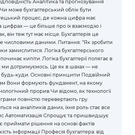
ідповідність Аналітика та прогнозування
 Чи може бухгалтерський облік бути
истецький процес, де кожна цифра має
 цифрах — це більше про їх взаємодію і
к, він теж тут має місце. Бухгалтерія це
те числовими даними. Питання: “Як зробити
зки замислитися. Логіка бухгалтерського
 починає кипіти. Логіка бухгалтерії полягає в
их ми дотримуємось. Це як в шахах — не
ю будь-куди. Основні принципи Подвійний
изм Вони формують фундамент, на якому
хнологічний прорив Чи відомо, як технології
ограми повністю перевертають гру.
ся на аналітиків даних, їхня роль стає все
пис Автоматизація Спрощує та пришвидшує
 приймати рішення на основі фактів
кість інформації Професія бухгалтера: від