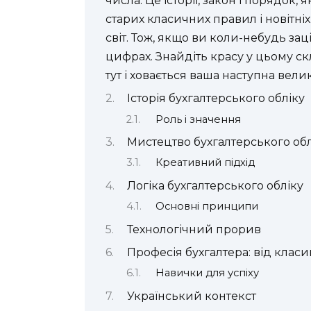
числа. Це історії, закон і порядок,
старих класичних правил і новітніх
світ. Тож, якщо ви коли-небудь зац
цифрах. Знайдіть красу у цьому ск
тут і ховається ваша наступна вели
Історія бухгалтерського обліку
Роль і значення
Мистецтво бухгалтерського обл
Креативний підхід
Логіка бухгалтерського обліку
Основні принципи
Технологічний прорив
Професія бухгалтера: від класи
Навички для успіху
Український контекст