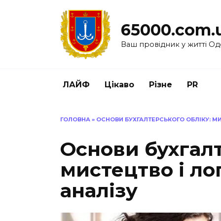
Перейти
до
65000.com.
вмісту
Ваш провідник у житті Од
ЛАЙФ
Цікаво
Різне
PR
ГОЛОВНА
»
ОСНОВИ БУХГАЛТЕРСЬКОГО ОБЛІКУ: МИ
Основи бухгалт
мистецтво і ло
аналізу