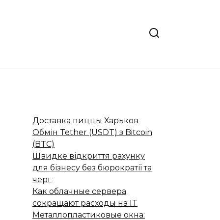
Доставка пиццы Харьков
Обмін Tether (USDT) з Bitcoin
(BTC)
Швидке відкриття рахунку
для бізнесу без бюрократії та
черг
Как облачные сервера
сокращают расходы на IT
Металлопластиковые окна: