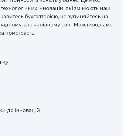
 який приносить ясність у бізнес. Це мікс
 технологічних інновацій, які змінюють наш
ікавитесь бухгалтерією, не зупиняйтесь на
ладному, але чарівному світі. Можливо, саме
ка пристрасть.
іку
ки до інновацій