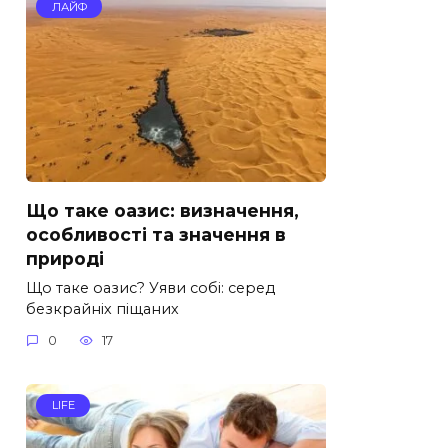
ЛАЙФ
Що таке оазис: визначення,
особливості та значення в
природі
Що таке оазис? Уяви собі: серед
безкрайніх піщаних
0
17
LIFE