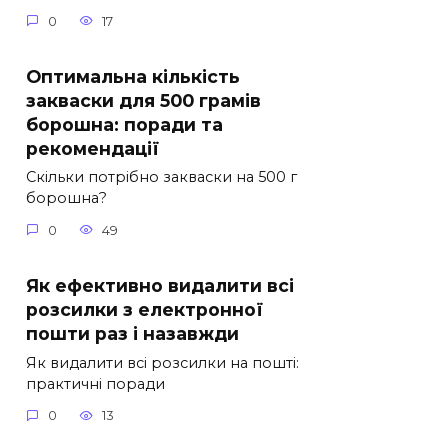
0
17
Оптимальна кількість
закваски для 500 грамів
борошна: поради та
рекомендації
Скільки потрібно закваски на 500 г
борошна?
0
49
Як ефективно видалити всі
розсилки з електронної
пошти раз і назавжди
Як видалити всі розсилки на пошті:
практичні поради
0
13