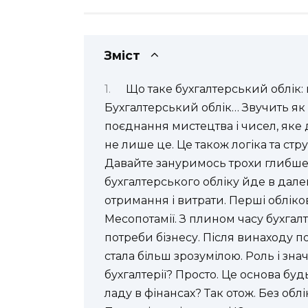
Зміст
Що таке бухгалтерський облік: 
Бухгалтерський облік… Звучить як
поєднання мистецтва і чисел, яке д
не лише це. Це також логіка та стр
Давайте зануримось трохи глибше. 
бухгалтерського обліку йде в дале
отримання і витрати. Перші обліко
Месопотамії. З плином часу бухга
потреби бізнесу. Після винаходу по
стала більш зрозумілою. Роль і зн
бухгалтерії? Просто. Це основа буд
ладу в фінансах? Так отож. Без обл