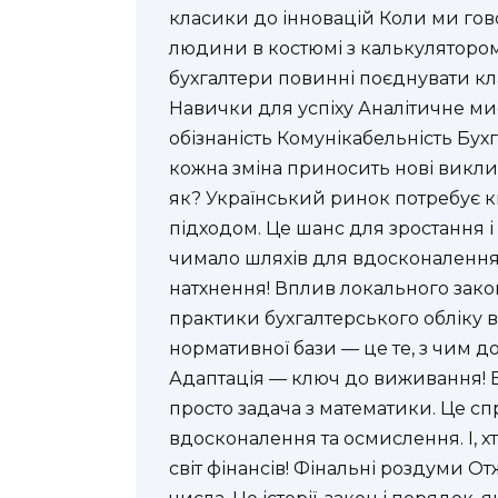
класики до інновацій Коли ми гово
людини в костюмі з калькулятором.
бухгалтери повинні поєднувати кла
Навички для успіху Аналітичне мис
обізнаність Комунікабельність Бухг
кожна зміна приносить нові виклик
як? Український ринок потребує к
підходом. Це шанс для зростання і
чимало шляхів для вдосконалення
натхнення! Вплив локального зако
практики бухгалтерського обліку в 
нормативної бази — це те, з чим 
Адаптація — ключ до виживання! Б
просто задача з математики. Це сп
вдосконалення та осмислення. І, х
світ фінансів! Фінальні роздуми О