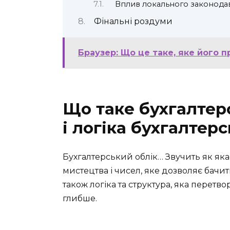
Вплив локального законода
Фінальні роздуми
Браузер: Що це таке, яке його 
Що таке бухгалтер
і логіка бухгалтер
Бухгалтерський облік… Звучить як як
мистецтва і чисел, яке дозволяє бачити
також логіка та структура, яка перетв
глибше.