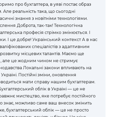
римо про бухгалтера, в уяві постає образ
 Але реальність така, що сьогодні
сичні знання з новітніми технологіями.
лення Доброта, так-так! Технологічна
алтерська професія стрімко змінюється. І
и. І це добре! Український контекст А в нас
валіфікованих спеціалістів з адаптивним
 розвитку місцевих талантів. Маємо ще
, але це жодним чином не стримує
нодавства Локальні закони впливають на
Україні. Постійні зміни, оновлення
доводиться мати справу нашим бухгалтерам.
ухгалтерський облік в Україні — це не
равжнє мистецтво, яке потребує постійного
то знає, можливо саме ваш внесок змінить
тже, бухгалтерський облік — це не просто