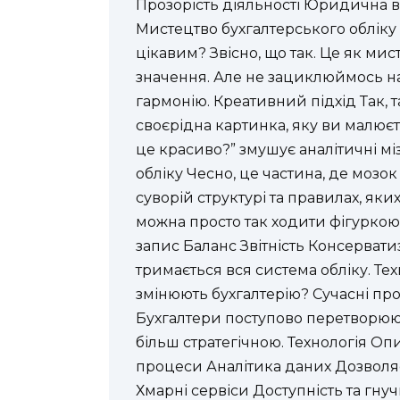
Прозорість діяльності Юридична в
Мистецтво бухгалтерського обліку
цікавим? Звісно, що так. Це як м
значення. Але не зациклюймось на
гармонію. Креативний підхід Так, та
своєрідна картинка, яку ви малює
це красиво?” змушує аналітичні мі
обліку Чесно, це частина, де мозок
суворій структурі та правилах, як
можна просто так ходити фігурко
запис Баланс Звітність Консерват
тримається вся система обліку. Те
змінюють бухгалтерію? Сучасні пр
Бухгалтери поступово перетворюють
більш стратегічною. Технологія О
процеси Аналітика даних Дозволяє
Хмарні сервіси Доступність та гнуч