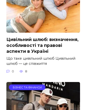
Цивільний шлюб: визначення,
особливості та правові
аспекти в Україні
Що таке цивільний шлюб Цивільний
шлюб — це співжиття
0
8
БІЗНЕС ТА ФІНАНСИ