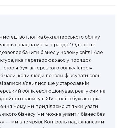
мистецтво і логіка бухгалтерського обліку
 якась складна магія, правда? Однак це
озволяє бачити бізнес у новому світлі. Але
уктура, яка перетворює хаос у порядок.
Історія бухгалтерського обліку Історія
кі часи, коли люди почали фіксувати свої
ві записи з’явилися ще у стародавній
лтерський облік еволюціонував, реагуючи на
двійного запису в XIV столітті бухгалтерія
ачення Чому ми приділяємо стільки уваги
ь-якого бізнесу. Чи можна уявити бізнес без
іку — ми в темряві. Контроль над фінансами