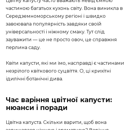
Цвітну капусту часто вважають невід’ємною
частиною багатьох кухонь світу. Вона виникла в
Середземноморському регіоні і швидко
завоювала популярність завдяки своїй
універсальності і ніжному смаку. Тут слід
зауважити — це не просто овоч, це справжня
перлина саду.
Квіти капусти, які ми їмо, насправді є частинами
незрілого квіткового суцвіття. О, ці крихітні
ідилічні ботанічні дива.
Час варіння цвітної капусти:
нюанси і поради
Цвітна капуста. Скільки варити, щоб вона