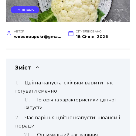
КУЛІНАРІЯ
АВТОР
ОПУБЛІКОВАНО
webseoupukr@gmail.com
18 Січня, 2026
Зміст
Цвітна капуста: скільки варити і як
готувати смачно
Історія та характеристики цвітної
капусти
Час варіння цвітної капусти: нюанси і
поради
Оптимальний час варіння