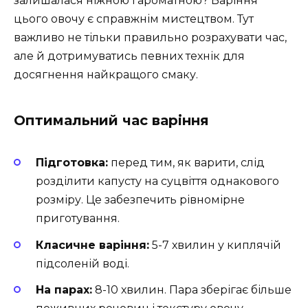
залишалася ніжною і ароматною? Варіння
цього овочу є справжнім мистецтвом. Тут
важливо не тільки правильно розрахувати час,
але й дотримуватись певних технік для
досягнення найкращого смаку.
Оптимальний час варіння
Підготовка:
перед тим, як варити, слід
розділити капусту на суцвіття однакового
розміру. Це забезпечить рівномірне
приготування.
Класичне варіння:
5-7 хвилин у киплячій
підсоленій воді.
На парах:
8-10 хвилин. Пара зберігає більше