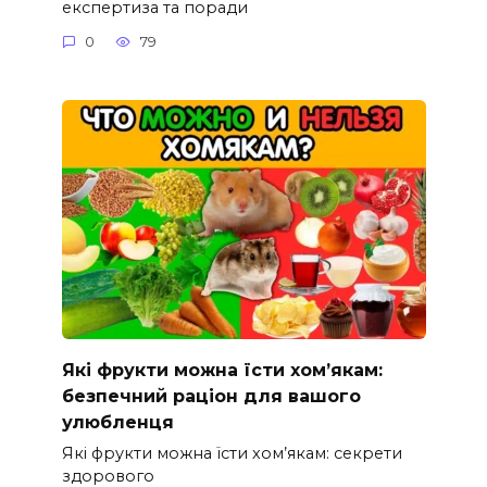
експертиза та поради
0
79
Які фрукти можна їсти хом’якам:
безпечний раціон для вашого
улюбленця
Які фрукти можна їсти хом’якам: секрети
здорового