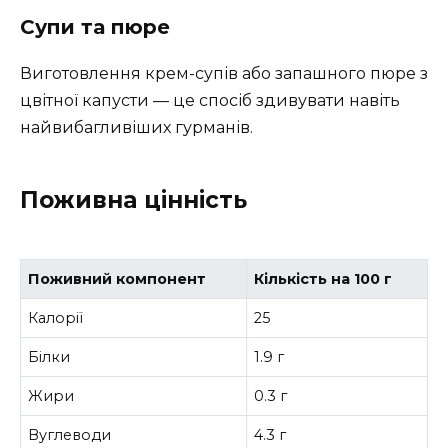
Супи та пюре
Виготовлення крем-супів або запашного пюре з
цвітної капусти — це спосіб здивувати навіть
найвибагливіших гурманів.
Поживна цінність
Поживний компонент
Кількість на 100 г
Калорії
25
Білки
1.9 г
Жири
0.3 г
Вуглеводи
4.3 г