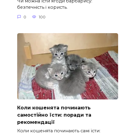
Чи можна їсти ягоди барбарису:
безпечність і користь.
0
100
Коли кошенята починають
самостійно їсти: поради та
рекомендації
Коли кошенята починають самі їсти: