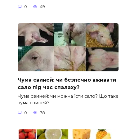
0
49
Чума свиней: чи безпечно вживати
сало під час спалаху?
Чума свиней: чи можна їсти сало? Що таке
чума свиней?
0
78