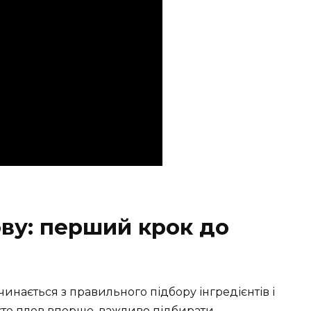
ву: перший крок до
инається з правильного підбору інгредієнтів і
уєте плов вперше, важливо підбирати