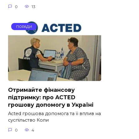
0
13
ПОРАДИ
Отримайте фінансову
підтримку: про ACTED
грошову допомогу в Україні
Acted грошова допомога та її вплив на
суспільство Коли
0
4