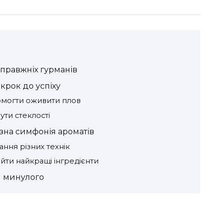
справжніх гурманів
крок до успіху
помогти оживити плов
ути стеклості
озна симфонія ароматів
ння різних технік
айти найкращі інгредієнти
м минулого