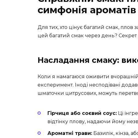
симфонія ароматів
Для тих, хто цінує багатий смак, плов
цей багатий смак через день? Секрет 
Насладання смаку: вик
Коли я намагаюся оживити вчорашній 
експеримент. Іноді несподівані додава
шматочки цитрусових, можуть перетво
Гірчиця або соєвий соус:
Ці інгр
відтінку плову, надаючи йому не
Ароматні трави:
Базилік, кінза, а