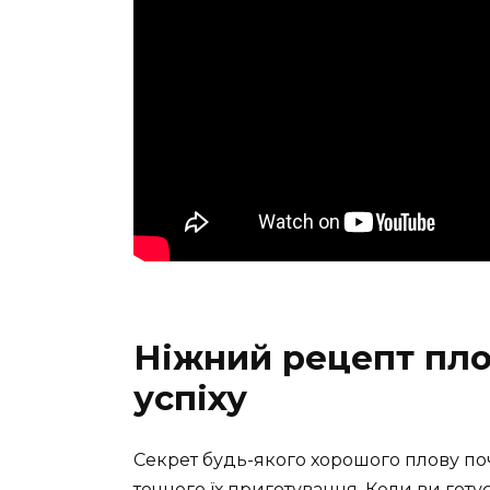
Ніжний рецепт пло
успіху
Секрет будь-якого хорошого плову поч
точного їх приготування. Коли ви гот