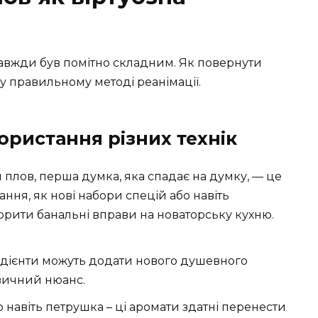
 завжди був помітно складним. Як повернути
у правильному методі реанімації.
ористання різних технік
плов, перша думка, яка спадає на думку, — це
ння, як нові набори спецій або навіть
рити банальні вправи на новаторську кухню.
едієнти можуть додати нового душевного
звичний нюанс.
бо навіть петрушка – ці аромати здатні перенести