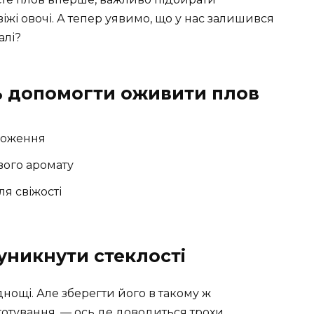
віжі овочі. А тепер уявимо, що у нас залишився
алі?
ть допомогти оживити плов
ложення
ового аромату
ля свіжості
 уникнути стеклості
днощі. Але зберегти його в такому ж
иготування, — ось де доводиться трохи