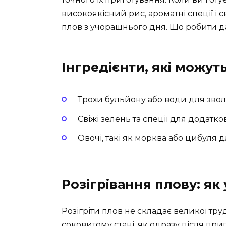
високоякісний рис, ароматні спеції і с
плов з учорашнього дня. Що робити д
Інгредієнти, які можу
Трохи бульйону або води для зво
Свіжі зелень та спеції для додатк
Овочі, такі як морква або цибуля д
Розігрівання плову: як
Розігріти плов не складає великої тру
соковитому стані, як одразу після пр