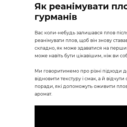
Як реанімувати пло
гурманів
Вас коли-небудь залишався плов після
реанімувати плов, щоб він знову став
складно, як може здаватися на перший
може навіть бути цікавішим, ніж ви со
Ми говоритимемо про різні підходи д
відновити текстуру і смак, а й відчути
поради, які допоможуть оживити плов
аромат.