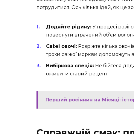
потрудитися. Ось кілька ідей, як це з
Додайте рідину:
У процесі розіг
повернути втрачений об’єм вологи
Свіжі овочі:
Розріжте кілька овочі
трохи свіжої моркви допоможуть в
Вибіркова спеція:
Не бійтеся дод
оживити старий рецепт.
Перший росіянин на Місяці: іст
Справжній смак: пл