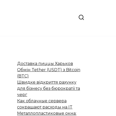
Доставка пиццы Харьков
Обмін Tether (USDT) з Bitcoin
(BTC)
Швидке відкриття рахунку
для бізнесу без бюрократії та
черг
Как облачные сервера
сокращают расходы на IT
Металлопластиковые окна: