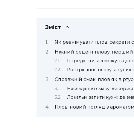
Зміст
Як реанімувати плов: секрети 
Ніжний рецепт плову: перший 
Інгредієнти, які можуть до
Розігрівання плову: як уникн
Справжній смак: плов як вірту
Насладання смаку: використа
Локальні запити кухні: де зн
Плов: новий погляд з аромато