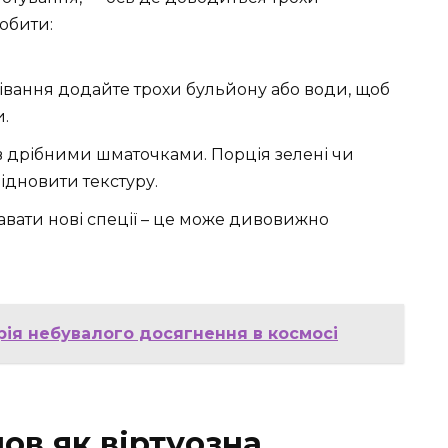
робити:
рівання додайте трохи бульйону або води, щоб
.
в дрібними шматочками. Порція зелені чи
ідновити текстуру.
авати нові спеції – це може дивовижно
орія небувалого досягнення в космосі
ов як віртуозна