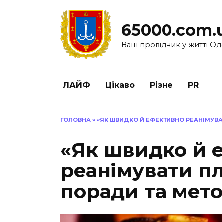
Перейти
до
65000.com.
вмісту
Ваш провідник у житті Од
ЛАЙФ
Цікаво
Різне
PR
ГОЛОВНА
»
«ЯК ШВИДКО Й ЕФЕКТИВНО РЕАНІМУВА
«Як швидко й 
реанімувати пл
поради та мет