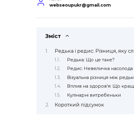
webseoupukr@gmail.com
Зміст
Редька і редис: Різниця, яку сл
Редька: Що це таке?
Редис: Невеличка насолода
Візуальна різниця між редь
Вплив на здоров’я: Що кра
Кулінарні витребеньки
Короткий підсумок