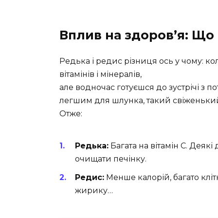
Вплив на здоров’я: Що
Редька і редис різниця ось у чому: ко
вітамінів і мінералів,
але водночас готуєшся до зустрічі з 
легшим для шлунка, такий свіженьки
Отже:
Редька:
Багата на вітамін С. Деяк
очищати печінку.
Редис:
Менше калорій, багато кліт
жирику…