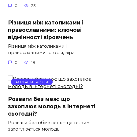
0
23
Різниця між католиками і
православними: ключові
відмінності віровчень
Різниця між католиками і
православними: історія, віра
0
18
РОЗВАГИ ТА ХОБІ
Розваги без меж: що
захоплює молодь в інтернеті
сьогодні?
Розваги без обмежень – це те, чим
захоплюється молодь