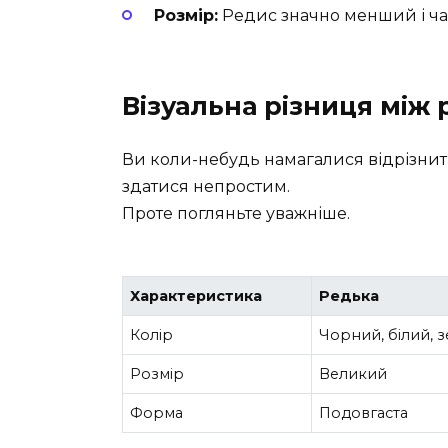
Розмір:
Редис значно менший і ча
Візуальна різниця між
Ви коли-небудь намагалися відрізнит
здатися непростим.
Проте погляньте уважніше.
Характеристика
Редька
Колір
Чорний, білий, 
Розмір
Великий
Форма
Подовгаста