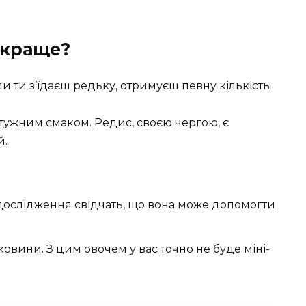
 краще?
ли ти з’їдаєш редьку, отримуєш певну кількість
потужним смаком. Редис, своєю чергою, є
й.
і дослідження свідчать, що вона може допомогти
ковини. З цим овочем у вас точно не буде міні-