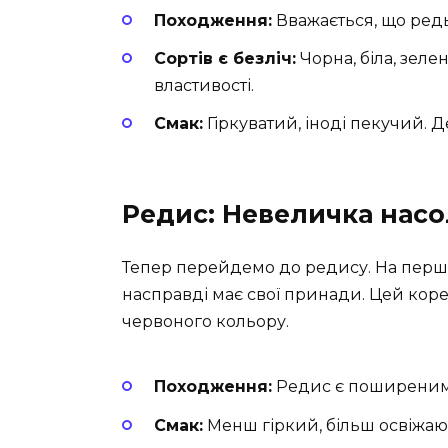
Походження:
Вважається, що редь
Сортів є безліч:
Чорна, біла, зеле
властивості.
Смак:
Гіркуватий, іноді пекучий. 
Редис: Невеличка нас
Тепер перейдемо до редису. На перши
насправді має свої принади. Цей коре
червоного кольору.
Походження:
Редис є поширеним 
Смак:
Менш гіркий, більш освіжаюч