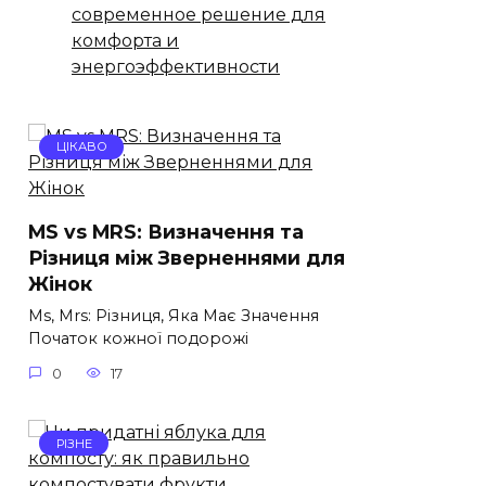
современное решение для
комфорта и
энергоэффективности
ЦІКАВО
MS vs MRS: Визначення та
Різниця між Зверненнями для
Жінок
Ms, Mrs: Різниця, Яка Має Значення
Початок кожної подорожі
0
17
РІЗНЕ