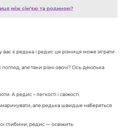
ниця між сім'єю та родиною?
 у вас є редька і редис ця різниця може зіграти
погляд, але таки різні овочі? Ось декілька
и. А редис – легкості і свіжості.
амаринувати, але редька швидше набереться
ої глибини, редис — освіжить