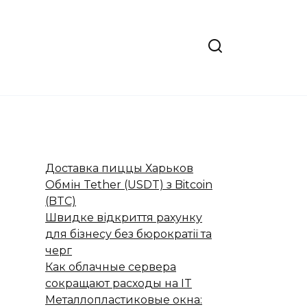
Доставка пиццы Харьков
Обмін Tether (USDT) з Bitcoin
(BTC)
Швидке відкриття рахунку
для бізнесу без бюрократії та
черг
Как облачные сервера
сокращают расходы на IT
Металлопластиковые окна: