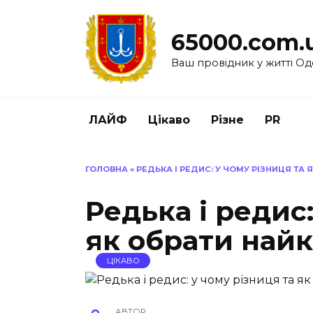
Перейти
до
65000.com.
вмісту
Ваш провідник у житті Од
ЛАЙФ
Цікаво
Різне
PR
ГОЛОВНА
»
РЕДЬКА І РЕДИС: У ЧОМУ РІЗНИЦЯ ТА
Редька і редис:
як обрати най
ЦІКАВО
АВТОР