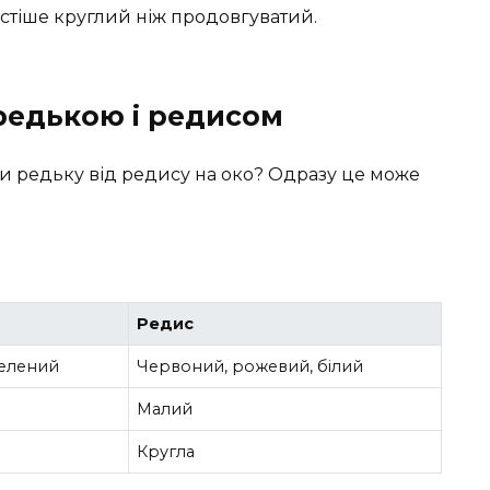
стіше круглий ніж продовгуватий.
 редькою і редисом
и редьку від редису на око? Одразу це може
Редис
зелений
Червоний, рожевий, білий
Малий
Кругла