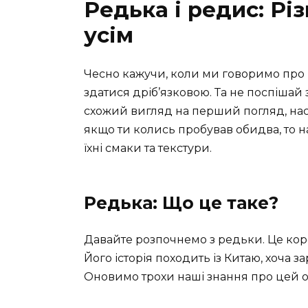
Редька і редис: Різ
усім
Чесно кажучи, коли ми говоримо про 
здатися дріб’язковою. Та не поспішай 
схожий вигляд на перший погляд, насп
якщо ти колись пробував обидва, то н
їхні смаки та текстури.
Редька: Що це таке?
Давайте розпочнемо з редьки. Це кор
Його історія походить із Китаю, хоча з
Оновимо трохи наші знання про цей о