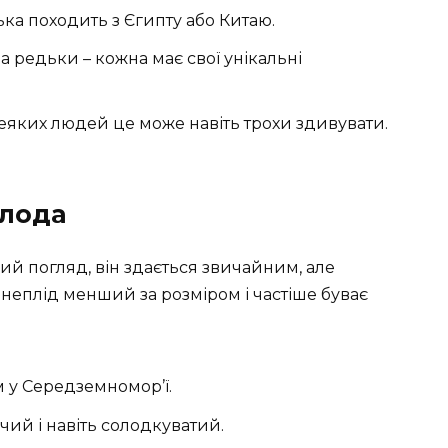
ка походить з Єгипту або Китаю.
на редьки – кожна має свої унікальні
Деяких людей це може навіть трохи здивувати.
олода
й погляд, він здається звичайним, але
неплід менший за розміром і частіше буває
у Середземномор’ї.
ий і навіть солодкуватий.