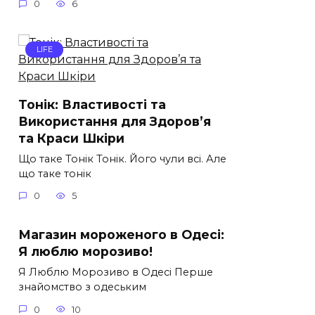
0
6
LIFE
Тонік: Властивості та
Використання для Здоров’я
та Краси Шкіри
Що таке Тонік Тонік. Його чули всі. Але
що таке тонік
0
5
Магазин мороженого в Одесі:
Я люблю морозиво!
Я Люблю Морозиво в Одесі Перше
знайомство з одеським
0
10