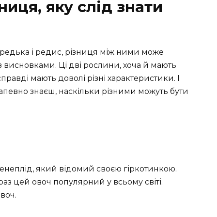
ниця, яку слід знати
редька і редис, різниця між ними може
з висновками. Ці дві рослини, хоча й мають
равді мають доволі різні характеристики. І
апевно знаєш, наскільки різними можуть бути
енеплід, який відомий своєю гіркотинкою.
араз цей овоч популярний у всьому світі.
воч.