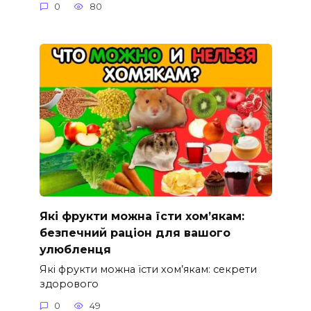
0
80
Які фрукти можна їсти хом’якам:
безпечний раціон для вашого
улюбленця
Які фрукти можна їсти хом’якам: секрети
здорового
0
49