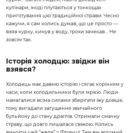
кулінари, іноді плутаються у тонкощах
приготування цієї традиційної страви. Чесно
кажучи, я сам колись думав, що це просто —
взяв курку, кинув у воду, трохи зачекав… Не
зовсім так.
Історія холодцю: звідки він
взявся?
Холодець має давню історію і сягає корінням у
часи, коли холодильники були мрією. Люди
намагалися всіма силами зберігати їжу довше,
тому вигадали загущення звичайного
бульйону до стану драглів. Отримали смачну
страву, що довго лишалася свіжою. Колись
виноїли цей “желе” у Франції. Там він відомий