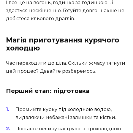
І все це на вогонь, годинка за годинкою… і
здається нескінченно. Готуйте довго, інакше не
доб’єтеся кльового драглів.
Магія приготування курячого
холодцю
Час переходити до діла. Скільки ж часу тягнути
цей процес? Давайте розберемось.
Перший етап: підготовка
Промийте курку під холодною водою,
видаляючи небажані залишки та кістки.
Поставте велику каструлю з прохолодною