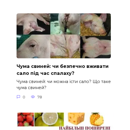
Чума свиней: чи безпечно вживати
сало під час спалаху?
Чума свиней: чи можна їсти сало? Що таке
чума свиней?
0
78