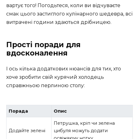
вартує того! Погодьтеся, коли ви відчуваєте
смак цього застиглого кулінарного шедевра, всі
витрачені години здаються дрібницею.
Прості поради для
вдосконалення
І ось кілька додаткових нюансів для тих, хто
хоче зробити свій курячий холодець
справжньою перлиною столу:
Порада
Опис
Петрушка, кріп чи зелена
Додайте зелені
цибуля можуть додати
освіжаючу нотку