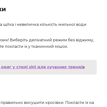
ки
а щітка і невеличка кількість мильної води
изик! Виберіть делікатний режим без віджиму,
ьте покласти їх у тканинний мішок.
 одяг у стилі хіпі для сучасних трендів
о правильно висушити кросівки. Покласти їх на