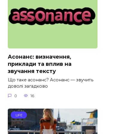
Асонанс: визначення,
приклади та вплив на
звучання тексту
Що таке асонанс? Асонанс — звучить
доволі загадково
0
16
LIFE