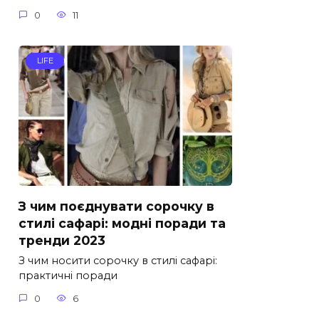
0
11
LIFE
З чим поєднувати сорочку в
стилі сафарі: модні поради та
тренди 2023
З чим носити сорочку в стилі сафарі:
практичні поради
0
6