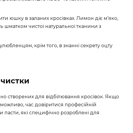
ити юшку в заланих кросівках. Лимон діє м’яко,
ть шматком чистої натуральної тканини з
юбленцям, крім того, в знанні секрету оцту
 чистки
льно створених для відбілювання кросівок. Якщо
 можливо, час довіритися професійній
чи пасти, які специфічно розроблені для