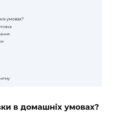
ніх умовах?
отовка
вання
ки
ритму
вки в домашніх умовах?