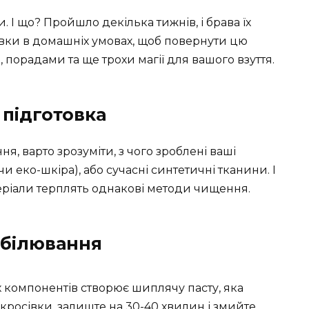
и. І що? Пройшло декілька тижнів, і брава їх
сівки в домашніх умовах, щоб повернути цю
 порадами та ще трохи магії для вашого взуття.
 підготовка
я, варто зрозуміти, з чого зроблені ваші
чи еко-шкіра), або сучасні синтетичні тканини. І
теріали терплять однакові методи чищення.
дбілювання
 компонентів створює шиплячу пасту, яка
на кросівки, залиште на 30-40 хвилин і змийте