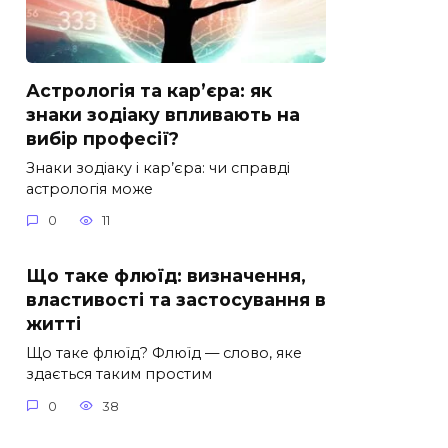
Астрологія та кар’єра: як
знаки зодіаку впливають на
вибір професії?
Знаки зодіаку і кар’єра: чи справді
астрологія може
0
11
Що таке флюїд: визначення,
властивості та застосування в
житті
Що таке флюїд? Флюїд — слово, яке
здається таким простим
0
38