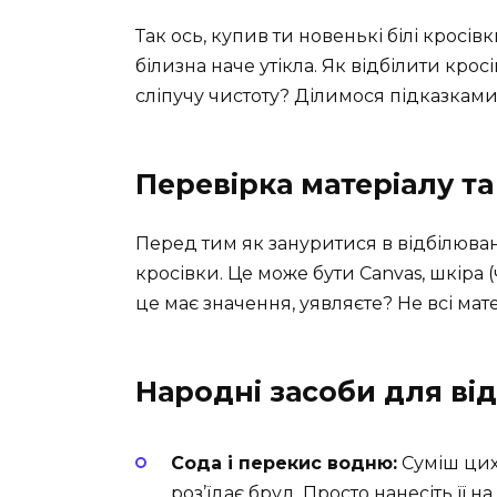
Так ось, купив ти новенькі білі кросівк
білизна наче утікла. Як відбілити кро
сліпучу чистоту? Ділимося підказками,
Перевірка матеріалу та
Перед тим як зануритися в відбілюванн
кросівки. Це може бути Canvas, шкіра (
це має значення, уявляєте? Не всі ма
Народні засоби для ві
Сода і перекис водню:
Суміш цих
роз’їдає бруд. Просто нанесіть її 