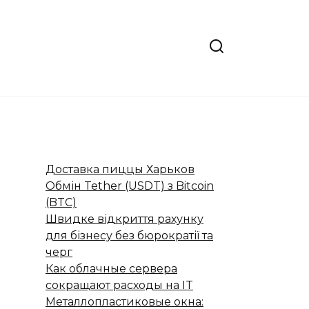
Доставка пиццы Харьков
Обмін Tether (USDT) з Bitcoin
(BTC)
Швидке відкриття рахунку
для бізнесу без бюрократії та
черг
Как облачные сервера
сокращают расходы на IT
Металлопластиковые окна: