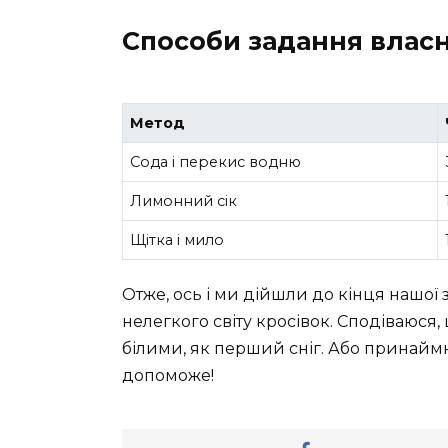
Способи задання влас
Метод
Сода і перекис водню
Лимонний сік
Щітка і мило
Отже, ось і ми дійшли до кінця нашої 
нелегкого світу кросівок. Сподіваюся
білими, як перший сніг. Або принаймн
допоможе!