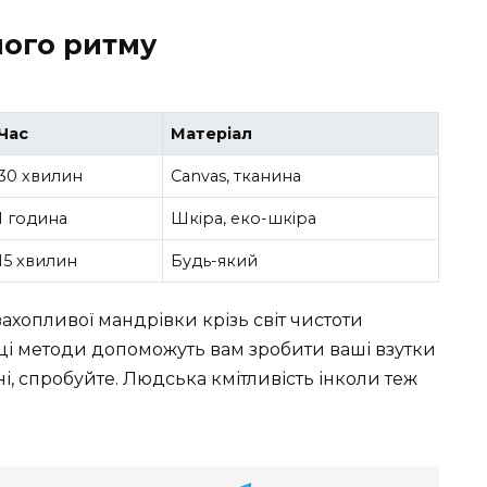
ного ритму
Час
Матеріал
30 хвилин
Canvas, тканина
1 година
Шкіра, еко-шкіра
15 хвилин
Будь-який
захопливої мандрівки крізь світ чистоти
, ці методи допоможуть вам зробити ваші взутки
і, спробуйте. Людська кмітливість інколи теж