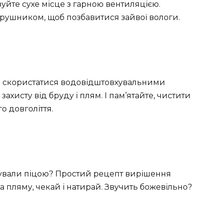
уйте сухе місце з гарною вентиляцією.
рушником, щоб позбавитися зайвої вологи.
на скористатися водовідштовхувальними
хисту від бруду і плям. І пам’ятайте, чистити
о довголіття.
сували піцою? Простий рецепт вирішення
а пляму, чекай і натирай. Звучить божевільно?