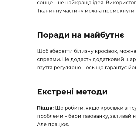
сонце – не найкраща ідея. Використов
Тканинну частину можна промокнути 
Поради на майбутнє
Щоб зберегти білизну кросівок, мож
спреями. Це додасть додатковий шар за
взуття регулярно – ось що гарантує йог
Екстрені методи
Піцца:
Що робити, якщо кросівки зіп
проблеми – бери газованку, заливай н
Але працює.