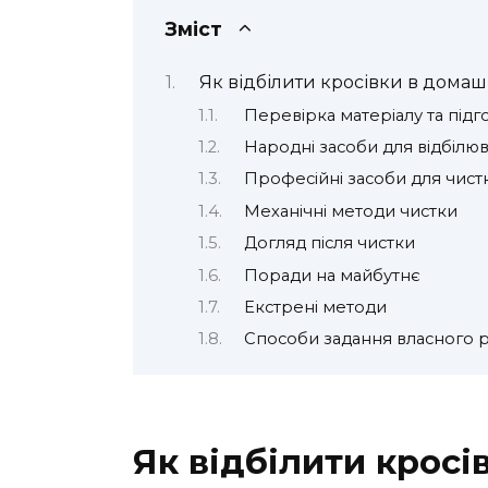
Зміст
Як відбілити кросівки в домаш
Перевірка матеріалу та підг
Народні засоби для відбілю
Професійні засоби для чист
Механічні методи чистки
Догляд після чистки
Поради на майбутнє
Екстрені методи
Способи задання власного 
Як відбілити кросі