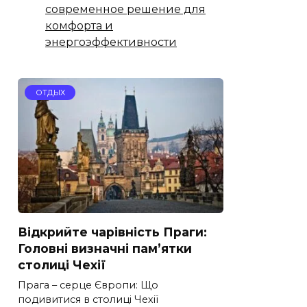
современное решение для
комфорта и
энергоэффективности
ОТДЫХ
Відкрийте чарівність Праги:
Головні визначні пам’ятки
столиці Чехії
Прага – серце Європи: Що
подивитися в столиці Чехії