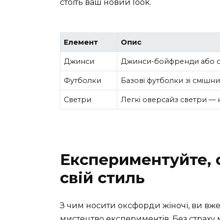
стоїть ваш новий look.
Елемент
Опис
Джинси
Джинси-бойфренди або ск
Футболки
Базові футболки зі смішни
Светри
Легкі оверсайз светри — к
Експериментуйте, 
свій стиль
З чим носити оксфорди жіночі, ви вже
мистецтво експериментів. Без страху м