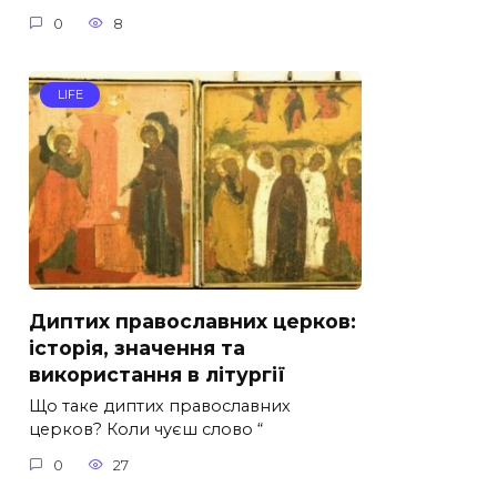
0
8
LIFE
Диптих православних церков:
історія, значення та
використання в літургії
Що таке диптих православних
церков? Коли чуєш слово “
0
27