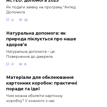
ACTED: допомога 2025
Як подати заявку на програму “Актед
Допомога
0
22
Натуральна допомога: як
природа піклується про наше
здоров’я
Натуральна допомога – це:
Повернення до джерела
0
6
Матеріали для обклеювання
картонних коробок: практичні
поради та ідеї
Чим можна обклеїти картонну
коробку? У кожного з нас