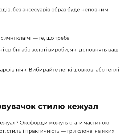
рдів, без аксесуарів образ буде неповним.
сичні клатчі — те, що треба.
ні срібні або золоті вироби, які доповнять ваш
шарфів ніяк. Вибирайте легкі шовкові або теплі
новувачок стилю кежуал
ь кежуал? Оксфорди можуть стати частиною
, стиль і практичність — три слона, на яких