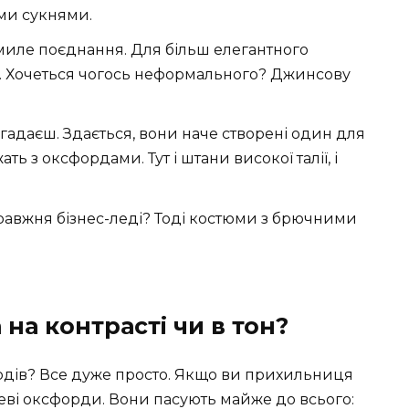
ми сукнями.
 миле поєднання. Для більш елегантного
і. Хочеться чогось неформального? Джинсову
огадаєш. Здається, вони наче створені один для
 з оксфордами. Тут і штани високої талії, і
правжня бізнес-леді? Тоді костюми з брючними
 на контрасті чи в тон?
ордів? Все дуже просто. Якщо ви прихильниця
еві оксфорди. Вони пасують майже до всього: