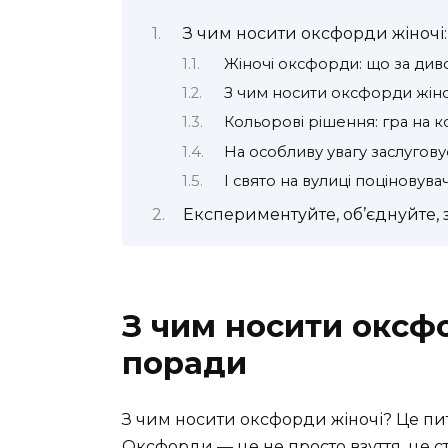
З чим носити оксфорди жіночі:
Жіночі оксфорди: що за див
З чим носити оксфорди жіноч
Кольорові рішення: гра на ко
На особливу увагу заслугов
І свято на вулиці поціновув
Експериментуйте, об’єднуйте, 
З чим носити оксфо
поради
З чим носити оксфорди жіночі? Це пи
Оксфорди — це не просто взуття, це с