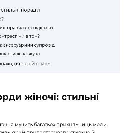
 стильні поради
о?
і: правила та підказки
нтрасті чи в тон?
ує аксесуарний супровід
ачок стилю кежуал
знаходьте свій стиль
рди жіночі: стильні
тання мучить багатьох прихильниць моди.
тиль, який привертає увагу, стильне й