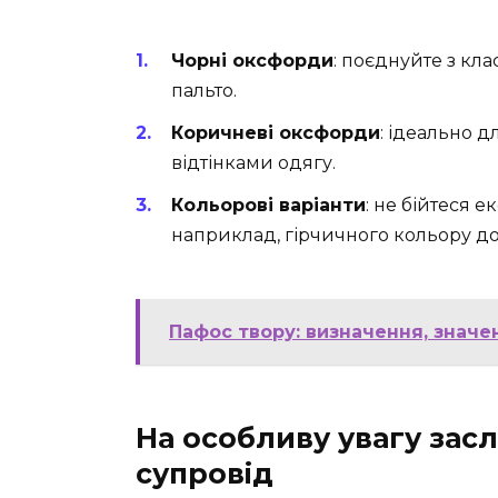
Чорні оксфорди
: поєднуйте з к
пальто.
Коричневі оксфорди
: ідеально д
відтінками одягу.
Кольорові варіанти
: не бійтеся 
наприклад, гірчичного кольору до
Пафос твору: визначення, значен
На особливу увагу зас
супровід