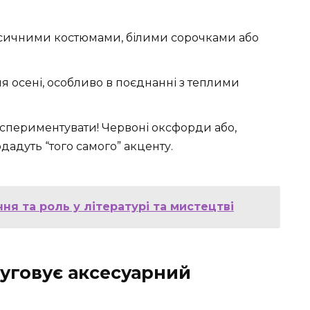
ласичними костюмами, білими сорочками або
ля осені, особливо в поєднанні з теплими
експериментувати! Червоні оксфорди або,
дадуть “того самого” акценту.
ня та роль у літературі та мистецтві
луговує аксесуарний