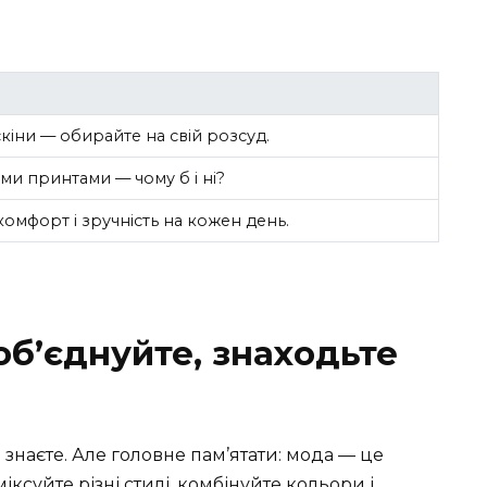
іни — обирайте на свій розсуд.
ми принтами — чому б і ні?
омфорт і зручність на кожен день.
об’єднуйте, знаходьте
 знаєте. Але головне пам’ятати: мода — це
іксуйте різні стилі, комбінуйте кольори і