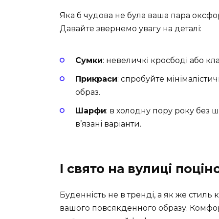
Яка б чудова не була ваша пара оксфо
Давайте звернемо увагу на деталі:
Сумки
: невеличкі кросбоді або кла
Прикраси
: спробуйте мінімалістич
образ.
Шарфи
: в холодну пору року без 
в’язані варіанти.
І свято на вулиці поці
Буденність не в тренді, а як же стил
вашого повсякденного образу. Комфорт