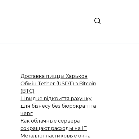
Доставка пиццы Харьков
Обмін Tether (USDT) з Bitcoin
(BTC)
Швидке відкриття рахунку
для бізнесу без бюрократії та
черг
Как облачные сервера
сокращают расходы на IT
Металлопластиковые окна: