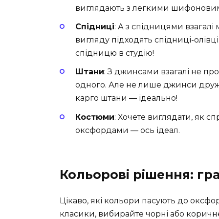
виглядають з легкими шифонови
Спідниці
: А з спідницями взагалі
вигляду підходять спідниці-олівц
спідницю в студію!
Штани
: З джинсами взагалі не пр
одного. Але не лише джинси дружать
карго штани — ідеально!
Костюми
: Хочете виглядати, як с
оксфордами — ось ідеал.
Кольорові рішення: гра
Цікаво, які кольори пасують до оксф
класики, вибирайте чорні або коричн