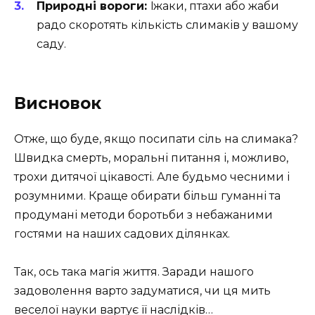
Природні вороги:
Їжаки, птахи або жаби
радо скоротять кількість слимаків у вашому
саду.
Висновок
Отже, що буде, якщо посипати сіль на слимака?
Швидка смерть, моральні питання і, можливо,
трохи дитячої цікавості. Але будьмо чесними і
розумними. Краще обирати більш гуманні та
продумані методи боротьби з небажаними
гостями на наших садових ділянках.
Так, ось така магія життя. Заради нашого
задоволення варто задуматися, чи ця мить
веселої науки вартує її наслідків…