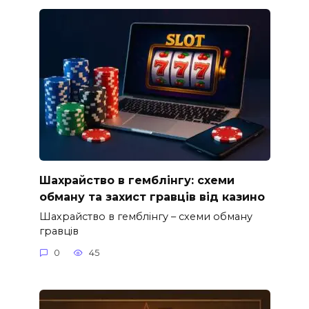
Шахрайство в гемблінгу: схеми
обману та захист гравців від казино
Шахрайство в гемблінгу – схеми обману
гравців
0
45