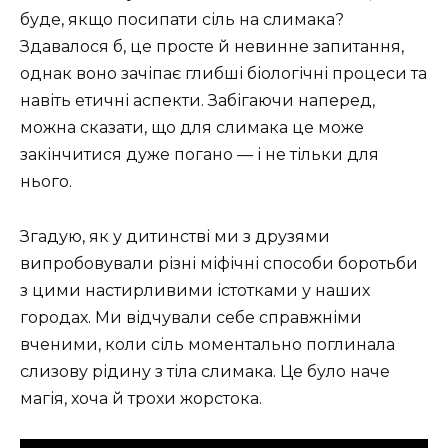
буде, якщо посипати сіль на слимака?
Здавалося б, це просте й невинне запитання,
однак воно зачіпає глибші біологічні процеси та
навіть етичні аспекти. Забігаючи наперед,
можна сказати, що для слимака це може
закінчитися дуже погано — і не тільки для
нього.
Згадую, як у дитинстві ми з друзями
випробовували різні міфічні способи боротьби
з цими настирливими істотками у наших
городах. Ми відчували себе справжніми
вченими, коли сіль моментально поглинала
слизову рідину з тіла слимака. Це було наче
магія, хоча й трохи жорстока.