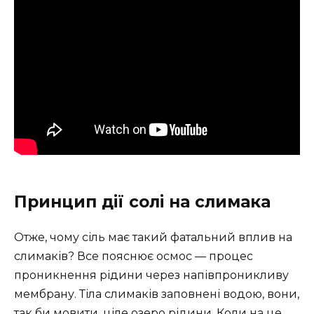
Принцип дії солі на слимака
Отже, чому сіль має такий фатальний вплив на
слимаків? Все пояснює осмос — процес
проникнення рідини через напівпроникливу
мембрану. Тіла слимаків заповнені водою, вони,
так би мовити, ціле озеро рідини. Коли на це