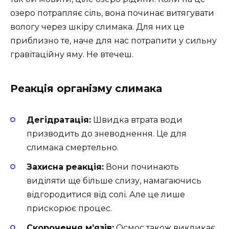
озеро потрапляє сіль, вона починає витягувати
вологу через шкіру слимака. Для них це
приблизно те, наче для нас потрапити у сильну
гравітаційну яму. Не втечеш.
Реакція організму слимака
Дегідратація:
Швидка втрата води
призводить до зневоднення. Це для
слимака смертельно.
Захисна реакція:
Вони починають
виділяти ще більше слизу, намагаючись
відгородитися від солі. Але це лише
прискорює процес.
Скорочення м’язів:
Осмос також викликає