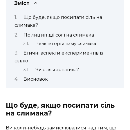
Зміст
Що буде, якщо посипати сіль на
слимака?
Принцип дії солі на слимака
Реакція організму слимака
Етичні аспекти експериментів із
сіллю
Чи є альтернатива?
Висновок
Що буде, якщо посипати сіль
на слимака?
Ви коли-небудь замислювалися над тим, що