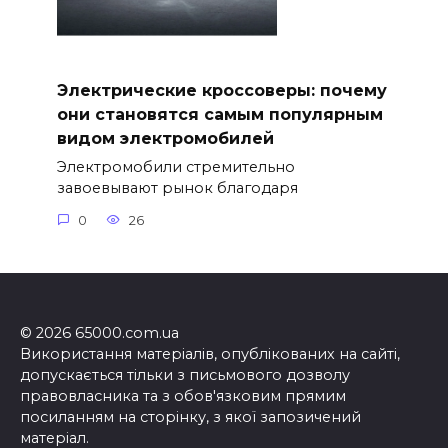
Электрические кроссоверы: почему
они становятся самым популярным
видом электромобилей
Электромобили стремительно
завоевывают рынок благодаря
0
26
© 2026 65000.com.ua
Використання матеріалів, опублікованих на сайті,
допускається тільки з письмового дозволу
правовласника та з обов'язковим прямим
посиланням на сторінку, з якої запозичений
матеріал.