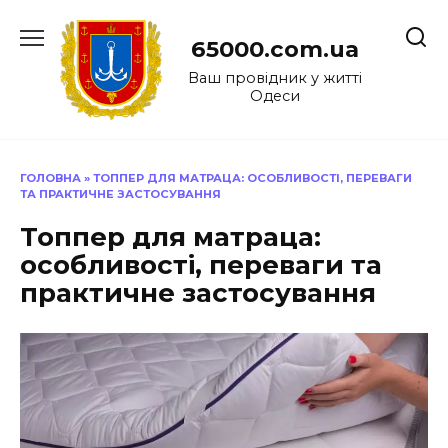
Перейти
до
65000.com.ua
вмісту
Ваш провідник у житті
Одеси
ГОЛОВНА
»
ТОППЕР ДЛЯ МАТРАЦА: ОСОБЛИВОСТІ, ПЕРЕВАГИ
ТА ПРАКТИЧНЕ ЗАСТОСУВАННЯ
Топпер для матраца:
особливості, переваги та
практичне застосування