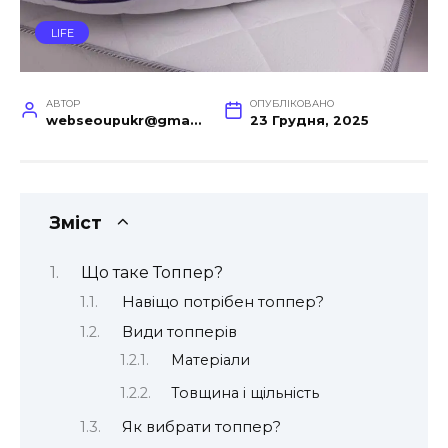
LIFE
АВТОР
ОПУБЛІКОВАНО
webseoupukr@gmail.com
23 Грудня, 2025
Зміст
Що таке Топпер?
Навіщо потрібен топпер?
Види топперів
Матеріали
Товщина і щільність
Як вибрати топпер?