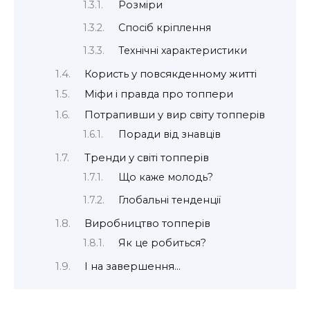
Розміри
Спосіб кріплення
Технічні характеристики
Користь у повсякденному житті
Міфи і правда про топпери
Потрапивши у вир світу топперів
Поради від знавців
Тренди у світі топперів
Що каже молодь?
Глобальні тенденції
Виробництво топперів
Як це робиться?
І на завершення…