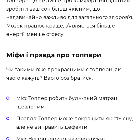
Топпер – це не лише про комфорт. Він здатний
зробити ваш сон більш якісним, що
надзвичайно важливо для загального здоров’я.
Мозок працює краще, з’являється більше
енергії, менше стресу.
Міфи і правда про топпери
Чи такими вже прекрасними є топпери, як
часто кажуть? Варто розібратися.
Міф: Топпер робить будь-який матрац
ідеальним.
Правда: Топпер може покращити якість сну,
але не виправить дефекти.
Міф: Всі топпери однаково зручні.