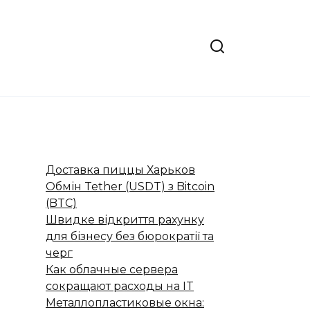
Доставка пиццы Харьков
Обмін Tether (USDT) з Bitcoin
(BTC)
Швидке відкриття рахунку
для бізнесу без бюрократії та
черг
Как облачные сервера
сокращают расходы на IT
Металлопластиковые окна: