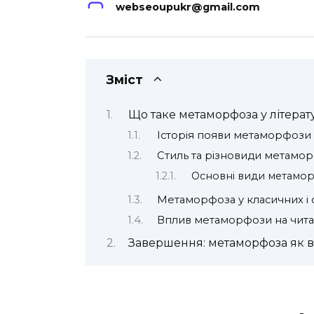
webseoupukr@gmail.com
Зміст
Що таке метаморфоза у літерат
Історія появи метаморфози в
Стиль та різновиди метамо
Основні види метамор
Метаморфоза у класичних і 
Вплив метаморфози на чита
Завершення: метаморфоза як 