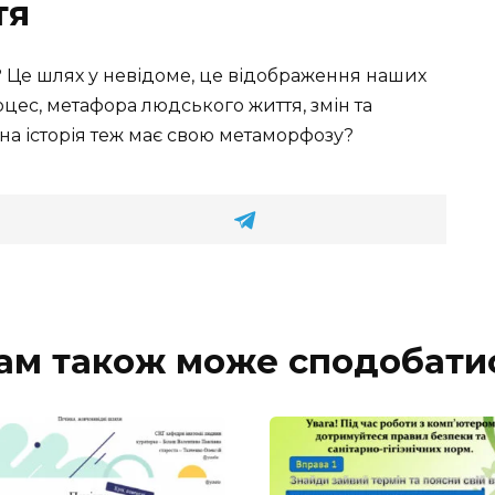
тя
і? Це шлях у невідоме, це відображення наших
цес, метафора людського життя, змін та
на історія теж має свою метаморфозу?
ам також може сподобати