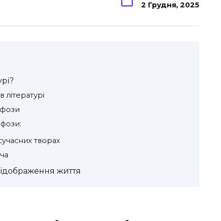
2 Грудня, 2025
урі?
 літературі
рфози
фози:
сучасних творах
ча
відображення життя