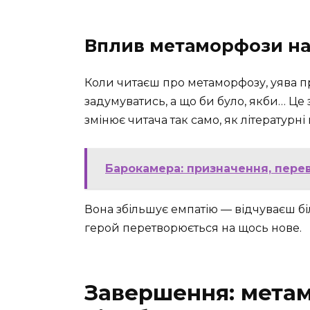
Вплив метаморфози на
Коли читаєш про метаморфозу, уява 
задумуватись, а що би було, якби… Це 
змінює читача так само, як літературні
Барокамера: призначення, перев
Вона збільшує емпатію — відчуваєш біл
герой перетворюється на щось нове.
Завершення: мета