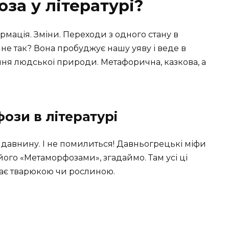
за у літературі?
рмація. Зміни. Переходи з одного стану в
 не так? Вона пробуджує нашу уяву і веде в
ня людської природи. Метафорична, казкова, а
ози в літературі
у давнину. І не помилиться! Давньогрецькі міфи
його «Метаморфозами», згадаймо. Там усі ці
 стає тварюкою чи рослиною.