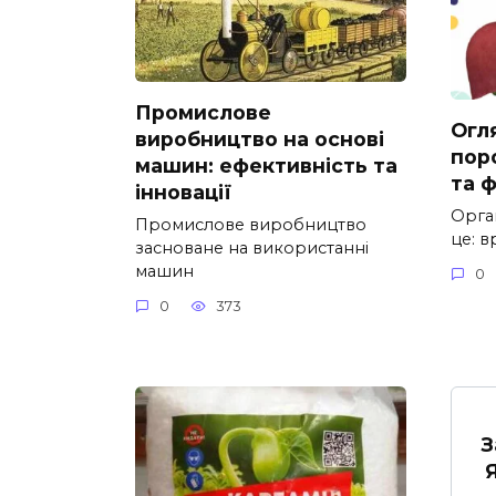
Промислове
Огл
виробництво на основі
пор
машин: ефективність та
та ф
інновації
Орга
Промислове виробництво
це: в
засноване на використанні
машин
0
0
373
З