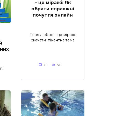
– це міражі: Як
обрати справжні
почуття онлайн
й
Твоя любов – це міражі
скачати: пікантна тема
й
аних
0
78
п’