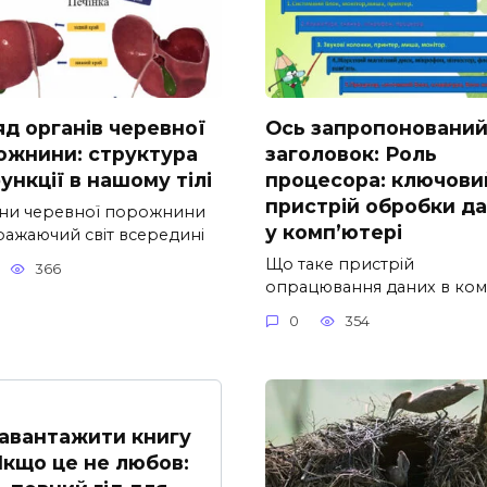
яд органів черевної
Ось запропоновани
ожнини: структура
заголовок: Роль
ункції в нашому тілі
процесора: ключови
пристрій обробки д
ни черевної порожнини
у комп’ютері
ражаючий світ всередині
Що таке пристрій
366
опрацювання даних в ком
0
354
авантажити книгу
Якщо це не любов: