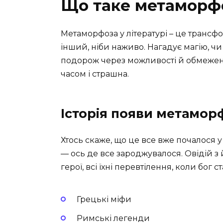
Що таке метаморфо
Метаморфоза у літературі – це трансфо
інший, ніби наживо. Нагадує магію, чи
подорож через можливості й обмежен
часом і страшна.
Історія появи метаморф
Хтось скаже, що це все вже почалося 
— ось де все зароджувалося. Овідій з 
герої, всі їхні перевтілення, коли бог
Грецькі міфи
Римські легенди