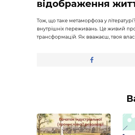
відображення жит
Тож, що таке метаморфоза у літератур
внутрішніх переживань. Це живий про
трансформацій. Як вважаєш, твоя влас
В