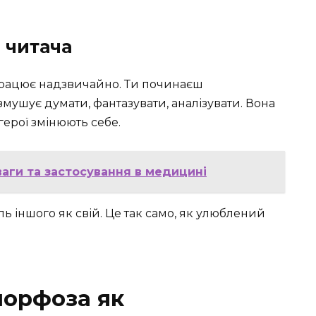
 читача
працює надзвичайно. Ти починаєш
змушує думати, фантазувати, аналізувати. Вона
 герої змінюють себе.
аги та застосування в медицині
ь іншого як свій. Це так само, як улюблений
морфоза як