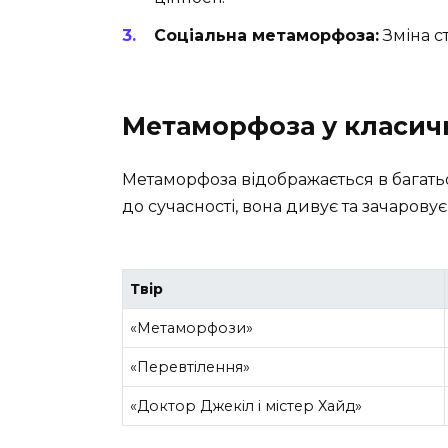
Соціальна метаморфоза:
Зміна ст
Метаморфоза у класичн
Метаморфоза відображається в багатьо
до сучасності, вона дивує та зачаровує
Твір
«Метаморфози»
«Перевтілення»
«Доктор Джекіл і містер Хайд»