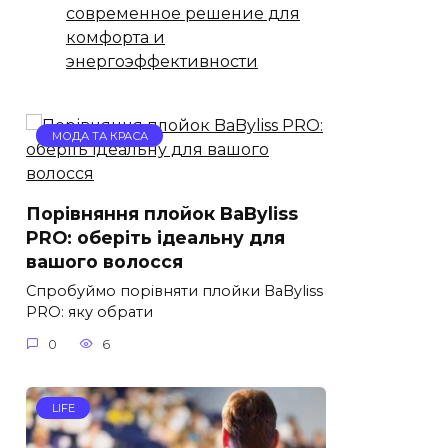
современное решение для
комфорта и
энергоэффективности
МОДА ТА КРАСА
Порівняння плойок BaByliss
PRO: оберіть ідеальну для
вашого волосся
Спробуймо порівняти плойки BaByliss
PRO: яку обрати
0
6
LIFE