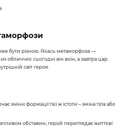
в
етаморфози
же бути різною. Якась метаморфоза —
их обличчях: сьогодні він воїн, а завтра цар.
утрішній світ героя.
ає зміни формації тієї ж істоти – зміна тіла або
впливом обставин, герой переглядає життєві