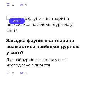
0
9
РІЗНЕ
Загадка фауни: яка тварина
вважається найбільш дурною
у світі?
Яка найдурніша тварина у світі:
несподіване відкриття
0
3