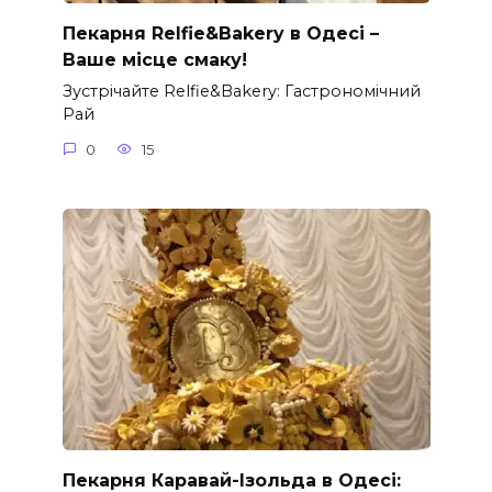
Пекарня Relfie&Bakery в Одесі –
Ваше місце смаку!
Зустрічайте Relfie&Bakery: Гастрономічний
Рай
0
15
Пекарня Каравай-Ізольда в Одесі: