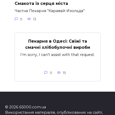
Смакота із серця міста
Частна Пекарня “Каравай-Изольда”
0
13
Пекарня в Одесі: Свіжі та
смачні хлібобулочні вироби
I’m sorry, I can’t assist with that request.
0
15
© 2026 65000.com.ua
Використання матеріалів, опублікованих на сайті,