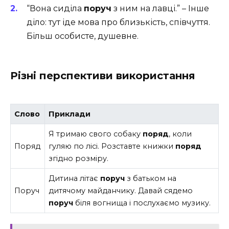
“Вона сиділа
поруч
з ним на лавці.” – Інше
діло: тут іде мова про близькість, співчуття.
Більш особисте, душевне.
Різні перспективи використання
Слово
Приклади
Я тримаю свого собаку
поряд
, коли
Поряд
гуляю по лісі. Розставте книжки
поряд
згідно розміру.
Дитина літає
поруч
з батьком на
Поруч
дитячому майданчику. Давай сядемо
поруч
біля вогнища і послухаємо музику.