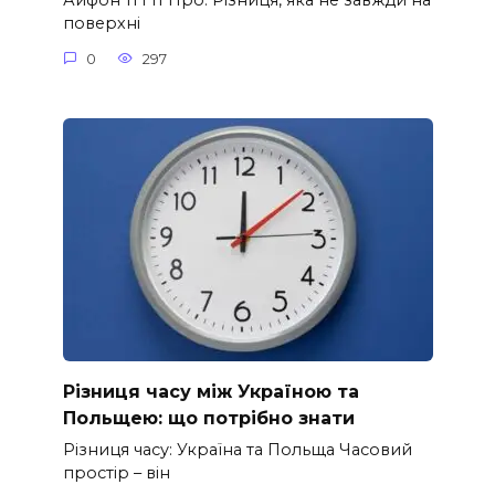
Айфон 11 і 11 Про: Різниця, яка не завжди на
поверхні
0
297
Різниця часу між Україною та
Польщею: що потрібно знати
Різниця часу: Україна та Польща Часовий
простір – він