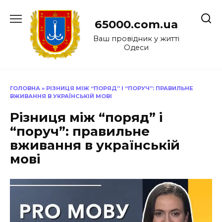
Перейти
до
65000.com.ua
вмісту
Ваш провідник у житті
Одеси
ГОЛОВНА
»
РІЗНИЦЯ МІЖ “ПОРЯД” І “ПОРУЧ”: ПРАВИЛЬНЕ
ВЖИВАННЯ В УКРАЇНСЬКІЙ МОВІ
Різниця між “поряд” і
“поруч”: правильне
вживання в українській
мові