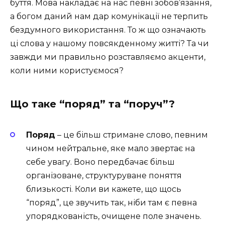
буття. Мова накладає на нас певні зобов’язання,
а богом даний нам дар комунікації не терпить
бездумного використання. То ж що означають
ці слова у нашому повсякденному житті? Та чи
завжди ми правильно розставляємо акценти,
коли ними користуємося?
Що таке “поряд” та “поруч”?
Поряд
– це більш стримане слово, певним
чином нейтральне, яке мало звертає на
себе увагу. Воно передбачає більш
організоване, структуруване поняття
близькості. Коли ви кажете, що щось
“поряд”, це звучить так, ніби там є певна
упорядкованість, очищене поле значень.