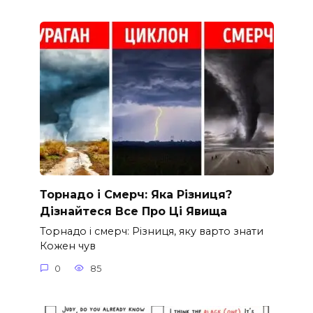
Торнадо і Смерч: Яка Різниця?
Дізнайтеся Все Про Ці Явища
Торнадо і смерч: Різниця, яку варто знати
Кожен чув
0
85