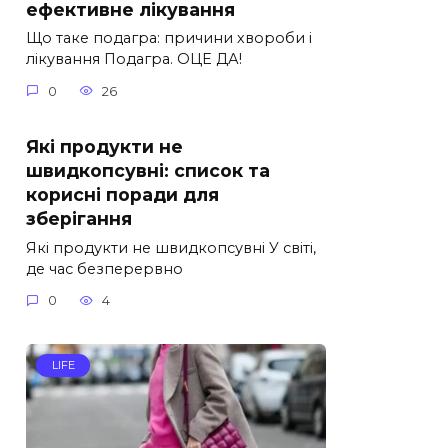
ефективне лікування
Що таке подагра: причини хвороби і
лікування Подагра. ОЦЕ ДА!
0
26
Які продукти не
швидкопсувні: список та
корисні поради для
зберігання
Які продукти не швидкопсувні У світі,
де час безперервно
0
4
LIFE