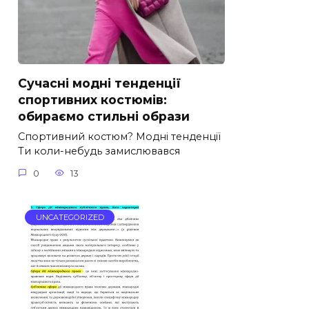
Сучасні модні тенденції
спортивних костюмів:
обираємо стильні образи
Спортивний костюм? Модні тенденції
Ти коли-небудь замислювався
0
13
UNCATEGORIZED