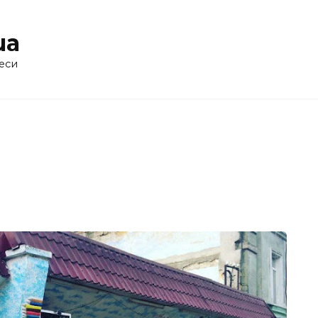
ua
еси