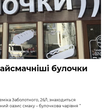
Найсмачніші булочки
міка Заболотного, 26/1, знаходиться
ий оазис смаку – булочкова чарівня “