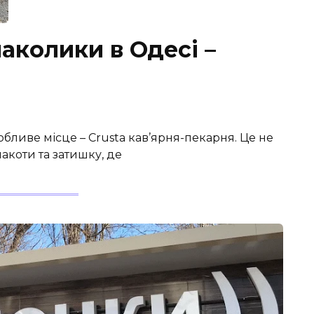
маколики в Одесі –
бливе місце – Crusta кав’ярня-пекарня. Це не
акоти та затишку, де