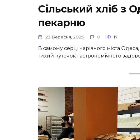
Сільський хліб з О
пекарню
23 Вересня, 2025
0
17
В самому серці чарівного міста Одеса,
тихий куточок гастрономічного задово