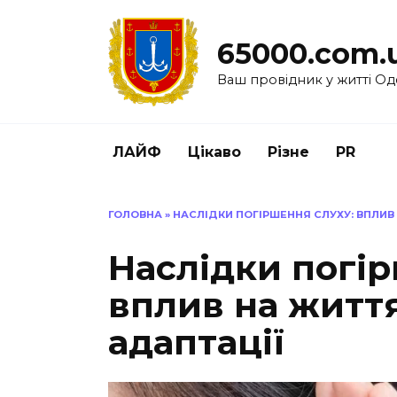
Перейти
до
65000.com.
вмісту
Ваш провідник у житті Од
ЛАЙФ
Цікаво
Різне
PR
ГОЛОВНА
»
НАСЛІДКИ ПОГІРШЕННЯ СЛУХУ: ВПЛИВ
Наслідки погір
вплив на життя
адаптації