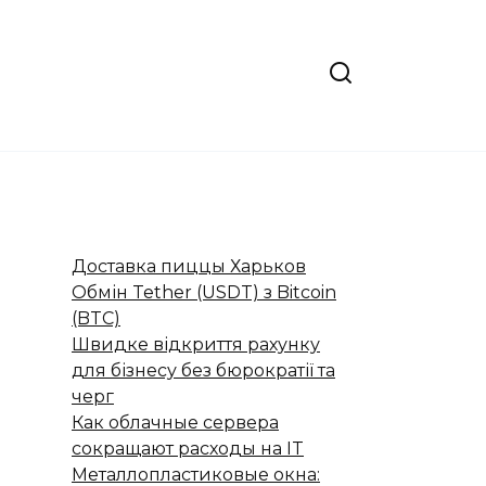
Доставка пиццы Харьков
Обмін Tether (USDT) з Bitcoin
(BTC)
Швидке відкриття рахунку
для бізнесу без бюрократії та
черг
Как облачные сервера
сокращают расходы на IT
Металлопластиковые окна: