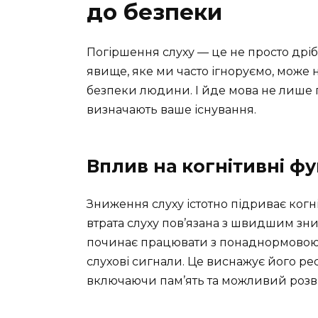
до безпеки
Погіршення слуху — це не просто дрібн
явище, яке ми часто ігноруємо, може 
безпеки людини. І йде мова не лише пр
визначають ваше існування.
Вплив на когнітивні фу
Зниження слуху істотно підриває когн
втрата слуху пов’язана з швидшим зн
починає працювати з понаднормовою 
слухові сигнали. Це виснажує його ресу
включаючи пам’ять та можливий розви