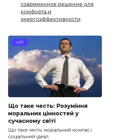
современное решение для
комфорта и
энергоэффективности
LIFE
Що таке честь: Розуміння
моральних цінностей у
сучасному світі
Що таке честь: моральний компас і
соціальний ідеал