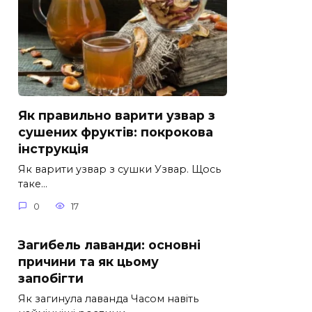
Як правильно варити узвар з
сушених фруктів: покрокова
інструкція
Як варити узвар з сушки Узвар. Щось
таке…
0
17
Загибель лаванди: основні
причини та як цьому
запобігти
Як загинула лаванда Часом навіть