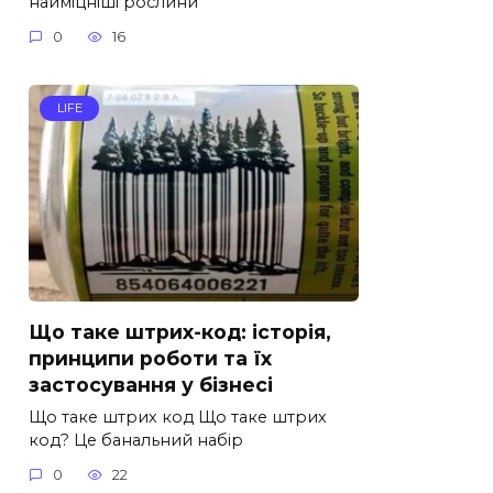
найміцніші рослини
0
16
LIFE
Що таке штрих-код: історія,
принципи роботи та їх
застосування у бізнесі
Що таке штрих код Що таке штрих
код? Це банальний набір
0
22