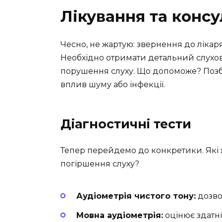
Лікування та консу
Чесно, не жартую: звернення до ліка
Необхідно отримати детальний слух
порушення слуху. Що допоможе? Позбу
вплив шуму або інфекції.
Діагностичні тести
Тепер перейдемо до конкретики. Які
погіршення слуху?
Аудіометрія чистого тону:
дозво
Мовна аудіометрія:
оцінює здатні