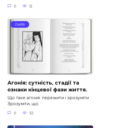
0
12
ЛАЙФ
Агонія: сутність, стадії та
ознаки кінцевої фази життя.
Що таке агонія: пережити і зрозуміти
Зрозуміти, що
0
32