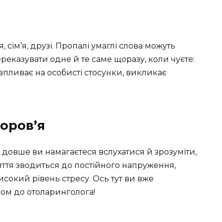
 сім’я, друзі. Пропалі умаглі слова можуть
ереказувати одне й те саме щоразу, коли чуєте:
 впливає на особисті стосунки, викликає
оров’я
довше ви намагаєтеся вслухатися й зрозуміти,
иття зводиться до постійного напруження,
високий рівень стресу. Ось тут ви вже
йом до отоларинголога!