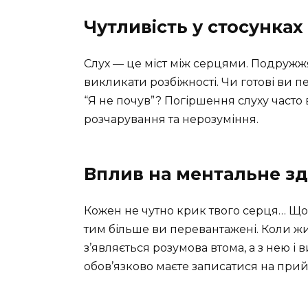
Чутливість у стосунках
Слух — це міст між серцями. Подружжя,
викликати розбіжності. Чи готові ви п
“Я не почув”? Погіршення слуху часто
розчарування та нерозуміння.
Вплив на ментальне зд
Кожен не чутно крик твого серця… Що 
тим більше ви перевантажені. Коли ж
з’являється розумова втома, а з нею і 
обов’язково маєте записатися на при