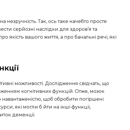
а незручність. Так, ось таке начебто просте
нести серйозні наслідки для здоров’я та
о якість вашого життя, а про банальні речі, які
нкції
ітивні можливості. Дослідження свідчать, що
иженням когнітивних функцій. Отже, мозок
навантаженістю, щоб обробити погіршені
рси, які могли б йти на інші функції,
ток деменції.