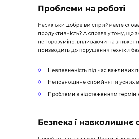
Проблеми на роботі
Наскільки добре ви сприймаєте слов
продуктивність? А справа у тому, що
непорозумінь, впливаючи на зниження
призводить до порушення техніки бе
Невпевненість під час важливих п
Неповноцінне сприйняття усних вк
Проблеми з відстеженням термінів
Безпека і навколишнє
Почуй те, що важливо. Люди зі зниже