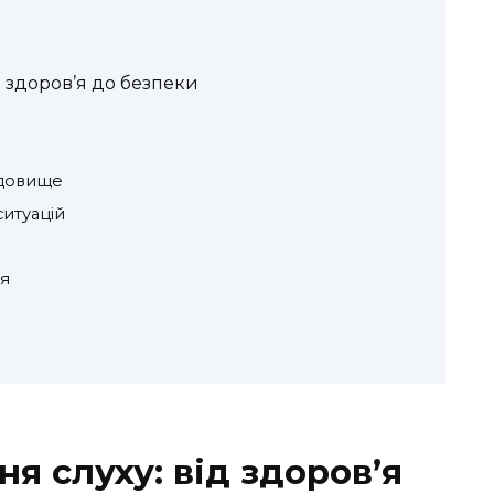
д здоров’я до безпеки
едовище
итуацій
’я
я слуху: від здоров’я