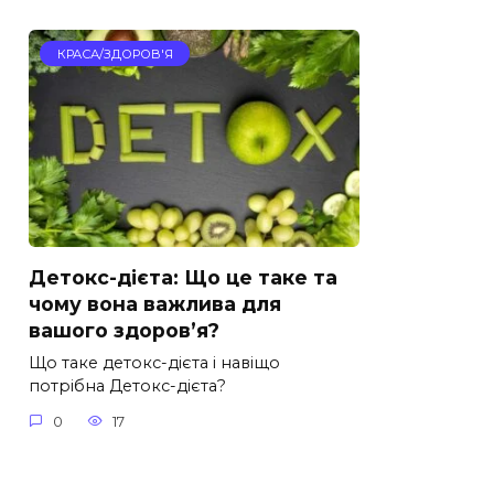
КРАСА/ЗДОРОВ'Я
Детокс-дієта: Що це таке та
чому вона важлива для
вашого здоров’я?
Що таке детокс-дієта і навіщо
потрібна Детокс-дієта?
0
17