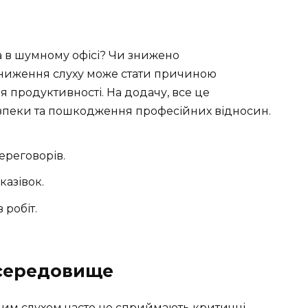
а в шумному офісі? Чи знижено
 зниження слуху може стати причиною
 продуктивності. На додачу, все це
зпеки та пошкодження професійних відносин.
ереговорів.
азівок.
 робіт.
 середовище
ним слухом часто не сприймають критичні