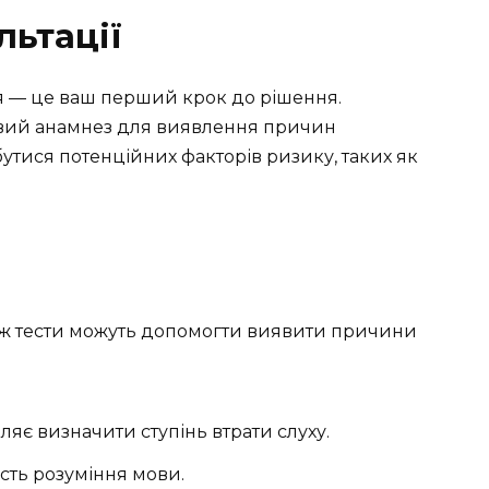
льтації
ря — це ваш перший крок до рішення.
овий анамнез для виявлення причин
тися потенційних факторів ризику, таких як
 ж тести можуть допомогти виявити причини
ляє визначити ступінь втрати слуху.
сть розуміння мови.