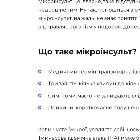
Мікроінсульт це, власне, таке підступ
недооціненим. Ну так, погіршився зір 
мікроінсульт, на жаль, не знає поняття 
відправляє організм у подорож до сер
Що таке мікроінсульт?
Медичний термін: транзиторна іше
Тривалість: кілька хвилин до кіль
Симптоми: часто не залишають слі
Причини: короткочасне порушенн
Коли чуєте “мікро”, уявляєте собі щос
Тимчасова ішемічна атака (ТІА) може 