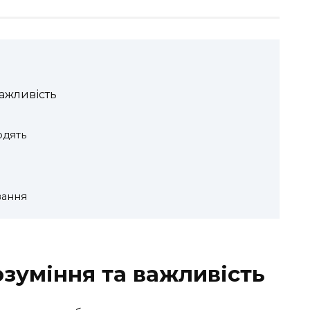
важливість
одять
вання
озуміння та важливість