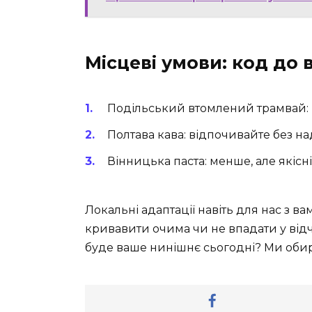
Місцеві умови: код до
Подільський втомлений трамвай: м
Полтава кава: відпочивайте без на
Вінницька паста: менше, але якісн
Локальні адаптації навіть для нас з ва
кривавити очима чи не впадати у ві
буде ваше нинішнє сьогодні? Ми оби