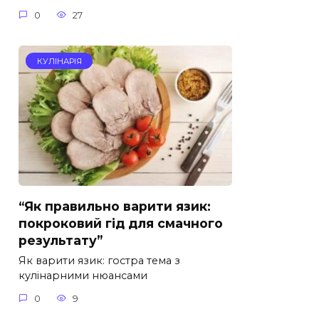
0
27
КУЛІНАРІЯ
“Як правильно варити язик:
покроковий гід для смачного
результату”
Як варити язик: гостра тема з
кулінарними нюансами
0
9