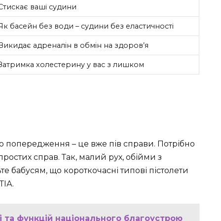
Стискає ваші судини
Як басейн без води – судини без еластичності
Викидає адреналін в обмін на здоров’я
Затримка холестерину у вас з лишком
о попередження – це вже пів справи. Потрібно
ростих справ. Так, малий рух, обійми з
те бабусям, що короткочасні типові пістолети
ТІА.
і та функцій національного благоустрою