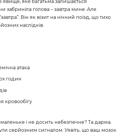
не явище, яке багатьма залишається
чи забриніла голова – завтра мине. Але
“завтра”. Він як візит на нічний поїзд, що тихо
йозних наслідків.
мічна атака
кох годин
дів
я кровообігу
ь маленьке і не досить небезпечне? Та дарма.
бути серйозним сигналом. Уявіть, що ваш мозок