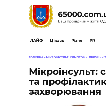
Перейти
до
65000.com.
вмісту
Ваш провідник у житті Од
ЛАЙФ
Цікаво
Різне
PR
ГОЛОВНА
»
МІКРОІНСУЛЬТ: СИМПТОМИ, ПРИЧИНИ
Мікроінсульт:
та профілакти
захворювання