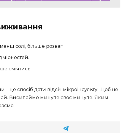
 виживання
енш солі, більше розваг!
дмірностей.
іше сміятись.
ми – це спосіб дати відсіч мікроінсульту. Щоб не
дчай. Висипаймо минуле своє минуле. Яким
раємо.