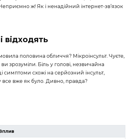
 Неприємно ж! Як і ненадійний інтернет-зв’язок
і відходять
дмовила половина обличчя? Мікроінсульт. Чуєте,
ви зрозуміли. Біль у голові, незвичайна
ці симптоми схожі на серйозний інсульт,
у все вже як було. Дивно, правда?
Вплив