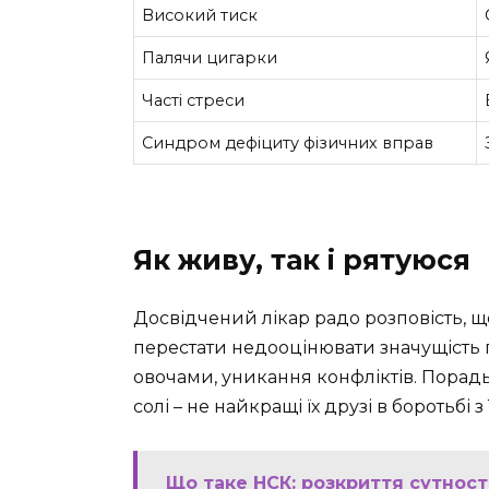
Високий тиск
Палячи цигарки
Часті стреси
Синдром дефіциту фізичних вправ
Як живу, так і рятуюся
Досвідчений лікар радо розповість, щ
перестати недооцінювати значущість п
овочами, уникання конфліктів. Порадь
солі – не найкращі їх друзі в боротьбі з 
Що таке НСК: розкриття сутност