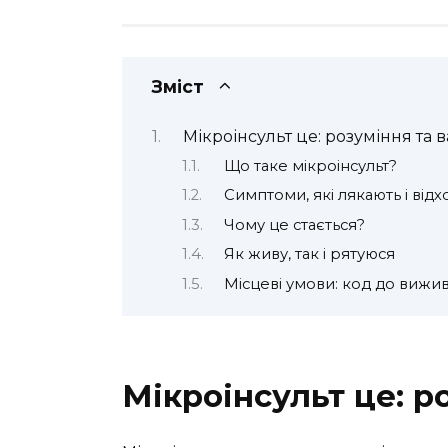
Зміст
Мікроінсульт це: розуміння та 
Що таке мікроінсульт?
Симптоми, які лякають і відх
Чому це стається?
Як живу, так і рятуюся
Місцеві умови: код до вижи
Мікроінсульт це: р