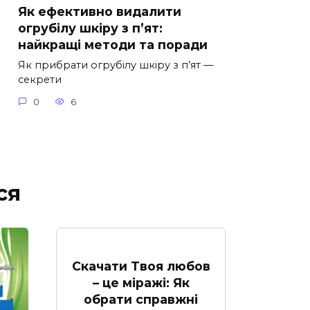
Як ефективно видалити
огрубілу шкіру з п’ят:
найкращі методи та поради
Як прибрати огрубілу шкіру з п’ят —
секрети
0
6
ся
Скачати Твоя любов
– це міражі: Як
обрати справжні