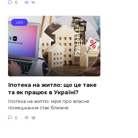
0
14
LIFE
Іпотека на житло: що це таке
та як працює в Україні?
Іпотека на житло: мрія про власне
помешкання стає ближче
0
18