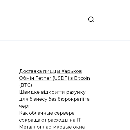
Доставка пиццы Харьков
Обмін Tether (USDT) з Bitcoin
(BTC)
Швидке відкриття рахунку
для бізнесу без бюрократії та
черг
Как облачные сервера
сокращают расходы на IT
Металлопластиковые окна: