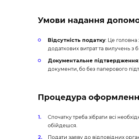
Умови надання допом
Відсутність податку
: Це головна
додаткових витрат та вилучень з
Документальне підтвердження
документи, бо без паперового під
Процедура оформленн
Спочатку треба зібрати всі необхід
обійдешся.
Подати заяву до відповідних орган