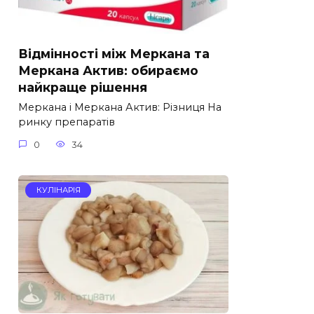
Відмінності між Меркана та
Меркана Актив: обираємо
найкраще рішення
Меркана і Меркана Актив: Різниця На
ринку препаратів
0
34
КУЛІНАРІЯ