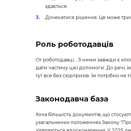
здається.
Дочекатися рішення. Це може трив
Роль роботодавців
От роботодавці… З ними завжди є клоп
дати частину цієї допомоги. До речі, ї
тут все без сюрпризів. Їм потрібно не т
Законодавча база
Хоча більшість документів, що стосую
узагальнених положеннях Закону “Про 
з’являються вдосконалення. У 2025 дещ