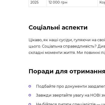
2025
12 000 грн
Ко
Соціальні аспекти
Цікаво, як наші сусіди, гуляючи на сво
цього. Соціальна справедливість? Дивіт
складні моменти життя. Ми повинні пі
Поради для отриманн
Подбайте про документи заздалегі
Завжди звертайте увагу на НОВІ зм
Не бійтеся питати спеціалістів —