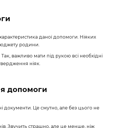
оги
 характеристика даної допомоги. Ніяких
 бюджету родини.
: Так, важливо мати під рукою всі необхідні
твердження ніяк.
я допомоги
ні документи. Це смутно, але без цього не
ів. Звучить страшно, але це менше, ніж