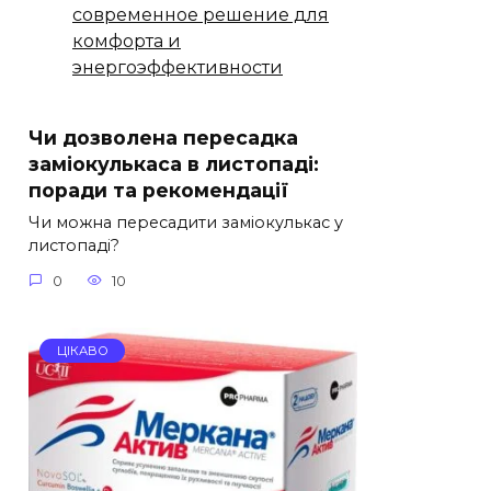
современное решение для
комфорта и
энергоэффективности
Чи дозволена пересадка
заміокулькаса в листопаді:
поради та рекомендації
Чи можна пересадити заміокулькас у
листопаді?
0
10
ЦІКАВО