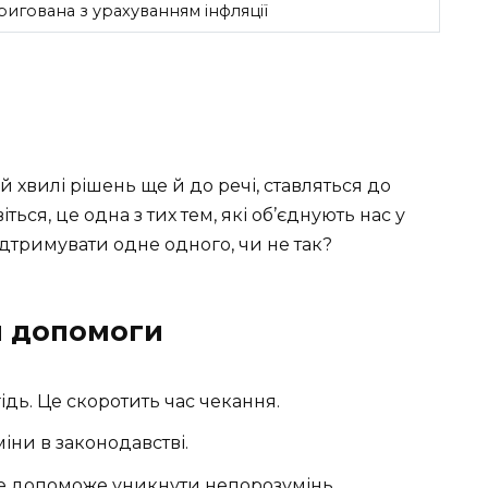
ригована з урахуванням інфляції
їй хвилі рішень ще й до речі, ставляться до
ься, це одна з тих тем, які об’єднують нас у
дтримувати одне одного, чи не так?
я допомоги
дь. Це скоротить час чекання.
іни в законодавстві.
 це допоможе уникнути непорозумінь.