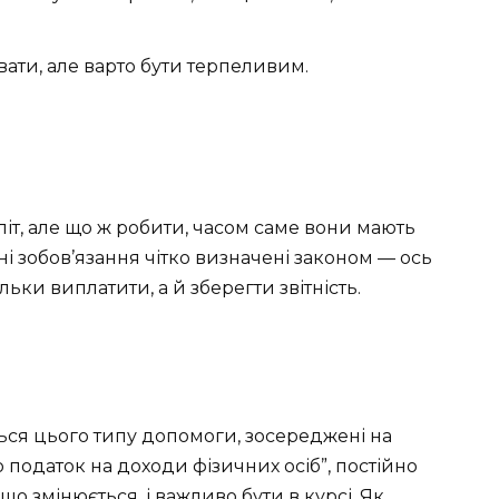
ати, але варто бути терпеливим.
іт, але що ж робити, часом саме вони мають
хні зобов’язання чітко визначені законом — ось
ільки виплатити, а й зберегти звітність.
ться цього типу допомоги, зосереджені на
податок на доходи фізичних осіб”, постійно
о змінюється, і важливо бути в курсі. Як