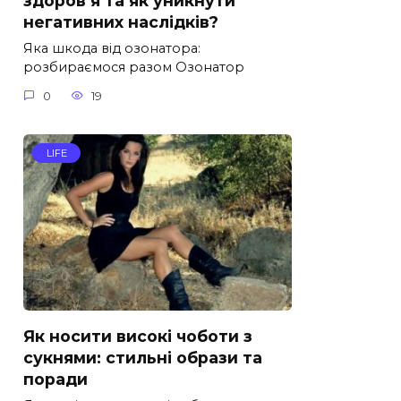
здоров’я та як уникнути
негативних наслідків?
Яка шкода від озонатора:
розбираємося разом Озонатор
0
19
LIFE
Як носити високі чоботи з
сукнями: стильні образи та
поради