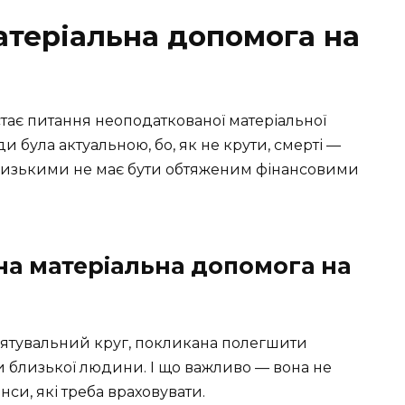
теріальна допомога на
остає питання неоподаткованої матеріальної
 була актуальною, бо, як не крути, смерті —
близькими не має бути обтяженим фінансовими
а матеріальна допомога на
 рятувальний круг, покликана полегшити
и близької людини. І що важливо — вона не
нси, які треба враховувати.