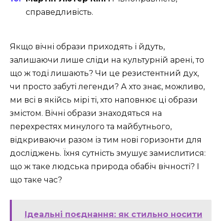
справедливість.
Якщо вічні образи приходять і йдуть,
залишаючи лише сліди на культурній арені, то
що ж тоді лишають? Чи це резистентний дух,
чи просто забуті легенди? А хто знає, можливо,
ми всі в якійсь мірі ті, хто наповнює ці образи
змістом. Вічні образи знаходяться на
перехрестях минулого та майбутнього,
відкриваючи разом із тим нові горизонти для
досліджень. Їхня сутність змушує замислитися:
що ж таке людська природа обабіч вічності? І
що таке час?
Ідеальні поєднання: як стильно носити