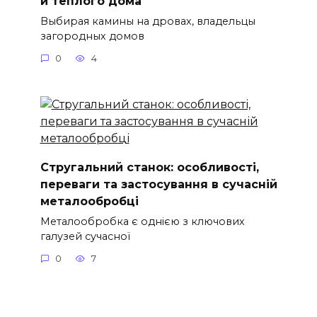
и теплого дома
Выбирая камины на дровах, владельцы
загородных домов
0
4
Стругальний станок: особливості,
переваги та застосування в сучасній
металообробці
Металообробка є однією з ключових
галузей сучасної
0
7