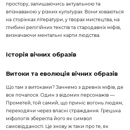
простору, залишаючись актуальною та
впізнаваною у різних культурах. Вони ховаються
на сторінках літератури, у творах мистецтва, на
глибині релігійних текстів та стародавніх міфів,
визначаючи ментальні карти людства.
Історія вічних образів
Витоки та еволюція вічних образів
Що там з витоками? Зачнемо з древніх міфів, де
все почалося. Один з відомих персонажів —
Прометей, той самий, що приніс вогонь людям,
переходячи через власні страждання. Грецька
міфологія зберегла його як символ
самовідданості. Це знову ж таки про те, як