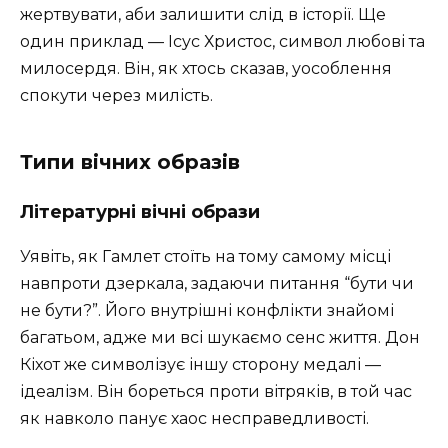
жертвувати, аби залишити слід в історії. Ще
один приклад — Ісус Христос, символ любові та
милосердя. Він, як хтось сказав, уособлення
спокути через милість.
Типи вічних образів
Літературні вічні образи
Уявіть, як Гамлет стоїть на тому самому місці
навпроти дзеркала, задаючи питання “бути чи
не бути?”. Його внутрішні конфлікти знайомі
багатьом, адже ми всі шукаємо сенс життя. Дон
Кіхот же символізує іншу сторону медалі —
ідеалізм. Він бореться проти вітряків, в той час
як навколо панує хаос несправедливості.