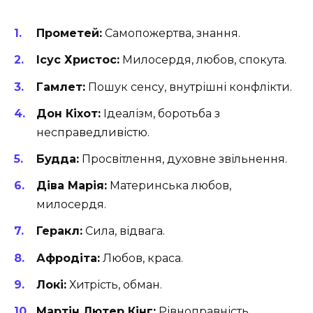
Прометей:
Самопожертва, знання.
Ісус Христос:
Милосердя, любов, спокута.
Гамлет:
Пошук сенсу, внутрішні конфлікти.
Дон Кіхот:
Ідеалізм, боротьба з
несправедливістю.
Будда:
Просвітлення, духовне звільнення.
Діва Марія:
Материнська любов,
милосердя.
Геракл:
Сила, відвага.
Афродіта:
Любов, краса.
Локі:
Хитрість, обман.
Мартін Лютер Кінг:
Рівноправність,